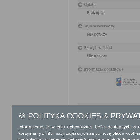
Opłata
Brak opłat
Tryb odwoławczy
Nie dotyczy
Skargi i wnioski
Nie dotyczy
Informacje dodatkowe
Podstawa prawna
🍪 POLITYKA COOKIES & PRYWA
Ustawa z dnia 17 maja 
Rozporządzenie Minist
Informujemy, iż w celu optymalizacji treści dostępnych w
geodezyjnych, grawime
korzystamy z informacji zapisanych za pomocą plików cookie
kontrolować za pomocą ustawień swojej przeglądarki inter