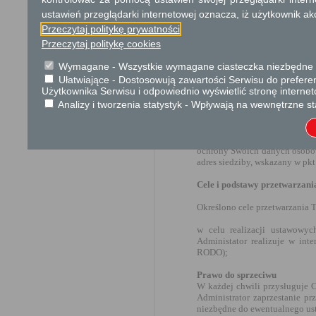
Ochrona danych osobowych
ustawień przeglądarki internetowej oznacza, iż użytkownik ak
Zgodnie z art. 13 ust. 1−2 rozp
Przeczytaj politykę prywatności
fizycznych w związku z przetwar
Przeczytaj politykę cookies
95/46/WE (ogólne rozporządzenie o
Administrator danych osobo
Wymagane - Wszystkie wymagane ciasteczka niezbędne do
Ułatwiające - Dostosowują zawartości Serwisu do preferen
Starosta Powiatu Kozienickieg
Użytkownika Serwisu i odpowiednio wyświetlić stronę interne
osobowych.
Analizy i tworzenia statystyk - Wpływają na wewnętrzne st
Inspektor Ochrony Danych
Wyznaczono Inspektora Ochro
ochrony Swoich danych osobow
adres siedziby, wskazany w pkt 
Cele i podstawy przetwarzani
Określono cele przetwarzania 
w celu realizacji ustawowyc
Administator realizuje w inte
RODO);
Prawo do sprzeciwu
W każdej chwili przysługuje 
Administrator zaprzestanie p
niezbędne do ewentualnego ust