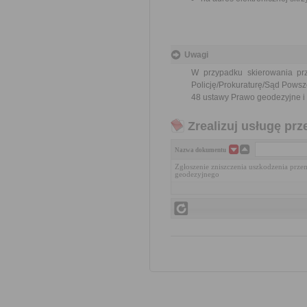
Uwagi
W przypadku skierowania pr
Policję/Prokuraturę/Sąd Powsz
48 ustawy Prawo geodezyjne i k
Zrealizuj usługę prz
Nazwa dokumentu
Zgłoszenie zniszczenia uszkodzenia prze
geodezyjnego