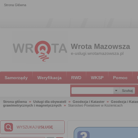
Strona Główna
Wrota Mazowsza
e-uslugi.wrotamazowsza.pl
Samorządy
Weryfikacja
RWD
WKSP
Pomoc
Strona główna
Usługi dla obywateli
Geodezja i Kataster
Geodezja i Katas
grawimetrycznych i magnetycznych
Starostwo Powiatowe w Kozienicach
WYSZUKAJ
USŁUGĘ