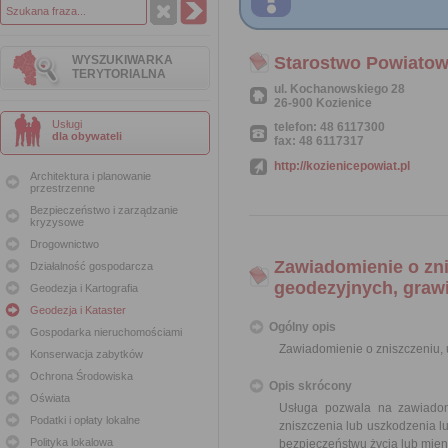
WYSZUKIWARKA
Starostwo Powiatow
TERYTORIALNA
ul. Kochanowskiego 28
26-900 Kozienice
Usługi
telefon: 48 6117300
dla obywateli
fax: 48 6117317
http://kozienicepowiat.pl
Architektura i planowanie
przestrzenne
Bezpieczeństwo i zarządzanie
kryzysowe
Drogownictwo
Zawiadomienie o zn
Działalność gospodarcza
geodezyjnych, graw
Geodezja i Kartografia
Geodezja i Kataster
Ogólny opis
Gospodarka nieruchomościami
Zawiadomienie o zniszczeniu,
Konserwacja zabytków
Ochrona Środowiska
Opis skrócony
Oświata
Usługa pozwala na zawiadom
Podatki i opłaty lokalne
zniszczenia lub uszkodzenia l
Polityka lokalowa
bezpieczeństwu życia lub mie