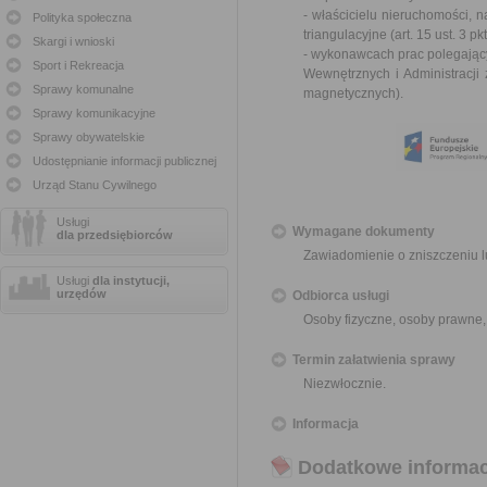
- właścicielu nieruchomości, 
Polityka społeczna
triangulacyjne (
art. 15 ust. 3 
Skargi i wnioski
- wykonawcach prac polegający
Sport i Rekreacja
Wewnętrznych i Administracji
Sprawy komunalne
magnetycznych
).
Sprawy komunikacyjne
Sprawy obywatelskie
Udostępnianie informacji publicznej
Urząd Stanu Cywilnego
Usługi
Wymagane dokumenty
dla przedsiębiorców
Zawiadomienie o zniszczeniu 
Usługi
dla instytucji,
urzędów
Odbiorca usługi
Osoby fizyczne, osoby prawne,
Termin załatwienia sprawy
Niezwłocznie.
Informacja
Dodatkowe informac