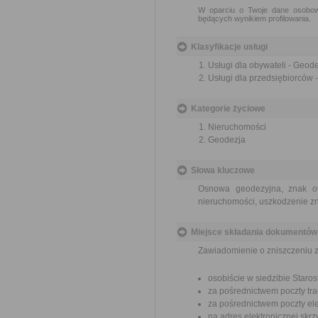
W oparciu o Twoje dane osobowe
będących wynikiem profilowania.
Klasyfikacje usługi
Usługi dla obywateli - Geode
Usługi dla przedsiębiorców -
Kategorie życiowe
Nieruchomości
Geodezja
Słowa kluczowe
Osnowa geodezyjna, znak os
nieruchomości, uszkodzenie 
Miejsce składania dokumentów
Zawiadomienie o zniszczeniu 
osobiście w siedzibie Star
za pośrednictwem poczty tra
za pośrednictwem poczty ele
na adres elektronicznej sk