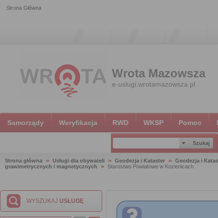
Strona Główna
Wrota Mazowsza
e-uslugi.wrotamazowsza.pl
Samorządy
Weryfikacja
RWD
WKSP
Pomoc
Strona główna
Usługi dla obywateli
Geodezja i Kataster
Geodezja i Katas
grawimetrycznych i magnetycznych
Starostwo Powiatowe w Kozienicach
WYSZUKAJ
USŁUGĘ