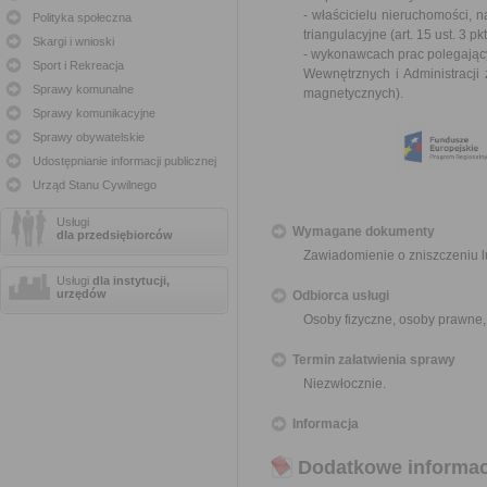
- właścicielu nieruchomości, 
Polityka społeczna
triangulacyjne (
art. 15 ust. 3 
Skargi i wnioski
- wykonawcach prac polegający
Sport i Rekreacja
Wewnętrznych i Administracji
Sprawy komunalne
magnetycznych
).
Sprawy komunikacyjne
Sprawy obywatelskie
Udostępnianie informacji publicznej
Urząd Stanu Cywilnego
Usługi
Wymagane dokumenty
dla przedsiębiorców
Zawiadomienie o zniszczeniu 
Usługi
dla instytucji,
urzędów
Odbiorca usługi
Osoby fizyczne, osoby prawne,
Termin załatwienia sprawy
Niezwłocznie.
Informacja
Dodatkowe informac