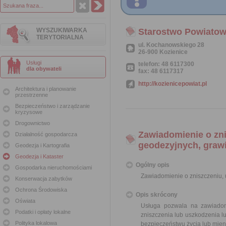
WYSZUKIWARKA
Starostwo Powiatow
TERYTORIALNA
ul. Kochanowskiego 28
26-900 Kozienice
Usługi
telefon: 48 6117300
dla obywateli
fax: 48 6117317
http://kozienicepowiat.pl
Architektura i planowanie
przestrzenne
Bezpieczeństwo i zarządzanie
kryzysowe
Drogownictwo
Zawiadomienie o zn
Działalność gospodarcza
geodezyjnych, graw
Geodezja i Kartografia
Geodezja i Kataster
Ogólny opis
Gospodarka nieruchomościami
Zawiadomienie o zniszczeniu,
Konserwacja zabytków
Ochrona Środowiska
Opis skrócony
Oświata
Usługa pozwala na zawiadom
Podatki i opłaty lokalne
zniszczenia lub uszkodzenia l
Polityka lokalowa
bezpieczeństwu życia lub mie