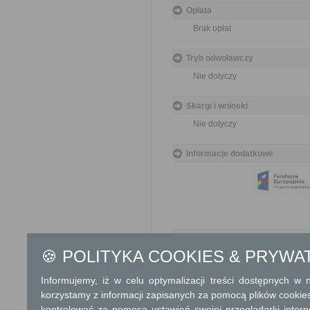
Opłata
Brak opłat
Tryb odwoławczy
Nie dotyczy
Skargi i wnioski
Nie dotyczy
Informacje dodatkowe
Podstawa prawna
🍪 POLITYKA COOKIES & PRYWA
Ustawa z dnia 17 maja 
Rozporządzenie Minist
Informujemy, iż w celu optymalizacji treści dostępnych w
geodezyjnych, grawime
korzystamy z informacji zapisanych za pomocą plików cookie
kontrolować za pomocą ustawień swojej przeglądarki inter