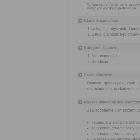
W oparciu o Twoje dane osobowe
będących wynikiem profilowania.
Klasyfikacje usługi
Usługi dla obywateli - Geode
Usługi dla przedsiębiorców -
Kategorie życiowe
Nieruchomości
Geodezja
Słowa kluczowe
Osnowa geodezyjna, znak os
nieruchomości, uszkodzenie 
Miejsce składania dokumentów
Zawiadomienie o zniszczeniu 
osobiście w siedzibie Star
za pośrednictwem poczty tra
za pośrednictwem poczty ele
na adres elektronicznej sk