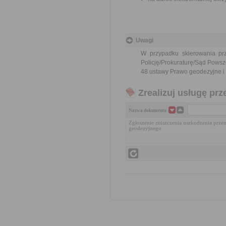
Uwagi
W przypadku skierowania pr
Policję/Prokuraturę/Sąd Powsz
48 ustawy Prawo geodezyjne i k
Zrealizuj usługę prz
Nazwa dokumentu
Zgłoszenie zniszczenia uszkodzenia prze
geodezyjnego