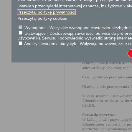
Ochrona danych osobowych
ustawień przeglądarki internetowej oznacza, iż użytkownik ak
Zgodnie z art. 13 ust. 1−2 rozp
Przeczytaj politykę prywatności
fizycznych w związku z przetwar
Przeczytaj politykę cookies
95/46/WE (ogólne rozporządzenie o
Administrator danych osobo
Wymagane - Wszystkie wymagane ciasteczka niezbędne do
Ułatwiające - Dostosowują zawartości Serwisu do preferen
Starosta Powiatu Kozienickieg
Użytkownika Serwisu i odpowiednio wyświetlić stronę interne
osobowych.
Analizy i tworzenia statystyk - Wpływają na wewnętrzne st
Inspektor Ochrony Danych
Wyznaczono Inspektora Ochro
ochrony Swoich danych osobow
adres siedziby, wskazany w pkt 
Cele i podstawy przetwarzani
Określono cele przetwarzania 
w celu realizacji ustawowyc
Administator realizuje w inte
RODO);
Prawo do sprzeciwu
W każdej chwili przysługuje 
Administrator zaprzestanie p
niezbędne do ewentualnego ust