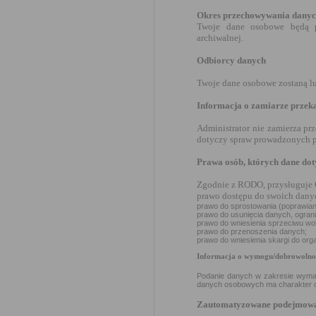
Okres przechowywania dany
Twoje dane osobowe będą p
archiwalnej.
Odbiorcy danych
Twoje dane osobowe zostaną l
Informacja o zamiarze przek
Administrator nie zamierza pr
dotyczy spraw prowadzonych p
Prawa osób, których dane dot
Zgodnie z RODO, przysługuje 
prawo dostępu do swoich danyc
prawo do sprostowania (poprawian
prawo do usunięcia danych, ogran
prawo do wniesienia sprzeciwu wo
prawo do przenoszenia danych;
prawo do wniesienia skargi do or
Informacja o wymogu/dobrowolnoś
Podanie danych w zakresie wyma
danych osobowych ma charakter 
Zautomatyzowane podejmowan