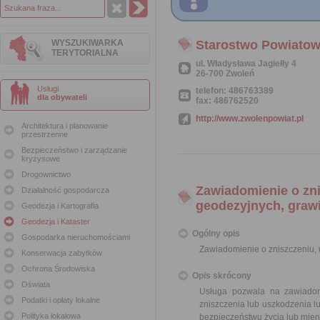
WYSZUKIWARKA
Starostwo Powiatow
TERYTORIALNA
ul. Władysława Jagiełły 4
26-700 Zwoleń
Usługi
telefon: 486763389
dla obywateli
fax: 486762520
http://www.zwolenpowiat.pl
Architektura i planowanie
przestrzenne
Bezpieczeństwo i zarządzanie
kryzysowe
Drogownictwo
Zawiadomienie o zn
Działalność gospodarcza
geodezyjnych, graw
Geodezja i Kartografia
Geodezja i Kataster
Ogólny opis
Gospodarka nieruchomościami
Zawiadomienie o zniszczeniu,
Konserwacja zabytków
Ochrona Środowiska
Opis skrócony
Oświata
Usługa pozwala na zawiadom
Podatki i opłaty lokalne
zniszczenia lub uszkodzenia l
Polityka lokalowa
bezpieczeństwu życia lub mie