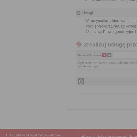
Uwagi
W przypadku skierowania pr
Policję/Prokuraturę/Sąd Powsz
48 ustawy Prawo geodezyjne i k
Zrealizuj usługę prz
Nazwa dokumentu
Zgłoszenie zniszczenia uszkodzenia prze
geodezyjnego
Urząd Marszałkowski Województwa
eUrząd:
Usługi dla obywateli
|
Usług