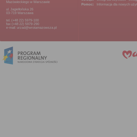
Mazowieckiego w Warszawie
Pomoc:
Informacja dla nowych uż
ul. Jagiellońska 26
03-719 Warszawa
tel. (+48 22) 5979-100
fax (+48 22) 5979-290
e-mail: urzad@wrotamazowsza.pl