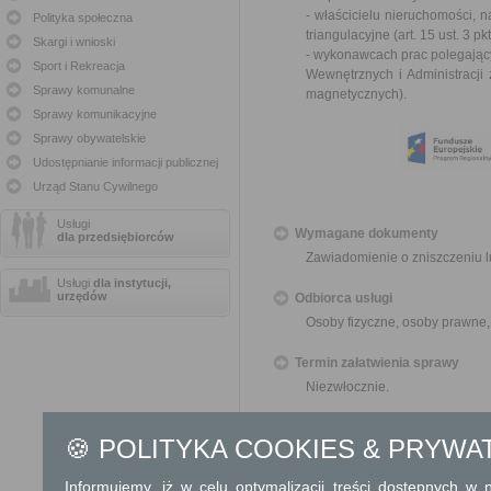
- właścicielu nieruchomości, 
Polityka społeczna
triangulacyjne (
art. 15 ust. 3 
Skargi i wnioski
- wykonawcach prac polegający
Sport i Rekreacja
Wewnętrznych i Administracji
Sprawy komunalne
magnetycznych
).
Sprawy komunikacyjne
Sprawy obywatelskie
Udostępnianie informacji publicznej
Urząd Stanu Cywilnego
Usługi
Wymagane dokumenty
dla przedsiębiorców
Zawiadomienie o zniszczeniu 
Usługi
dla instytucji,
urzędów
Odbiorca usługi
Osoby fizyczne, osoby prawne,
Termin załatwienia sprawy
Niezwłocznie.
Informacja
🍪 POLITYKA COOKIES & PRYWA
Dodatkowe informac
Informujemy, iż w celu optymalizacji treści dostępnych w