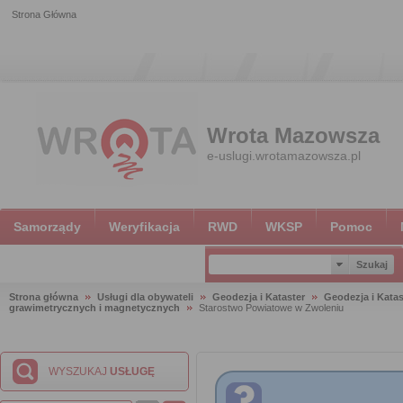
Strona Główna
Wrota Mazowsza
e-uslugi.wrotamazowsza.pl
Samorządy
Weryfikacja
RWD
WKSP
Pomoc
Strona główna
Usługi dla obywateli
Geodezja i Kataster
Geodezja i Katas
grawimetrycznych i magnetycznych
Starostwo Powiatowe w Zwoleniu
WYSZUKAJ
USŁUGĘ