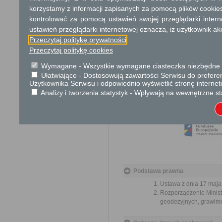
Opłata
korzystamy z informacji zapisanych za pomocą plików cookie
kontrolować za pomocą ustawień swojej przeglądarki inter
Brak opłat
ustawień przeglądarki internetowej oznacza, iż użytkownik ak
Przeczytaj politykę prywatności
Tryb odwoławczy
Przeczytaj politykę cookies
Nie dotyczy
Wymagane - Wszystkie wymagane ciasteczka niezbędne do
Ułatwiające - Dostosowują zawartości Serwisu do preferen
Skargi i wnioski
Użytkownika Serwisu i odpowiednio wyświetlić stronę interne
Nie dotyczy
Analizy i tworzenia statystyk - Wpływają na wewnętrzne st
Informacje dodatkowe
Podstawa prawna
Ustawa z dnia 17 maja 
Rozporządzenie Minist
geodezyjnych, grawime