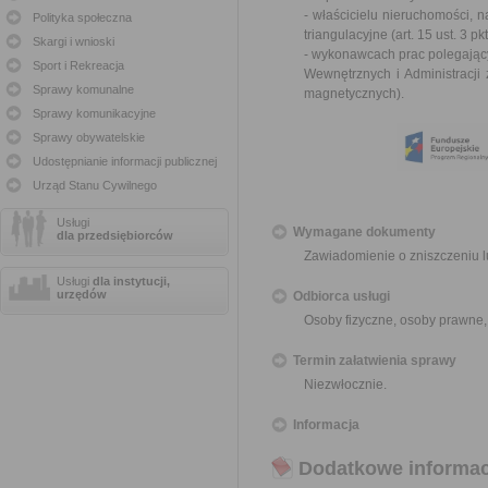
- właścicielu nieruchomości, 
Polityka społeczna
triangulacyjne (
art. 15 ust. 3 
Skargi i wnioski
- wykonawcach prac polegający
Sport i Rekreacja
Wewnętrznych i Administracji
Sprawy komunalne
magnetycznych
).
Sprawy komunikacyjne
Sprawy obywatelskie
Udostępnianie informacji publicznej
Urząd Stanu Cywilnego
Usługi
Wymagane dokumenty
dla przedsiębiorców
Zawiadomienie o zniszczeniu 
Usługi
dla instytucji,
urzędów
Odbiorca usługi
Osoby fizyczne, osoby prawne,
Termin załatwienia sprawy
Niezwłocznie.
Informacja
Dodatkowe informac