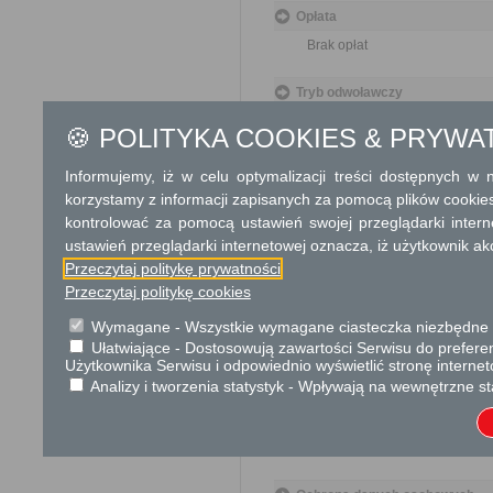
Opłata
Brak opłat
Tryb odwoławczy
Nie dotyczy
🍪 POLITYKA COOKIES & PRYWA
Skargi i wnioski
Informujemy, iż w celu optymalizacji treści dostępnych w
Nie dotyczy
korzystamy z informacji zapisanych za pomocą plików cookie
kontrolować za pomocą ustawień swojej przeglądarki inter
ustawień przeglądarki internetowej oznacza, iż użytkownik ak
Informacje dodatkowe
Przeczytaj politykę prywatności
Przeczytaj politykę cookies
Wymagane - Wszystkie wymagane ciasteczka niezbędne do
Ułatwiające - Dostosowują zawartości Serwisu do preferen
Użytkownika Serwisu i odpowiednio wyświetlić stronę interne
Podstawa prawna
Analizy i tworzenia statystyk - Wpływają na wewnętrzne st
Ustawa z dnia 17 maja 
Rozporządzenie Minist
geodezyjnych, grawime