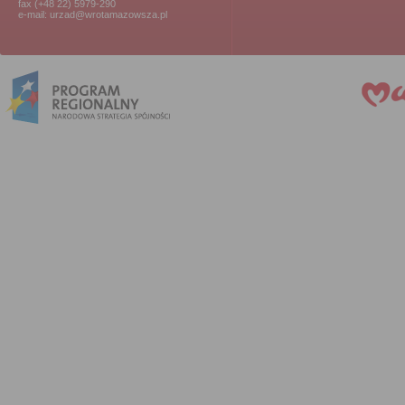
fax (+48 22) 5979-290
e-mail: urzad@wrotamazowsza.pl