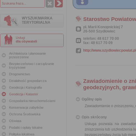
WYSZUKIWARKA
Starostwo Powiato
TERYTORIALNA
pl. Marii Konopnickiej 7
26-500 Szydłowiec
Usługi
telefon: 48 617 70 00
dla obywateli
fax: 48 617 70 09
http://www.szydlowiecpowiat.p
Architektura i planowanie
przestrzenne
Bezpieczeństwo i zarządzanie
kryzysowe
Drogownictwo
Zawiadomienie o zn
Działalność gospodarcza
geodezyjnych, graw
Geodezja i Kartografia
Geodezja i Kataster
Ogólny opis
Gospodarka nieruchomościami
Zawiadomienie o zniszczeniu,
Konserwacja zabytków
Ochrona Środowiska
Opis skrócony
Oświata
Usługa pozwala na zawiadom
Podatki i opłaty lokalne
zniszczenia lub uszkodzenia l
Polityka lokalowa
bezpieczeństwu życia lub mie