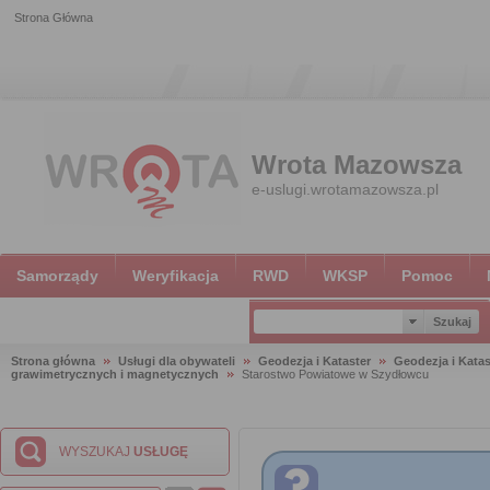
Strona Główna
Wrota Mazowsza
e-uslugi.wrotamazowsza.pl
Samorządy
Weryfikacja
RWD
WKSP
Pomoc
Strona główna
Usługi dla obywateli
Geodezja i Kataster
Geodezja i Katas
grawimetrycznych i magnetycznych
Starostwo Powiatowe w Szydłowcu
WYSZUKAJ
USŁUGĘ