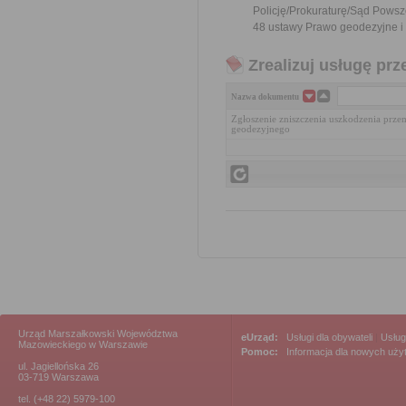
Policję/Prokuraturę/Sąd Powsz
48 ustawy Prawo geodezyjne i k
Zrealizuj usługę prz
Nazwa dokumentu
Zgłoszenie zniszczenia uszkodzenia prze
geodezyjnego
Urząd Marszałkowski Województwa
eUrząd:
Usługi dla obywateli
|
Usług
Mazowieckiego w Warszawie
Pomoc:
Informacja dla nowych uż
ul. Jagiellońska 26
03-719 Warszawa
tel. (+48 22) 5979-100