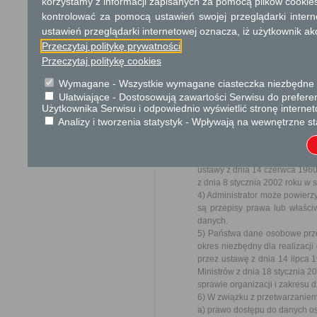
korzystamy z informacji zapisanych za pomocą plików cookie
Ochrona danych osobowych
kontrolować za pomocą ustawień swojej przeglądarki inter
ustawień przeglądarki internetowej oznacza, iż użytkownik ak
W związku z realizacją wymo
Przeczytaj politykę prywatności
2016 r. w sprawie ochrony o
Przeczytaj politykę cookies
przepływu takich danych or
informujemy o zasadach prz
Wymagane - Wszystkie wymagane ciasteczka niezbędne do
związanych:
Ułatwiające - Dostosowują zawartości Serwisu do preferen
1) Administratorem Państwa da
Użytkownika Serwisu i odpowiednio wyświetlić stronę interne
e-mail:
sekretariat@powiat-sok
Analizy i tworzenia statystyk - Wpływają na wewnętrzne st
2) Administrator wyznaczył In
iodo@powiat-sokolowski.pl
3) Państwa dane osobowe będą 
ustawy z dnia 14 czerwca 196
z dnia 8 stycznia 2002 roku w 
4) Administrator może powier
są przepisy prawa lub właś
danych.
5) Państwa dane osobowe prz
okres niezbędny dla realizacji
przez ustawę z dnia 14 lipca
Ministrów z dnia 18 stycznia 20
sprawie organizacji i zakresu 
6) W związku z przetwarzanie
a) prawo dostępu do danych os