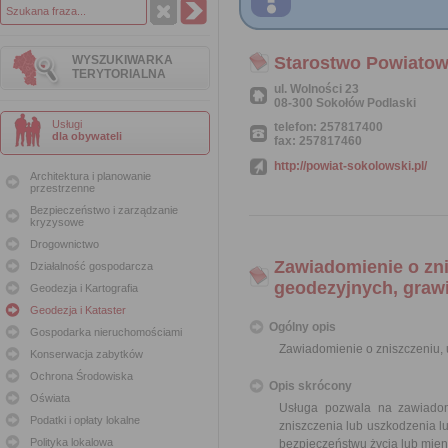
WYSZUKIWARKA
Starostwo Powiatow
TERYTORIALNA
ul. Wolności 23
08-300 Sokołów Podlaski
Usługi
telefon: 257817400
dla obywateli
fax: 257817460
http://powiat-sokolowski.pl/
Architektura i planowanie
przestrzenne
Bezpieczeństwo i zarządzanie
kryzysowe
Drogownictwo
Zawiadomienie o zn
Działalność gospodarcza
geodezyjnych, graw
Geodezja i Kartografia
Geodezja i Kataster
Ogólny opis
Gospodarka nieruchomościami
Zawiadomienie o zniszczeniu,
Konserwacja zabytków
Ochrona Środowiska
Opis skrócony
Oświata
Usługa pozwala na zawiadom
Podatki i opłaty lokalne
zniszczenia lub uszkodzenia l
Polityka lokalowa
bezpieczeństwu życia lub mie