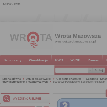
Strona Główna
Wrota Mazowsza
e-uslugi.wrotamazowsza.pl
Samorządy
Weryfikacja
RWD
WKSP
Pomoc
Strona główna
Usługi dla obywateli
Geodezja i Kataster
Geodezja i Katas
grawimetrycznych i magnetycznych
Starostwo Powiatowe w Sokołowie Podlaskim
WYSZUKAJ
USŁUGĘ