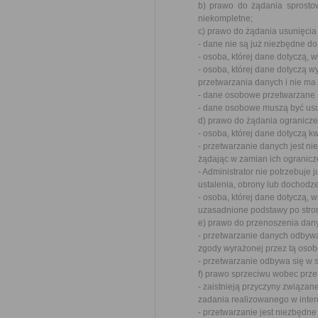
b) prawo do żądania sprosto
niekompletne;
c) prawo do żądania usunięcia
- dane nie są już niezbędne do
- osoba, której dane dotyczą,
- osoba, której dane dotyczą 
przetwarzania danych i nie ma
- dane osobowe przetwarzane 
- dane osobowe muszą być usu
d) prawo do żądania ogranicz
- osoba, której dane dotyczą 
- przetwarzanie danych jest ni
żądając w zamian ich ogranicz
- Administrator nie potrzebuje 
ustalenia, obrony lub dochodz
- osoba, której dane dotyczą, 
uzasadnione podstawy po stro
e) prawo do przenoszenia dany
- przetwarzanie danych odbywa
zgody wyrażonej przez tą osob
- przetwarzanie odbywa się w
f) prawo sprzeciwu wobec prze
- zaistnieją przyczyny związa
zadania realizowanego w inter
- przetwarzanie jest niezbędn