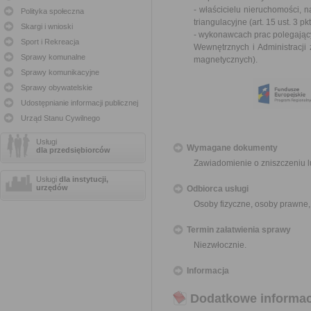
- właścicielu nieruchomości, 
Polityka społeczna
triangulacyjne (
art. 15 ust. 3 
Skargi i wnioski
- wykonawcach prac polegający
Sport i Rekreacja
Wewnętrznych i Administracji
Sprawy komunalne
magnetycznych
).
Sprawy komunikacyjne
Sprawy obywatelskie
Udostępnianie informacji publicznej
Urząd Stanu Cywilnego
Usługi
Wymagane dokumenty
dla przedsiębiorców
Zawiadomienie o zniszczeniu 
Usługi
dla instytucji,
urzędów
Odbiorca usługi
Osoby fizyczne, osoby prawne,
Termin załatwienia sprawy
Niezwłocznie.
Informacja
Dodatkowe informac