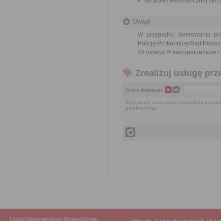
na adres elektronicznej sk
Uwagi
W przypadku skierowania pr
Policję/Prokuraturę/Sąd Powsz
48 ustawy Prawo geodezyjne i k
Zrealizuj usługę prz
Nazwa dokumentu
Zgłoszenie zniszczenia uszkodzenia prze
geodezyjnego
Urząd Marszałkowski Województwa