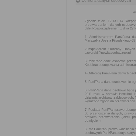
Ochrona danych osobowych
w
Zgodnie z art. 12,13 i 14 Rozpo
przetwarzaniem danych osobowyc
dalej Rozporządzeniem z dnia 27 kwi
1. Administratorem Pani/Pana d
Marszałka Józefa Piłsudskiego 65
2.Inspektorem Ochrony Danych 
tjaworski@powiatsochaczew.pl
3.Pani/Pana dane osobowe przetw
Kodeksu postępowania administrac
4.Odbiorcą Pani/Pana danych oso
5. Pani/Pana dane osobowe nie bę
6. Pani/Pana dane osobowe będą 
2011 roku w sprawie instrukcji k
działania archiwów zakładowych. (
wyrażona zgoda na przetwarzani
7. Posiada Pani/Pan prawo dostępu
do przenoszenia danych, prawo 
prawem przetwarzania (jeżeli p
cofnięciem;
8. Ma Pan/Pani prawo wniesienia
osobowych Pani/Pana dotyczących