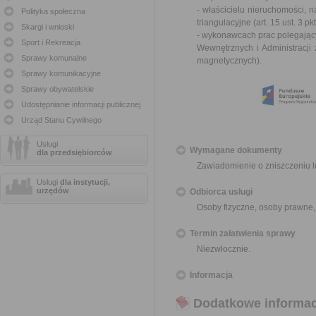
- właścicielu nieruchomości, 
Polityka społeczna
triangulacyjne (
art. 15 ust. 3 
Skargi i wnioski
- wykonawcach prac polegający
Sport i Rekreacja
Wewnętrznych i Administracji
Sprawy komunalne
magnetycznych
).
Sprawy komunikacyjne
Sprawy obywatelskie
Udostępnianie informacji publicznej
Urząd Stanu Cywilnego
Usługi
Wymagane dokumenty
dla przedsiębiorców
Zawiadomienie o zniszczeniu 
Usługi
dla instytucji,
urzędów
Odbiorca usługi
Osoby fizyczne, osoby prawne,
Termin załatwienia sprawy
Niezwłocznie.
Informacja
Dodatkowe informac