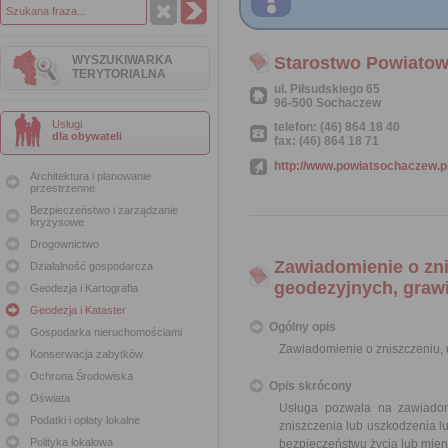
WYSZUKIWARKA
Starostwo Powiato
TERYTORIALNA
ul. Piłsudskiego 65
96-500 Sochaczew
Usługi
telefon: (46) 864 18 40
dla obywateli
fax: (46) 864 18 71
http://www.powiatsochaczew.p
Architektura i planowanie
przestrzenne
Bezpieczeństwo i zarządzanie
kryzysowe
Drogownictwo
Zawiadomienie o zn
Działalność gospodarcza
geodezyjnych, graw
Geodezja i Kartografia
Geodezja i Kataster
Ogólny opis
Gospodarka nieruchomościami
Zawiadomienie o zniszczeniu,
Konserwacja zabytków
Ochrona Środowiska
Opis skrócony
Oświata
Usługa pozwala na zawiadom
Podatki i opłaty lokalne
zniszczenia lub uszkodzenia l
Polityka lokalowa
bezpieczeństwu życia lub mie