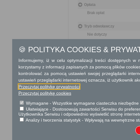
Opłata
Brak opłat
Tryb odwoławczy
Nie dotyczy
🍪 POLITYKA COOKIES & PRYWA
Skargi i wnioski
Nie dotyczy
Informujemy, iż w celu optymalizacji treści dostępnych w
korzystamy z informacji zapisanych za pomocą plików cookie
Informacje dodatkowe
kontrolować za pomocą ustawień swojej przeglądarki inter
ustawień przeglądarki internetowej oznacza, iż użytkownik ak
Przeczytaj politykę prywatności
Przeczytaj politykę cookies
Wymagane - Wszystkie wymagane ciasteczka niezbędne do
Podstawa prawna
Ułatwiające - Dostosowują zawartości Serwisu do preferen
Użytkownika Serwisu i odpowiednio wyświetlić stronę interne
Ustawa z dnia 17 maja 
Analizy i tworzenia statystyk - Wpływają na wewnętrzne st
Rozporządzenie Minist
geodezyjnych, grawime