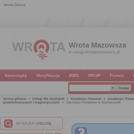
Strona Główna
Wrota Mazowsza
e-uslugi.wrotamazowsza.pl
Samorządy
Weryfikacja
RWD
WKSP
Pomoc
Strona główna
Usługi dla obywateli
Geodezja i Kataster
Geodezja i Katas
grawimetrycznych i magnetycznych
Starostwo Powiatowe w Sochaczewie
WYSZUKAJ
USŁUGĘ