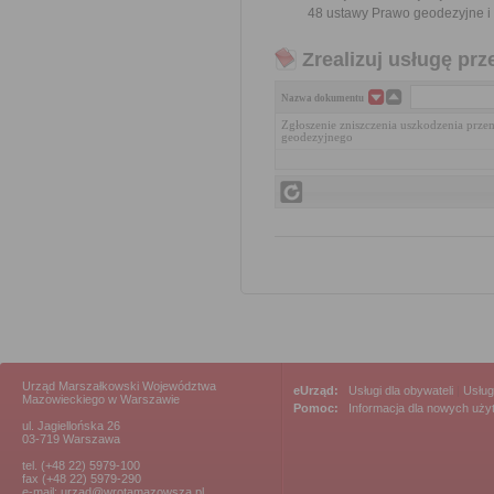
48 ustawy Prawo geodezyjne i k
Zrealizuj usługę prz
Nazwa dokumentu
Zgłoszenie zniszczenia uszkodzenia prze
geodezyjnego
Urząd Marszałkowski Województwa
eUrząd:
Usługi dla obywateli
|
Usług
Mazowieckiego w Warszawie
Pomoc:
Informacja dla nowych uż
ul. Jagiellońska 26
03-719 Warszawa
tel. (+48 22) 5979-100
fax (+48 22) 5979-290
e-mail: urzad@wrotamazowsza.pl