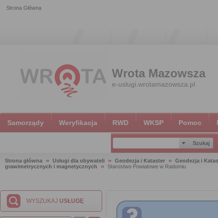
Strona Główna
Wrota Mazowsza
e-uslugi.wrotamazowsza.pl
Samorządy
Weryfikacja
RWD
WKSP
Pomoc
Strona główna
Usługi dla obywateli
Geodezja i Kataster
Geodezja i Katas
grawimetrycznych i magnetycznych
Starostwo Powiatowe w Radomiu
WYSZUKAJ
USŁUGĘ