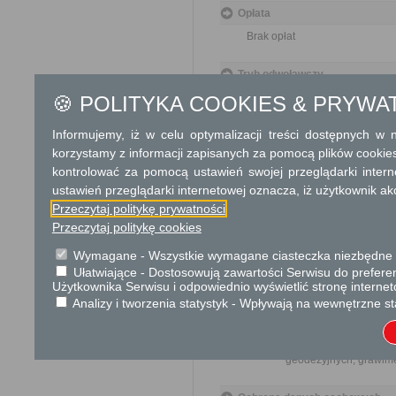
Opłata
Brak opłat
Tryb odwoławczy
Nie dotyczy
🍪 POLITYKA COOKIES & PRYWA
Informujemy, iż w celu optymalizacji treści dostępnych w
Skargi i wnioski
korzystamy z informacji zapisanych za pomocą plików cookie
Nie dotyczy
kontrolować za pomocą ustawień swojej przeglądarki inter
ustawień przeglądarki internetowej oznacza, iż użytkownik ak
Informacje dodatkowe
Przeczytaj politykę prywatności
Przeczytaj politykę cookies
Wymagane - Wszystkie wymagane ciasteczka niezbędne do
Ułatwiające - Dostosowują zawartości Serwisu do preferen
Użytkownika Serwisu i odpowiednio wyświetlić stronę interne
Analizy i tworzenia statystyk - Wpływają na wewnętrzne st
Podstawa prawna
Ustawa z dnia 17 maja 
Rozporządzenie Minist
geodezyjnych, grawime