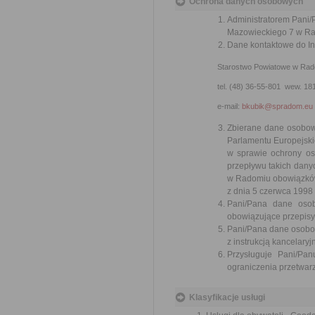
Ochrona danych osobowych
Administratorem Pani/
Mazowieckiego 7 w Rad
Dane kontaktowe do I
Starostwo Powiatowe w Radomiu
tel. (48) 36-55-801 wew. 181;
e-mail:
bkubik@spradom.eu
Zbierane dane osobow
Parlamentu Europejskie
w sprawie ochrony o
przepływu takich dany
w Radomiu obowiązków
z dnia 5 czerwca 1998
Pani/Pana dane oso
obowiązujące przepisy
Pani/Pana dane osobow
z instrukcją kancelaryj
Przysługuje Pani/Pa
ograniczenia przetwar
Klasyfikacje usługi