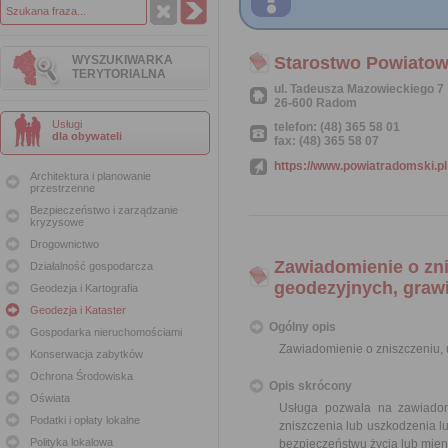
WYSZUKIWARKA
Starostwo Powiato
TERYTORIALNA
ul. Tadeusza Mazowieckiego 7
26-600 Radom
Usługi
telefon: (48) 365 58 01
dla obywateli
fax: (48) 365 58 07
https://www.powiatradomski.pl
Architektura i planowanie
przestrzenne
Bezpieczeństwo i zarządzanie
kryzysowe
Drogownictwo
Zawiadomienie o zn
Działalność gospodarcza
geodezyjnych, graw
Geodezja i Kartografia
Geodezja i Kataster
Ogólny opis
Gospodarka nieruchomościami
Zawiadomienie o zniszczeniu,
Konserwacja zabytków
Ochrona Środowiska
Opis skrócony
Oświata
Usługa pozwala na zawiadom
Podatki i opłaty lokalne
zniszczenia lub uszkodzenia l
Polityka lokalowa
bezpieczeństwu życia lub mie