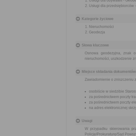
Usługi dla obywateli - Geode
Usługi dla przedsiębiorców -
Kategorie życiowe
Nieruchomości
Geodezja
Słowa kluczowe
Osnowa geodezyjna, znak os
nieruchomości, uszkodzenie 
Miejsce składania dokumentów
Zawiadomienie o zniszczeniu 
osobiście w siedzibie Star
za pośrednictwem poczty tra
za pośrednictwem poczty ele
na adres elektronicznej sk
Uwagi
W przypadku skierowania pr
Policję/Prokuraturę/Sąd Powsz