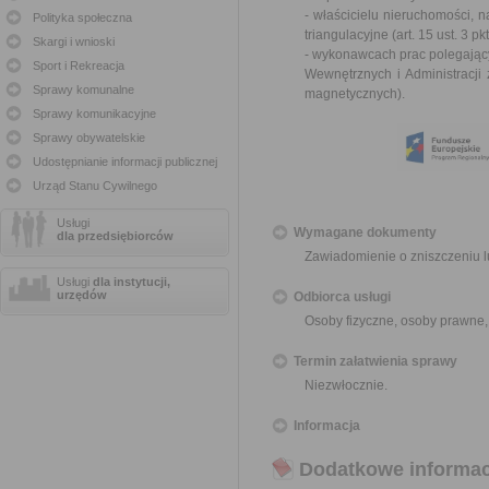
- właścicielu nieruchomości, 
Polityka społeczna
triangulacyjne (
art. 15 ust. 3 
Skargi i wnioski
- wykonawcach prac polegający
Sport i Rekreacja
Wewnętrznych i Administracji
Sprawy komunalne
magnetycznych
).
Sprawy komunikacyjne
Sprawy obywatelskie
Udostępnianie informacji publicznej
Urząd Stanu Cywilnego
Usługi
Wymagane dokumenty
dla przedsiębiorców
Zawiadomienie o zniszczeniu 
Usługi
dla instytucji,
urzędów
Odbiorca usługi
Osoby fizyczne, osoby prawne,
Termin załatwienia sprawy
Niezwłocznie.
Informacja
Dodatkowe informac