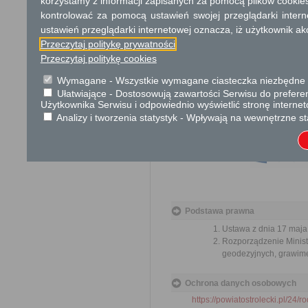
korzystamy z informacji zapisanych za pomocą plików cookie
Brak opłat
kontrolować za pomocą ustawień swojej przeglądarki inter
ustawień przeglądarki internetowej oznacza, iż użytkownik ak
Tryb odwoławczy
Przeczytaj politykę prywatności
Nie dotyczy
Przeczytaj politykę cookies
Skargi i wnioski
Wymagane - Wszystkie wymagane ciasteczka niezbędne do
Ułatwiające - Dostosowują zawartości Serwisu do preferen
Nie dotyczy
Użytkownika Serwisu i odpowiednio wyświetlić stronę interne
Analizy i tworzenia statystyk - Wpływają na wewnętrzne st
Informacje dodatkowe
Podstawa prawna
Ustawa z dnia 17 maja 
Rozporządzenie Minist
geodezyjnych, grawime
Ochrona danych osobowych
https://powiatostrolecki.pl/24/r