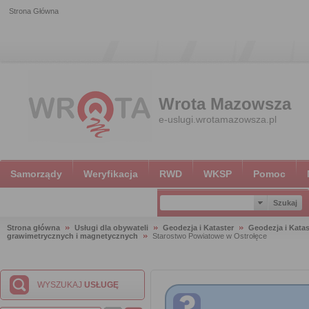
Strona Główna
Wrota Mazowsza
e-uslugi.wrotamazowsza.pl
Samorządy
Weryfikacja
RWD
WKSP
Pomoc
Strona główna
Usługi dla obywateli
Geodezja i Kataster
Geodezja i Katas
grawimetrycznych i magnetycznych
Starostwo Powiatowe w Ostrołęce
WYSZUKAJ
USŁUGĘ