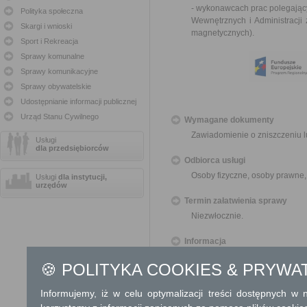
- wykonawcach prac polegający
Polityka społeczna
Wewnętrznych i Administracji
Skargi i wnioski
magnetycznych
).
Sport i Rekreacja
Sprawy komunalne
Sprawy komunikacyjne
Sprawy obywatelskie
Udostępnianie informacji publicznej
Urząd Stanu Cywilnego
Wymagane dokumenty
Zawiadomienie o zniszczeniu 
Usługi
dla przedsiębiorców
Odbiorca usługi
Osoby fizyczne, osoby prawne,
Usługi
dla instytucji,
urzędów
Termin załatwienia sprawy
Niezwłocznie.
Informacja
🍪 POLITYKA COOKIES & PRYWA
Dodatkowe informac
Opłata
Informujemy, iż w celu optymalizacji treści dostępnych w