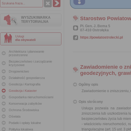
WYSZUKIWARKA
Starostwo Powiatow
TERYTORIALNA
Pl. Gen. J. Bema 5
07-410 Ostrołęka
Usługi
https://powiatostrolecki.pl
dla obywateli
Architektura i planowanie
przestrzenne
Bezpieczeństwo i zarządzanie
kryzysowe
Zawiadomienie o zn
Drogownictwo
geodezyjnych, graw
Działalność gospodarcza
Geodezja i Kartografia
Ogólny opis
Geodezja i Kataster
Zawiadomienie o zniszczeniu,
Gospodarka nieruchomościami
Opis skrócony
Konserwacja zabytków
Usługa pozwala na zawiadom
Ochrona Środowiska
zniszczenia lub uszkodzenia l
Oświata
bezpieczeństwu życia lub mie
Podatki i opłaty lokalne
- właścicielu nieruchomości, 
triangulacyjne (
art. 15 ust. 3 
Polityka lokalowa