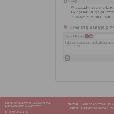
Uwagi
W przypadku skierowania pr
Policję/Prokuraturę/Sąd Powsz
48 ustawy Prawo geodezyjne i k
Zrealizuj usługę prz
Nazwa dokumentu
Zgłoszenie zniszczenia uszkodzenia prze
geodezyjnego
Urząd Marszałkowski Województwa
eUrząd:
Usługi dla obywateli
|
Usług
Mazowieckiego w Warszawie
Pomoc:
Informacja dla nowych uż
ul. Jagiellońska 26