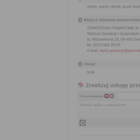
wypis, wyrys, rejestr, grunt, b
Miejsce składania dokumentów
STAROSTWO POWIATOWE W
Wydział Geodezji i Gospodark
ul. Mazowiecka 26, 08-400 Gar
tel. (025) 684 29 50
e-mail:
wydz.geodezji@garwoli
Uwagi
brak
Zrealizuj usługę prz
Nazwa dokumentu
Wniosek ogólny z załącznikiem