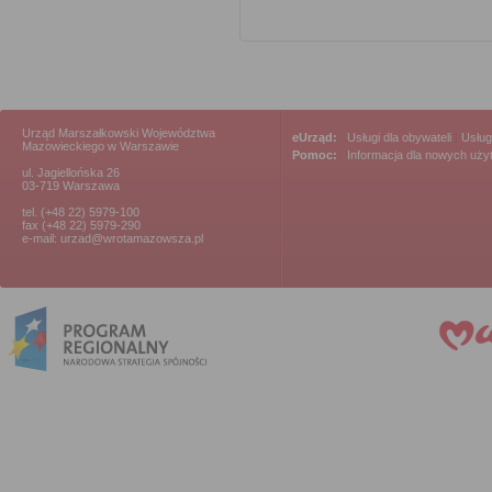
Urząd Marszałkowski Województwa
eUrząd:
Usługi dla obywateli
|
Usług
Mazowieckiego w Warszawie
Pomoc:
Informacja dla nowych uż
ul. Jagiellońska 26
03-719 Warszawa
tel. (+48 22) 5979-100
fax (+48 22) 5979-290
e-mail: urzad@wrotamazowsza.pl