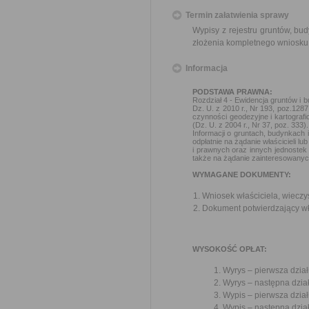
Termin załatwienia sprawy
Wypisy z rejestru gruntów, bud
złożenia kompletnego wniosku 
Informacja
PODSTAWA PRAWNA:
Rozdział 4 - Ewidencja gruntów i b
Dz. U. z 2010 r., Nr 193, poz.1287
czynności geodezyjne i kartograf
(Dz. U. z 2004 r., Nr 37, poz. 333)
Informacji o gruntach, budynkach i
odpłatnie na żądanie właścicieli l
i prawnych oraz innych jednostek
także na żądanie zainteresowanyc
WYMAGANE DOKUMENTY:
Wniosek właściciela, wieczy
Dokument potwierdzający wł
WYSOKOŚĆ OPŁAT:
Wyrys – pierwsza dział
Wyrys – następna dział
Wypis – pierwsza dział
Wypis – następna dział