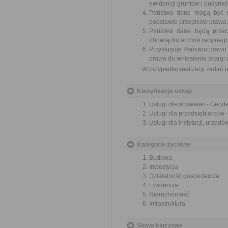
ewidencji gruntów i budynkó
Państwa dane mogą być u
podstawie przepisów prawa.
Państwa dane będą przech
obowiązku archiwizacyjnego,
Przysługuje Państwu prawo d
prawo do wniesienia skarg
W przypadku realizacji zadań
Klasyfikacje usługi
Usługi dla obywateli - Geod
Usługi dla przedsiębiorców 
Usługi dla instytucji, urzęd
Kategorie życiowe
Budowa
Inwestycja
Działalność gospodarcza
Ewidencja
Nieruchomość
Infrastruktura
Słowa kluczowe