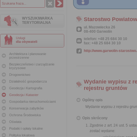
WYSZUKIWARKA
Starostwo Powiatow
TERYTORIALNA
ul. Mazowiecka 26
08-400 Garwolin
Usługi
telefon: +48 25 684 30 10
dla obywateli
fax: +48 25 684 30 10
http://www.garwolin-starostwo.
Architektura i planowanie
przestrzenne
Bezpieczeństwo i zarządzanie
kryzysowe
Drogownictwo
Wydanie wypisu z re
Działalność gospodarcza
rejestru gruntów
Geodezja i Kartografia
Geodezja i Kataster
Ogólny opis
Gospodarka nieruchomościami
Wydanie wypisu z rejestru grun
Konserwacja zabytków
Ochrona Środowiska
Opis skrócony
Oświata
Zgodnie z art. 24 ust. 5 us
Podatki i opłaty lokalne
zostać wydane:
Polityka lokalowa