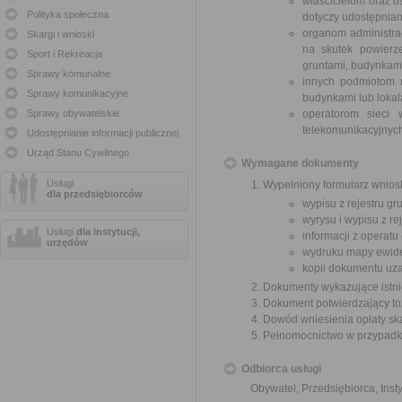
właścicielom oraz o
Polityka społeczna
dotyczy udostępnian
organom administrac
Skargi i wnioski
na skutek powierze
Sport i Rekreacja
gruntami, budynkami
Sprawy komunalne
innych podmiotom n
Sprawy komunikacyjne
budynkami lub loka
Sprawy obywatelskie
operatorom sieci
telekomunikacyjnyc
Udostępnianie informacji publicznej
Urząd Stanu Cywilnego
Wymagane dokumenty
Usługi
Wypełniony formularz wnios
dla przedsiębiorców
wypisu z rejestru gr
wyrysu i wypisu z re
Usługi
dla instytucji,
informacji z operatu
urzędów
wydruku mapy ewide
kopii dokumentu uz
Dokumenty wykazujące istni
Dokument potwierdzający t
Dowód wniesienia opłaty sk
Pełnomocnictwo w przypadku
Odbiorca usługi
Obywatel, Przedsiębiorca, Insty