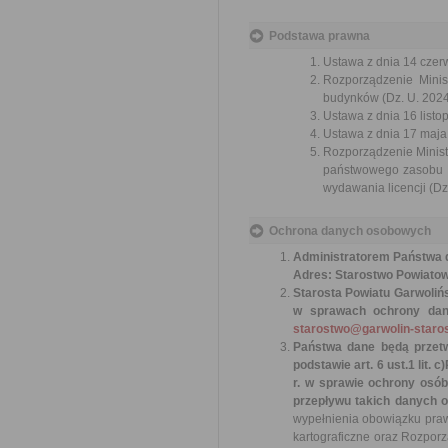
Podstawa prawna
Ustawa z dnia 14 czer
Rozporządzenie Minist
budynków (Dz. U. 2024r
Ustawa z dnia 16 listop
Ustawa z dnia 17 maja 
Rozporządzenie Minist
państwowego zasobu ge
wydawania licencji (Dz
Ochrona danych osobowych
Administratorem Państwa d
Adres: Starostwo Powiatowe
Starosta Powiatu Garwoliń
w sprawach ochrony dany
starostwo@garwolin-staros
Państwa dane będą przetw
podstawie art. 6 ust.1 lit. c)
r. w sprawie ochrony osó
przepływu takich danych o
wypełnienia obowiązku praw
kartograficzne oraz Rozpor