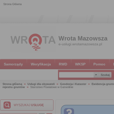
Strona Główna
Wrota Mazowsza
e-uslugi.wrotamazowsza.pl
Samorządy
Weryfikacja
RWD
WKSP
Pomoc
Strona główna
Usługi dla obywateli
Geodezja i Kataster
Ewidencja grun
rejestru gruntów
Starostwo Powiatowe w Garwolinie
WYSZUKAJ
USŁUGĘ