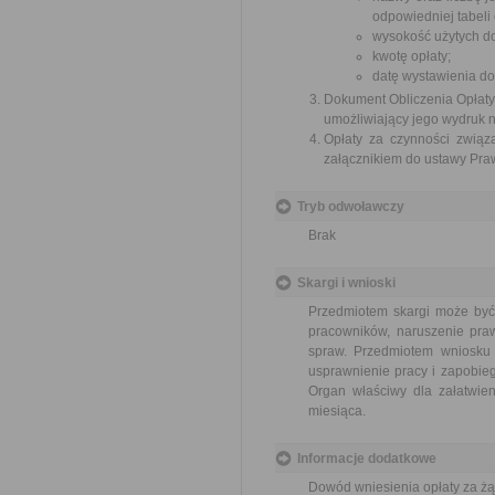
odpowiedniej tabeli 
wysokość użytych d
kwotę opłaty;
datę wystawienia do
Dokument Obliczenia Opłaty
umożliwiający jego wydruk 
Opłaty za czynności związ
załącznikiem do ustawy Praw
Tryb odwoławczy
Brak
Skargi i wnioski
Przedmiotem skargi może być
pracowników, naruszenie praw
spraw. Przedmiotem wniosku 
usprawnienie pracy i zapobieg
Organ właściwy dla załatwien
miesiąca.
Informacje dodatkowe
Dowód wniesienia opłaty za żą