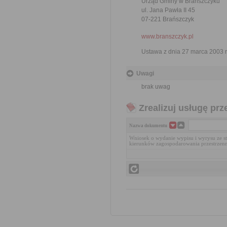
Urząd Gminy w Brańszczyku
ul. Jana Pawła II 45
07-221 Brańszczyk
www.branszczyk.pl
Ustawa z dnia 27 marca 2003 r
Uwagi
brak uwag
Zrealizuj usługę prz
Nazwa dokumentu
Wniosek o wydanie wypisu i wyrysu ze 
kierunków zagospodarowania przestrzen