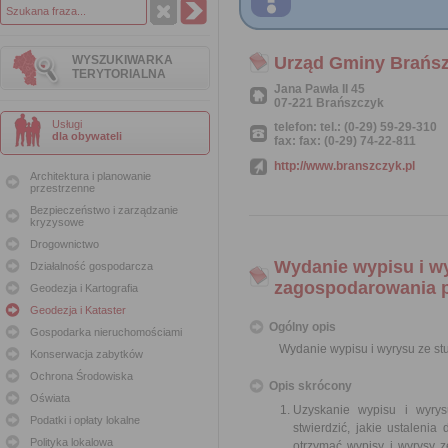
WYSZUKIWARKA
Urząd Gminy Brańs
TERYTORIALNA
Jana Pawła II 45
07-221 Brańszczyk
Usługi
telefon: tel.: (0-29) 59-29-310
dla obywateli
fax: fax: (0-29) 74-22-811
http://www.branszczyk.pl
Architektura i planowanie
przestrzenne
Bezpieczeństwo i zarządzanie
kryzysowe
Drogownictwo
Wydanie wypisu i w
Działalność gospodarcza
zagospodarowania 
Geodezja i Kartografia
Geodezja i Kataster
Ogólny opis
Gospodarka nieruchomościami
Wydanie wypisu i wyrysu ze s
Konserwacja zabytków
Ochrona Środowiska
Opis skrócony
Oświata
Uzyskanie wypisu i wyry
Podatki i opłaty lokalne
stwierdzić, jakie ustaleni
Polityka lokalowa
otrzymać wypisy i wyrysy 