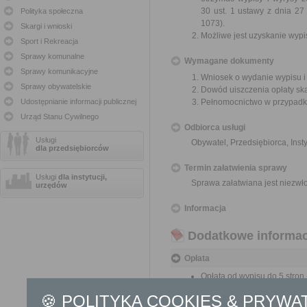
30 ust. 1 ustawy z dnia 27
Polityka społeczna
1073).
Skargi i wnioski
Możliwe jest uzyskanie wypi
Sport i Rekreacja
Sprawy komunalne
Wymagane dokumenty
Sprawy komunikacyjne
Wniosek o wydanie wypisu i
Sprawy obywatelskie
Dowód uiszczenia opłaty sk
Udostępnianie informacji publicznej
Pełnomocnictwo w przypadku
Urząd Stanu Cywilnego
Odbiorca usługi
Usługi
Obywatel, Przedsiębiorca, Insty
dla przedsiębiorców
Termin załatwienia sprawy
Usługi
dla instytucji,
Sprawa załatwiana jest niezwł
urzędów
Informacja
Dodatkowe informac
Opłata
Opłata od wypisu do 5 stron -
Opłata od wypisu powyżej 5 s
🍪 POLITYKA COOKIES & PRYWA
Opłata od wyrysu: 20 zł za