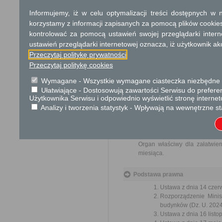
niż 200 zł.
Informujemy, iż w celu optymalizacji treści dostępnych w
Suma opłat za wypis i wyrys
17 zł opłata skarbowa za z
korzystamy z informacji zapisanych za pomocą plików cookie
kontrolować za pomocą ustawień swojej przeglądarki inter
ustawień przeglądarki internetowej oznacza, iż użytkownik ak
Tryb odwoławczy
Przeczytaj politykę prywatności
Tryb odwoławczy dotyczy tylk
Przeczytaj politykę cookies
się w terminie 14 dni od dnia 
Wymagane - Wszystkie wymagane ciasteczka niezbędne do
Skargi i wnioski
Ułatwiające - Dostosowują zawartości Serwisu do preferen
Użytkownika Serwisu i odpowiednio wyświetlić stronę interne
Przedmiotem skargi może by
Analizy i tworzenia statystyk - Wpływają na wewnętrzne st
ich pracowników, naruszenie p
spraw.
Przedmiotem wniosku mogą 
usprawnienie pracy i zapobieg
Organ właściwy dla załatwien
miesiąca.
Podstawa prawna
Ustawa z dnia 14 czer
Rozporządzenie Minist
budynków (Dz. U. 2024r
Ustawa z dnia 16 listop