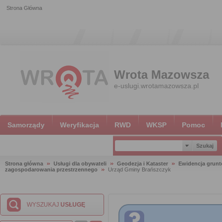
Strona Główna
Wrota Mazowsza
e-uslugi.wrotamazowsza.pl
Samorządy
Weryfikacja
RWD
WKSP
Pomoc
Strona główna
Usługi dla obywateli
Geodezja i Kataster
Ewidencja grun
zagospodarowania przestrzennego
Urząd Gminy Brańszczyk
WYSZUKAJ
USŁUGĘ