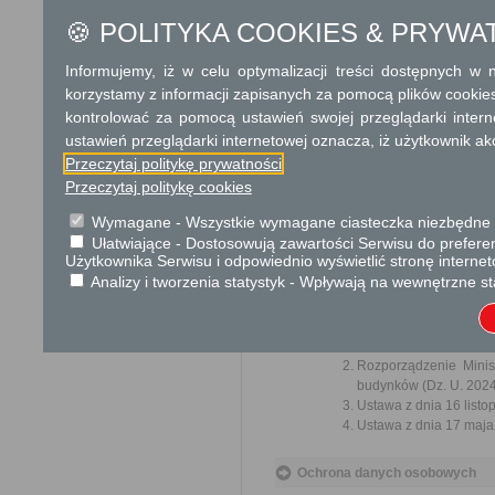
🍪 POLITYKA COOKIES & PRYWA
Tryb odwoławczy
Tryb odwoławczy dotyczy tylk
Informujemy, iż w celu optymalizacji treści dostępnych w
się w terminie 14 dni od dnia 
korzystamy z informacji zapisanych za pomocą plików cookie
kontrolować za pomocą ustawień swojej przeglądarki inter
Skargi i wnioski
ustawień przeglądarki internetowej oznacza, iż użytkownik ak
Przedmiotem skargi może by
Przeczytaj politykę prywatności
ich pracowników, naruszenie p
Przeczytaj politykę cookies
spraw.
Przedmiotem wniosku mogą 
Wymagane - Wszystkie wymagane ciasteczka niezbędne do
usprawnienie pracy i zapobieg
Ułatwiające - Dostosowują zawartości Serwisu do preferen
Organ właściwy dla załatwien
Użytkownika Serwisu i odpowiednio wyświetlić stronę interne
miesiąca.
Analizy i tworzenia statystyk - Wpływają na wewnętrzne st
Podstawa prawna
Ustawa z dnia 14 czer
Rozporządzenie Minist
budynków (Dz. U. 2024r
Ustawa z dnia 16 listop
Ustawa z dnia 17 maja 
Ochrona danych osobowych