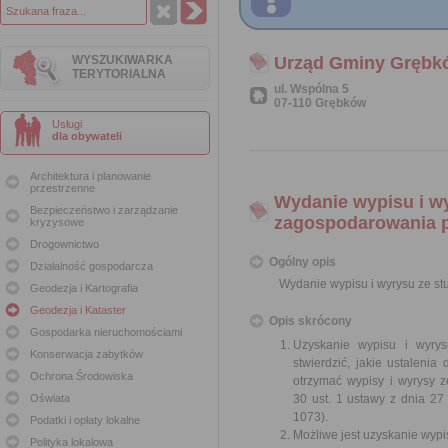
WYSZUKIWARKA
Urząd Gminy Grębk
TERYTORIALNA
ul. Wspólna 5
07-110 Grębków
Usługi
dla obywateli
Architektura i planowanie
przestrzenne
Wydanie wypisu i w
Bezpieczeństwo i zarządzanie
zagospodarowania 
kryzysowe
Drogownictwo
Ogólny opis
Działalność gospodarcza
Wydanie wypisu i wyrysu ze s
Geodezja i Kartografia
Geodezja i Kataster
Opis skrócony
Gospodarka nieruchomościami
Uzyskanie wypisu i wyry
Konserwacja zabytków
stwierdzić, jakie ustaleni
Ochrona Środowiska
otrzymać wypisy i wyrysy 
Oświata
30 ust. 1 ustawy z dnia 27
1073).
Podatki i opłaty lokalne
Możliwe jest uzyskanie wypi
Polityka lokalowa