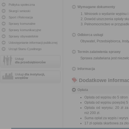
Polityka społeczna
Wymagane dokumenty
Skargi i wnioski
Wniosek o wydanie wypisu i
Sport i Rekreacja
Dowód uiszczenia opłaty sk
Sprawy komunalne
Pełnomocnictwo w przypadku
Sprawy komunikacyjne
Odbiorca usługi
Sprawy obywatelskie
Obywatel, Przedsiębiorca, Insty
Udostępnianie informacji publicznej
Urząd Stanu Cywilnego
Termin załatwienia sprawy
Sprawa załatwiana jest niezwł
Usługi
dla przedsiębiorców
Informacja
Usługi
dla instytucji,
urzędów
Dodatkowe informac
Opłata
Opłata od wypisu do 5 stron -
Opłata od wypisu powyżej 5 s
Opłata od wyrysu: 20 zł za
niż 200 zł.
Suma opłat za wypis i wyrys
17 zł opłata skarbowa za z