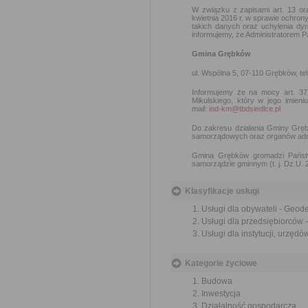
W związku z zapisami art. 13
kwietnia 2016 r. w sprawie ochro
takich danych oraz uchylenia dyr
informujemy, że Administratorem 
Gmina Grębków
ul. Wspólna 5, 07-110 Grębków, tel
Informujemy że na mocy art. 37
Mikulskiego, który w jego imie
mail:
iod-km@tbdsiedlce.pl
Do zakresu działania Gminy Grę
samorządowych oraz organów admin
Gmina Grębków gromadzi Państw
samorządzie gminnym (t. j. Dz.U. 
Klasyfikacje usługi
Usługi dla obywateli - Geod
Usługi dla przedsiębiorców 
Usługi dla instytucji, urzęd
Kategorie życiowe
Budowa
Inwestycja
Działalność gospodarcza