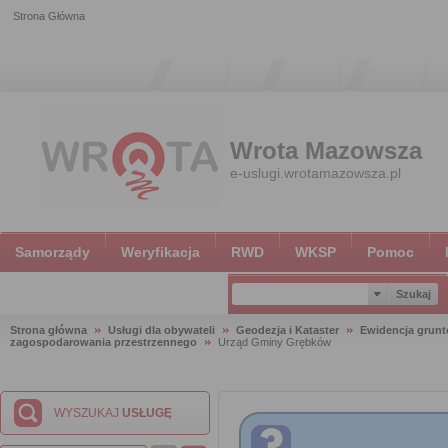
Strona Główna
Wrota Mazowsza
e-uslugi.wrotamazowsza.pl
Samorządy
Weryfikacja
RWD
WKSP
Pomoc
Strona główna
Usługi dla obywateli
Geodezja i Kataster
Ewidencja grun
zagospodarowania przestrzennego
Urząd Gminy Grębków
WYSZUKAJ
USŁUGĘ