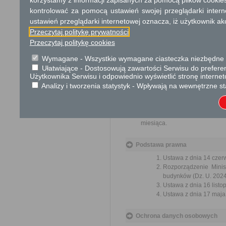
korzystamy z informacji zapisanych za pomocą plików cookie
kontrolować za pomocą ustawień swojej przeglądarki inter
Tryb odwoławczy
ustawień przeglądarki internetowej oznacza, iż użytkownik ak
Tryb odwoławczy dotyczy tylk
Przeczytaj politykę prywatności
się w terminie 14 dni od dnia 
Przeczytaj politykę cookies
Skargi i wnioski
Wymagane - Wszystkie wymagane ciasteczka niezbędne do
Ułatwiające - Dostosowują zawartości Serwisu do preferen
Przedmiotem skargi może by
Użytkownika Serwisu i odpowiednio wyświetlić stronę interne
ich pracowników, naruszenie p
Analizy i tworzenia statystyk - Wpływają na wewnętrzne st
spraw.
Przedmiotem wniosku mogą 
usprawnienie pracy i zapobieg
Organ właściwy dla załatwien
miesiąca.
Podstawa prawna
Ustawa z dnia 14 czer
Rozporządzenie Minist
budynków (Dz. U. 2024r
Ustawa z dnia 16 listop
Ustawa z dnia 17 maja 
Ochrona danych osobowych