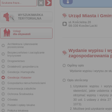
WYSZUKIWARKA
Urząd Miasta i Gmi
TERYTORIALNA
ul. Kościelna 20
08-330 Kosów Lacki
Usługi
dla obywateli
Architektura i planowanie
przestrzenne
Wydanie wypisu i w
Bezpieczeństwo i zarządzanie
zagospodarowania 
kryzysowe
Drogownictwo
Ogólny opis
Działalność gospodarcza
Wydanie wypisu i wyrysu ze s
Geodezja i Kartografia
Geodezja i Kataster
Opis skrócony
Gospodarka nieruchomościami
Uzyskanie wypisu i wyry
Konserwacja zabytków
stwierdzić, jakie ustaleni
Ochrona Środowiska
otrzymać wypisy i wyrysy 
Oświata
30 ust. 1 ustawy z dnia 27
1073).
Podatki i opłaty lokalne
Możliwe jest uzyskanie wypi
Polityka lokalowa