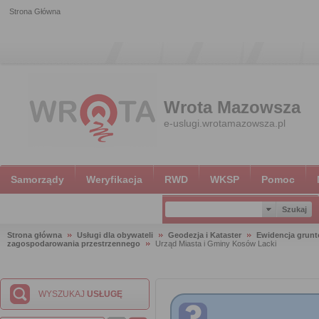
Strona Główna
Wrota Mazowsza
e-uslugi.wrotamazowsza.pl
Samorządy
Weryfikacja
RWD
WKSP
Pomoc
Strona główna
Usługi dla obywateli
Geodezja i Kataster
Ewidencja grun
zagospodarowania przestrzennego
Urząd Miasta i Gminy Kosów Lacki
WYSZUKAJ
USŁUGĘ