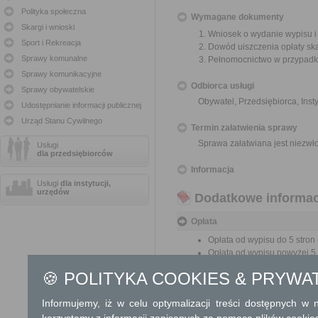
Polityka społeczna
Wymagane dokumenty
Skargi i wnioski
Wniosek o wydanie wypisu i
Sport i Rekreacja
Dowód uiszczenia opłaty sk
Sprawy komunalne
Pełnomocnictwo w przypadku
Sprawy komunikacyjne
Odbiorca usługi
Sprawy obywatelskie
Obywatel, Przedsiębiorca, Insty
Udostępnianie informacji publicznej
Urząd Stanu Cywilnego
Termin załatwienia sprawy
Sprawa załatwiana jest niezwł
Usługi
dla przedsiębiorców
Informacja
Usługi
dla instytucji,
urzędów
Dodatkowe informac
Opłata
Opłata od wypisu do 5 stron -
Opłata od wypisu powyżej 5 s
Opłata od wyrysu: 20 zł za
🍪 POLITYKA COOKIES & PRYWA
niż 200 zł.
Suma opłat za wypis i wyrys
Informujemy, iż w celu optymalizacji treści dostępnych w
17 zł opłata skarbowa za z