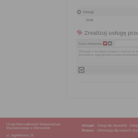
Uwagi
brak
Zrealizuj usługę prz
Nazwa dokumentu
Wniosek o wydanie wypisu i wyrysu ze 
kierunków zagospodarowania przestrzen
Urząd Marszałkowski Województwa
eUrząd:
Usługi dla obywateli
|
Usług
Mazowieckiego w Warszawie
Pomoc:
Informacja dla nowych uż
ul. Jagiellońska 26