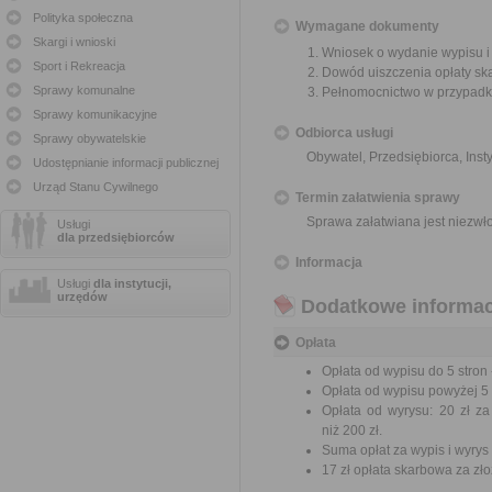
Polityka społeczna
Wymagane dokumenty
Skargi i wnioski
Wniosek o wydanie wypisu i
Sport i Rekreacja
Dowód uiszczenia opłaty sk
Sprawy komunalne
Pełnomocnictwo w przypadku
Sprawy komunikacyjne
Odbiorca usługi
Sprawy obywatelskie
Obywatel, Przedsiębiorca, Insty
Udostępnianie informacji publicznej
Urząd Stanu Cywilnego
Termin załatwienia sprawy
Sprawa załatwiana jest niezwł
Usługi
dla przedsiębiorców
Informacja
Usługi
dla instytucji,
urzędów
Dodatkowe informac
Opłata
Opłata od wypisu do 5 stron -
Opłata od wypisu powyżej 5 s
Opłata od wyrysu: 20 zł za
niż 200 zł.
Suma opłat za wypis i wyrys
17 zł opłata skarbowa za z