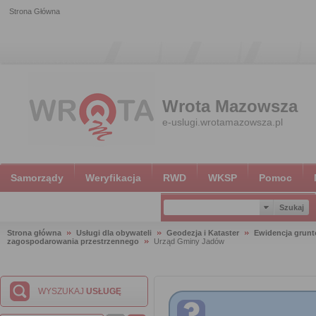
Strona Główna
Wrota Mazowsza
e-uslugi.wrotamazowsza.pl
Samorządy
Weryfikacja
RWD
WKSP
Pomoc
Strona główna
Usługi dla obywateli
Geodezja i Kataster
Ewidencja grun
zagospodarowania przestrzennego
Urząd Gminy Jadów
WYSZUKAJ
USŁUGĘ