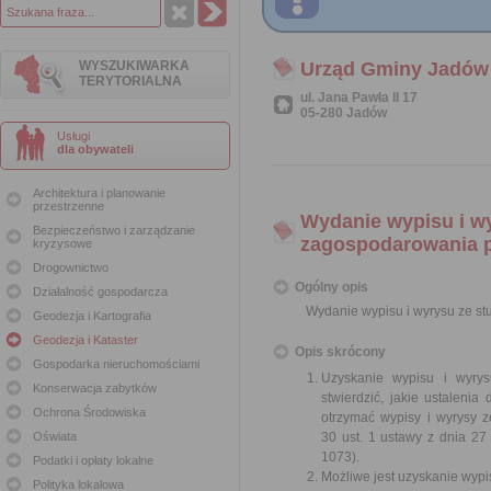
WYSZUKIWARKA
Urząd Gminy Jadów
TERYTORIALNA
ul. Jana Pawła II 17
05-280 Jadów
Usługi
dla obywateli
Architektura i planowanie
przestrzenne
Wydanie wypisu i w
Bezpieczeństwo i zarządzanie
zagospodarowania 
kryzysowe
Drogownictwo
Ogólny opis
Działalność gospodarcza
Wydanie wypisu i wyrysu ze s
Geodezja i Kartografia
Geodezja i Kataster
Opis skrócony
Gospodarka nieruchomościami
Uzyskanie wypisu i wyry
Konserwacja zabytków
stwierdzić, jakie ustaleni
Ochrona Środowiska
otrzymać wypisy i wyrysy 
Oświata
30 ust. 1 ustawy z dnia 27
1073).
Podatki i opłaty lokalne
Możliwe jest uzyskanie wypi
Polityka lokalowa