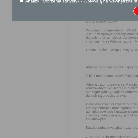
Analizy i tworzenia statystyk - Wpływają na wewnętrzne st
KLAUZULA
Informacyjna o danych osobowych
Urząd Gminy Jadów
W związku z zapisami art. 13 u
2016 r. w sprawie ochrony osób 
danych oraz uchylenia dyrektywy
informujemy, że Administratorem 
Gmina Jadów - Urząd Gminy w Jado
Administrator wyznaczył Inspekto
Z IOD można kontaktować się pod
Administrator przetwarza Pańs
realizowanych w interesie publi
szczególnych sytuacjach Adminis
danych są przepisy prawa.
Dane osobowe przetwarzane przez
zostały zebrane oraz zgodnie z 
administracyjnego i ustawę o na
instrukcji kancelaryjnej, jednol
zakładowych.
Każda osoba, z wyjątkami zastrze
dostępu do danych osobowyc