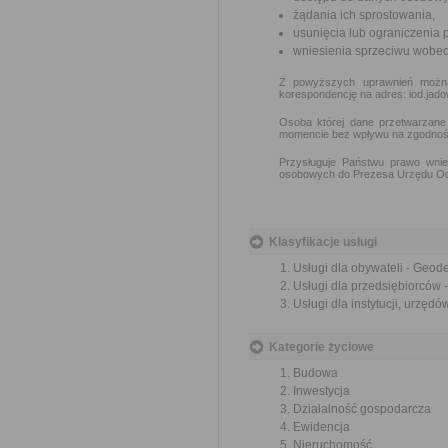
żądania ich sprostowania,
usunięcia lub ograniczenia 
wniesienia sprzeciwu wobec
Z powyższych uprawnień można s
korespondencję na adres: iod.ja
Osoba której dane przetwarzane
momencie bez wpływu na zgodność
Przysługuje Państwu prawo wn
osobowych do Prezesa Urzędu Oc
Klasyfikacje usługi
Usługi dla obywateli - Geod
Usługi dla przedsiębiorców 
Usługi dla instytucji, urzęd
Kategorie życiowe
Budowa
Inwestycja
Działalność gospodarcza
Ewidencja
Nieruchomość