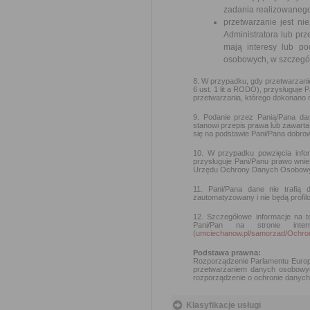
zadania realizowanego
przetwarzanie jest n
Administratora lub prz
mają interesy lub p
osobowych, w szczególn
8. W przypadku, gdy przetwarzan
6 ust. 1 lit a RODO), przysługuje
przetwarzania, którego dokonano 
9. Podanie przez Panią/Pana da
stanowi przepis prawa lub zawar
się na podstawie Pani/Pana dobrow
10. W przypadku powzięcia info
przysługuje Pani/Panu prawo wni
Urzędu Ochrony Danych Osobowy
11. Pani/Pana dane nie trafią
zautomatyzowany i nie będą profil
12. Szczegółowe informacje na t
Pani/Pan na stronie int
(
umciechanow.pl/samorzad/Och
Podstawa prawna:
Rozporządzenie Parlamentu Europe
przetwarzaniem danych osobowyc
rozporządzenie o ochronie danych 
Klasyfikacje usługi