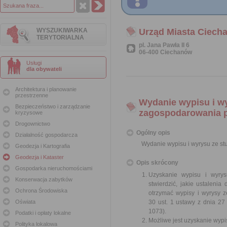
WYSZUKIWARKA
Urząd Miasta Ciech
TERYTORIALNA
pl. Jana Pawła II 6
06-400 Ciechanów
Usługi
dla obywateli
Architektura i planowanie
przestrzenne
Wydanie wypisu i w
Bezpieczeństwo i zarządzanie
zagospodarowania 
kryzysowe
Drogownictwo
Ogólny opis
Działalność gospodarcza
Wydanie wypisu i wyrysu ze s
Geodezja i Kartografia
Geodezja i Kataster
Opis skrócony
Gospodarka nieruchomościami
Uzyskanie wypisu i wyry
Konserwacja zabytków
stwierdzić, jakie ustaleni
Ochrona Środowiska
otrzymać wypisy i wyrysy 
Oświata
30 ust. 1 ustawy z dnia 27
1073).
Podatki i opłaty lokalne
Możliwe jest uzyskanie wypi
Polityka lokalowa