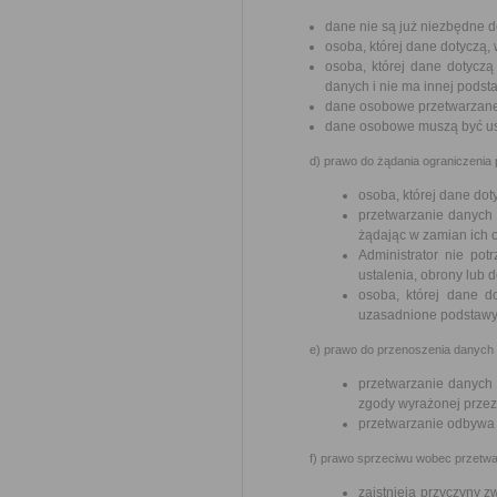
dane nie są już niezbędne d
osoba, której dane dotyczą
osoba, której dane dotycz
danych i nie ma innej podst
dane osobowe przetwarzane
dane osobowe muszą być usu
d) prawo do żądania ograniczenia
osoba, której dane do
przetwarzanie danych 
żądając w zamian ich 
Administrator nie pot
ustalenia, obrony lub 
osoba, której dane d
uzasadnione podstawy 
e) prawo do przenoszenia danych –
przetwarzanie danych
zgody wyrażonej przez
przetwarzanie odbywa
f) prawo sprzeciwu wobec przetwar
zaistnieją przyczyny 