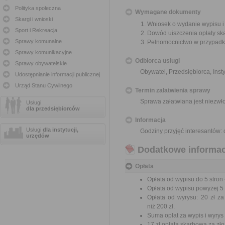
Polityka społeczna
Wymagane dokumenty
Skargi i wnioski
Wniosek o wydanie wypisu i
Sport i Rekreacja
Dowód uiszczenia opłaty sk
Sprawy komunalne
Pełnomocnictwo w przypadku
Sprawy komunikacyjne
Odbiorca usługi
Sprawy obywatelskie
Obywatel, Przedsiębiorca, Insty
Udostępnianie informacji publicznej
Urząd Stanu Cywilnego
Termin załatwienia sprawy
Sprawa załatwiana jest niezwł
Usługi
dla przedsiębiorców
Informacja
Usługi
dla instytucji,
Godziny przyjęć interesantów: 
urzędów
Dodatkowe informac
Opłata
Opłata od wypisu do 5 stron -
Opłata od wypisu powyżej 5 s
Opłata od wyrysu: 20 zł za
niż 200 zł.
Suma opłat za wypis i wyrys
17 zł opłata skarbowa za z