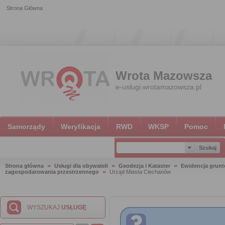
Strona Główna
Wrota Mazowsza
e-uslugi.wrotamazowsza.pl
Samorządy
Weryfikacja
RWD
WKSP
Pomoc
Strona główna
Usługi dla obywateli
Geodezja i Kataster
Ewidencja grun
zagospodarowania przestrzennego
Urząd Miasta Ciechanów
WYSZUKAJ
USŁUGĘ