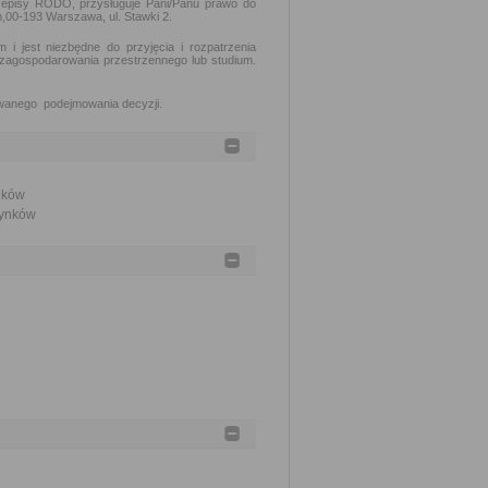
zepisy RODO, przysługuje Pani/Panu prawo do
00-193 Warszawa, ul. Stawki 2.
 jest niezbędne do przyjęcia i rozpatrzenia
zagospodarowania przestrzennego lub studium.
owanego podejmowania decyzji.
ynków
udynków