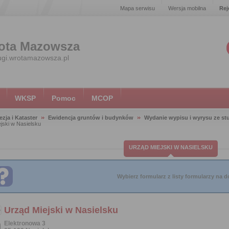
Mapa serwisu
Wersja mobilna
Rej
ota Mazowsza
ugi.wrotamazowsza.pl
WKSP
Pomoc
MCOP
zja i Kataster
Ewidencja gruntów i budynków
Wydanie wypisu i wyrysu ze s
jski w Nasielsku
URZĄD MIEJSKI W NASIELSKU
Wybierz formularz z listy formularzy na do
Urząd Miejski w Nasielsku
Elektronowa 3