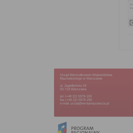
Wn
ki
Urząd Marszałkowski Województwa
Mazowieckiego w Warszawie
ul. Jagiellońska 26
03-719 Warszawa
tel. (+48 22) 5979-100
fax (+48 22) 5979-290
e-mail: urzad@wrotamazowsza.pl