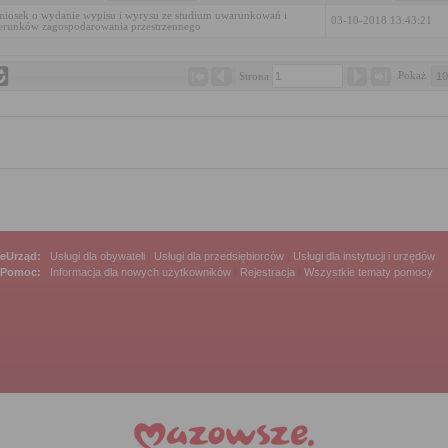
iosek o wydanie wypisu i wyrysu ze studium uwarunkowań i
03-10-2018 13:43:21
erunków zagospodarowania przestrzennego
Pokaż 
Strona 
eUrząd:
Usługi dla obywateli
|
Usługi dla przedsiębiorców
|
Usługi dla instytucji i urzędów
Pomoc:
Informacja dla nowych użytkowników
|
Rejestracja
|
Wszystkie tematy pomocy