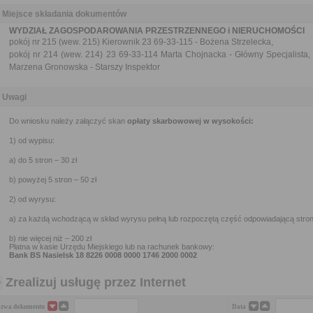
Miejsce składania dokumentów
WYDZIAŁ ZAGOSPODAROWANIA PRZESTRZENNEGO i NIERUCHOMOŚCI
pokój nr 215 (wew. 215) Kierownik 23 69-33-115 - Bożena Strzelecka,
pokój nr 214 (wew. 214) 23 69-33-114 Marta Chojnacka - Główny Specjalista,
Marzena Gronowska - Starszy Inspektor
Uwagi
Do wniosku należy załączyć skan
opłaty skarbowowej w wysokości:
1) od wypisu:
a) do 5 stron – 30 zł
b) powyżej 5 stron – 50 zł
2) od wyrysu:
a) za każdą wchodzącą w skład wyrysu pełną lub rozpoczętą część odpowiadającą stroni
b) nie więcej niż – 200 zł
Płatna w kasie Urzędu Miejskiego lub na rachunek bankowy:
Bank BS Nasielsk 18 8226 0008 0000 1746 2000 0002
Zrealizuj usługę przez Internet
zwa dokumentu
Data