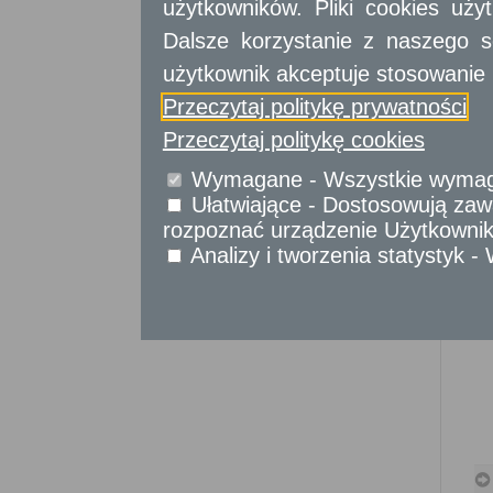
użytkowników. Pliki cookies uż
Sprawy komunikacyjne
Sprawy obywatelskie
Dalsze korzystanie z naszego s
Udostępnianie informacji publicznej
użytkownik akceptuje stosowanie 
Urząd Stanu Cywilnego
Przeczytaj politykę prywatności
Usługi
dla przedsiębiorców
Przeczytaj politykę cookies
Wymagane - Wszystkie wymagan
Usługi
dla instytucji,
urzędów
Ułatwiające - Dostosowują zawa
rozpoznać urządzenie Użytkownika
Analizy i tworzenia statystyk 