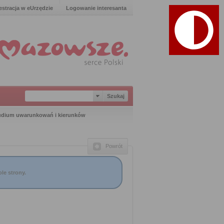
estracja w eUrzędzie
Logowanie interesanta
tudium uwarunkowań i kierunków
Powrót
le strony.