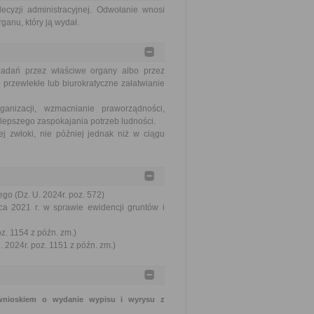
ecyzji administracyjnej. Odwołanie wnosi
ganu, który ją wydał.
zadań przez właściwe organy albo przez
 przewlekłe lub biurokratyczne załatwianie
nizacji, wzmacnianie praworządności,
lepszego zaspokajania potrzeb ludności.
j zwłoki, nie później jednak niż w ciągu
go (Dz. U. 2024r. poz. 572)
ca 2021 r. w sprawie ewidencji gruntów i
oz. 1154 z późn. zm.)
 2024r. poz. 1151 z późn. zm.)
wnioskiem o wydanie wypisu i wyrysu z