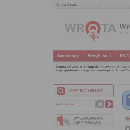
Strona Główna
Wr
e-usl
Samorządy
Weryfikacja
RWD
Strona główna
Usługi dla obywateli
Geode
zagospodarowania przestrzennego
Urząd Mie
WYSZUKAJ
USŁUGĘ
WYSZUKIWARKA
TERYTORIALNA