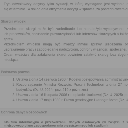
Tryb odwoławczy dotyczy tylko sytuacji, w której wymagane jest wydanie d
się w terminie 14 dni od dnia otrzymania decyzji w sprawie, za pośrednictwem or
Skargi i wnioski
Przedmiotem skargi może być zaniedbanie lub nienależyte wykonywanie 
ich pracowników, naruszenie praworządności lub interesów skarżących a także
spraw.
Przedmiotem wniosku mogą być między innymi sprawy ulepszenia orga
usprawnienie pracy i zapobieganie nadużyciom, ochrony własności społecznej, 
Organ właściwy dla załatwienia skargi powinien załatwić skargę bez zbędne
miesiąca.
Podstawa prawna
Ustawa z dnia 14 czerwca 1960 r. Kodeks postępowania administracyjne
Rozporządzenie Ministra Rozwoju, Pracy i Technologii z dnia 27 lip
budynków (Dz. U. 2024r. poz. 219 z późn. zm.)
Ustawa z dnia 16 listopada 2006 r. o opłacie skarbowej (Dz. U. 2025r. p
Ustawa z dnia 17 maja 1989 r. Prawo geodezyjne i kartograficzne (Dz. U.
Ochrona danych osobowych
Klauzula informacyjna o przetwarzaniu danych osobowych
(w związku z 
miejscowego planu zagospodarowania przestrzennego lub studium)