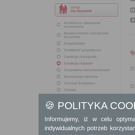
Usługi
dla obywateli
Architektura i planowanie
przestrzenne
Bezpieczeństwo i zarządzanie
kryzysowe
Drogownictwo
Działalność gospodarcza
Geodezja i Kartografia
Geodezja i Kataster
Gospodarka nieruchomościami
Konserwacja zabytków
Ochrona Środowiska
Oświata
Podatki i opłaty lokalne
🍪 POLITYKA CO
Polityka lokalowa
Polityka społeczna
Skargi i wnioski
Informujemy, iż w celu optyma
Sport i Rekreacja
indywidualnych potrzeb korzyst
Sprawy komunalne