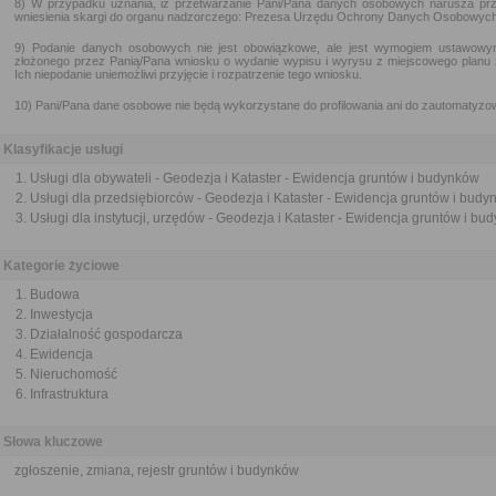
8) W przypadku uznania, iż przetwarzanie Pani/Pana danych osobowych narusza pr
wniesienia skargi do organu nadzorczego: Prezesa Urzędu Ochrony Danych Osobowych,
9) Podanie danych osobowych nie jest obowiązkowe, ale jest wymogiem ustawowym i
złożonego przez Panią/Pana wniosku o wydanie wypisu i wyrysu z miejscowego planu 
Ich niepodanie uniemożliwi przyjęcie i rozpatrzenie tego wniosku.
10) Pani/Pana dane osobowe nie będą wykorzystane do profilowania ani do zautomatyz
Klasyfikacje usługi
Usługi dla obywateli - Geodezja i Kataster - Ewidencja gruntów i budynków
Usługi dla przedsiębiorców - Geodezja i Kataster - Ewidencja gruntów i bud
Usługi dla instytucji, urzędów - Geodezja i Kataster - Ewidencja gruntów i b
Kategorie życiowe
Budowa
Inwestycja
Działalność gospodarcza
Ewidencja
Nieruchomość
Infrastruktura
Słowa kluczowe
zgłoszenie, zmiana, rejestr gruntów i budynków