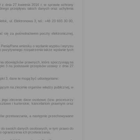
z dnia 27 kwietnia 2016 r. w sprawie ochrony
nego przepływu takich danych oraz uchylenia
sk, ul. Elektronowa 3, tel.: +48 23 693 30 00,
 się za pośrednictwem poczty elektronicznej,
z Panią/Pana wniosku o wydanie wypisu i wyrysu
o pozytywnego rozpatrzenia także wydanie tych
nia obowiązków prawnych, które spoczywają na
pkt 3 na podstawie przepisów ustawy z dnia 27
kt 3, dane te mogą być udostępniane:
jącym na zlecenie organów władzy publicznej, w
 jego zlecenie dane osobowe (tzw. procesorzy
ocztowe i kurierskie, kancelariom prawnym oraz
elów przetwarzania, a następnie przechowywane
.
u do swoich danych osobowych, w tym prawo do
o ograniczenia ich przetwarzania.