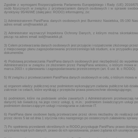
Zgodnie z wymogami Rozporządzenia Parlamentu Europejskiego i Rady (UE) 2016/679 
osób fizycznych w związku z przetwarzaniem danych osobowych i w sprawie swobod
dyrektywy 95/46/WE (dalej jako: RODO) informujemy, że:
1) Administratorem Pani/Pana danych osobowych jest Burmistrz Nasielska, 05-190 Nasiel
adres email: um@nasielsk.pl.
2) Administrator wyznaczył Inspektora Ochrony Danych, z którym można skontaktować
pisząc na adres email: iod@nasielsk.pl.
3) Celem przetwarzania danych osobowych jest przyjęcie i rozpatrzenie złożonego prze
z miejscowego planu zagospodarowania przestrzennego lub studium, a w przypadku jeg
dokumentów.
4) Podstawą przetwarzania Pani/Pana danych osobowych jest niezbędność do wypełnie
Administratorze w związku ze złożeniem przez Panią/Pana wniosku, o którym mowa w 
marca 2003 r. o planowaniu i zagospodarowaniu przestrzennym (art. 6 ust. lit. c RODO).
5) W związku z przetwarzaniem Pani/Pana danych osobowych w celu, o którym mowa w p
a) organom władzy publicznej oraz podmiotom wykonującym zadania publiczne lub działa
zakresie i w celach, które wynikają z przepisów prawa powszechnie obowiązującego;
b) podmiotom, które na podstawie umów zawartych z Administratorem przetwarzają na
danych) lub świadczą na jego rzecz usługi, tj. m.in.: podmiotom świadczącym usługi p
podmiotom dostarczającym usługi i rozwiązania w zakresie IT.
6) Pani/Pana dane osobowe będą przetwarzane przez okres niezbędny do realizacji c
przez okres 5 lat od dnia 1 stycznia roku następnego po ostatecznym załatwieniu sprawy
7) Po spełnieniu przesłanek określonych w RODO,przysługuje Pani/Panu prawo dostęp
uzyskania kopii tych danych, prawo do ich sprostowania, prawo żądania ich usunięcia alb