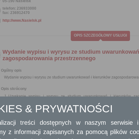
05-190 Nasielsk
telefon: 236933000
fax: 236912470
http://www.Nasielsk.pl
OPIS SZCZEGÓŁOWY USŁUGI
Wydanie wypisu i wyrysu ze studium uwarunkowań
zagospodarowania przestrzennego
Ogólny opis
Wydanie wypisu i wyrysu ze studium uwarunkowań i kierunków zagospodarowa
Opis skrócony
Uzyskanie wypisu i wyrysu ze studium uwarunkowań i kierunków zag
stwierdzić, jakie ustalenia dla danego terenu (ieruchomości) zostały w 
OKIES & PRYWATNOŚCI
otrzymać wypisy i wyrysy ze studium uwarunkowań i kierunków zagospoda
30 ust. 1 ustawy z dnia 27 marca 2003 r. o planowaniu i zagospodarowaniu 
1073).
lizacji treści dostępnych w naszym serwisie
Możliwe jest uzyskanie wypisu i wyrysu zarówno z aktualnego, jak i archiwal
amy z informacji zapisanych za pomocą plików co
Wymagane dokumenty