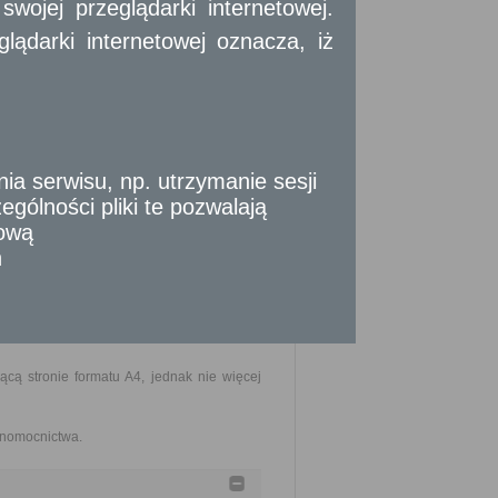
ojej przeglądarki internetowej.
agospodarowania przestrzennego.
ądarki internetowej oznacza, iż
szczenia stosownej opłaty.
 serwisu, np. utrzymanie sesji
gólności pliki te pozwalają
tową
n
cą stronie formatu A4, jednak nie więcej
łnomocnictwa.