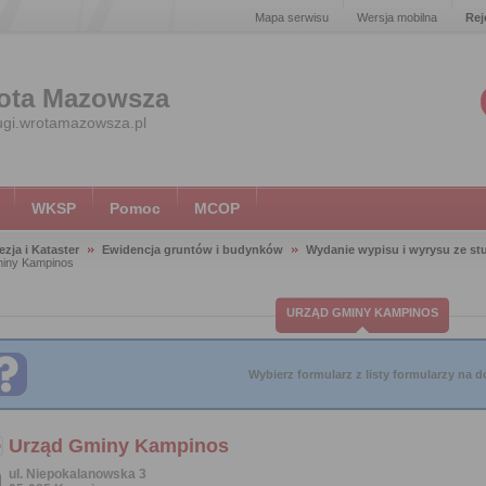
Mapa serwisu
Wersja mobilna
Rej
ota Mazowsza
ugi.wrotamazowsza.pl
WKSP
Pomoc
MCOP
zja i Kataster
Ewidencja gruntów i budynków
Wydanie wypisu i wyrysu ze s
iny Kampinos
URZĄD GMINY KAMPINOS
Wybierz formularz z listy formularzy na do
Urząd Gminy Kampinos
ul. Niepokalanowska 3