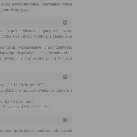
ecyzji administracyjnej. Odwołanie wnosi
ganu, który ją wydał.
zadań przez właściwe organy albo przez
 przewlekłe lub biurokratyczne załatwianie
nizacji, wzmacnianie praworządności,
lepszego zaspokajania potrzeb ludności.
j zwłoki, nie później jednak niż w ciągu
go (Dz. U. 2024r. poz. 572)
ca 2021 r. w sprawie ewidencji gruntów i
oz. 1154 z późn. zm.)
 2024r. poz. 1151 z późn. zm.)
Kampinos moich danych osobowych dla potrzeb