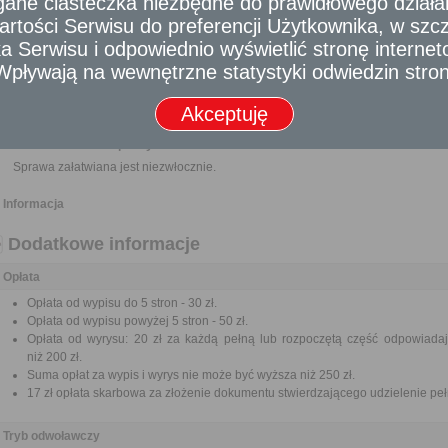
e ciasteczka niezbędne do prawidłowego działania
Wniosek o wydanie wypisu i wyrysu ze studium uwarunkowań i kierunków z
rtości Serwisu do preferencji Użytkownika, w szcze
Dowód uiszczenia opłaty skarbowej.
 Serwisu i odpowiednio wyświetlić stronę interne
Pełnomocnictwo w przypadku ustanowienia pełnomocnika wraz z dowodem ui
- Wpływają na wewnętrzne statystyki odwiedzin stro
Odbiorca usługi
Obywatel, Przedsiębiorca, Instytucja
Akceptuję
Termin załatwienia sprawy
Sprawa załatwiana jest niezwłocznie.
Informacja
Dodatkowe informacje
Opłata
Opłata od wypisu do 5 stron - 30 zł.
Opłata od wypisu powyżej 5 stron - 50 zł.
Opłata od wyrysu: 20 zł za każdą pełną lub rozpoczętą część odpowiadają
niż 200 zł.
Suma opłat za wypis i wyrys nie może być wyższa niż 250 zł.
17 zł opłata skarbowa za złożenie dokumentu stwierdzającego udzielenie pe
Tryb odwoławczy