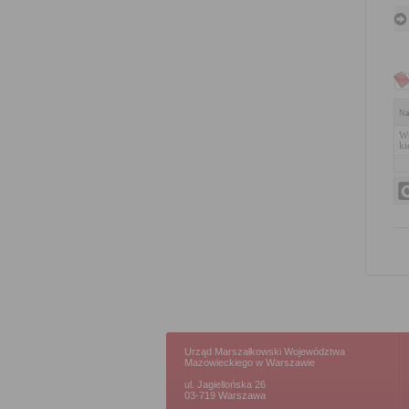
Na
Wn
ki
Urząd Marszałkowski Województwa
Mazowieckiego w Warszawie
ul. Jagiellońska 26
03-719 Warszawa