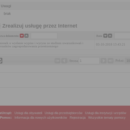
Uwagi
brak
Zrealizuj usługę przez Internet
zwa dokumentu
Data
iosek o wydanie wypisu i wyrysu ze studium uwarunkowań i
03-10-2018 13:43:21
erunków zagospodarowania przestrzennego
Pokaż 
Strona 
eUrząd:
Usługi dla obywateli
|
Usługi dla przedsiębiorców
|
Usługi dla instytucji i urzędów
Pomoc:
Informacja dla nowych użytkowników
|
Rejestracja
|
Wszystkie tematy pomocy