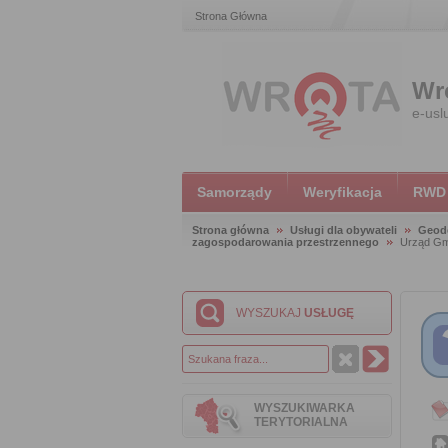
Strona Główna
Wr
e-usl
Samorządy
Weryfikacja
RWD
Strona główna
Usługi dla obywateli
Geode
zagospodarowania przestrzennego
Urząd Gm
WYSZUKAJ
USŁUGĘ
WYSZUKIWARKA
TERYTORIALNA