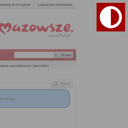
estracja w eUrzędzie
Logowanie interesanta
tudium uwarunkowań i kierunków
Powrót
le strony.