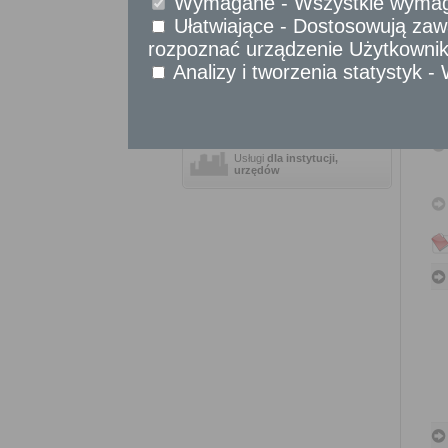
Wymagane - Wszystkie wymagan
Sprawy komunikacyjne
Ułatwiające - Dostosowują zawa
Sprawy obywatelskie
rozpoznać urządzenie Użytkownika
Udostępnianie informacji publicznej
Analizy i tworzenia statystyk 
Urząd Stanu Cywilnego
Usługi
dla przedsiębiorców
Usługi
dla instytucji,
urzędów