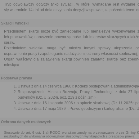
Tryb odwoławczy dotyczy tylko sytuacji, w której wymagane jest wydanie d
się w terminie 14 dni od dnia otrzymania decyzji w sprawie, za pośrednictwem or
Skargi i wnioski
Przedmiotem skargi może być zaniedbanie lub nienależyte wykonywanie 
ich pracowników, naruszenie praworządności lub interesów skarżących a także
spraw.
Przedmiotem wniosku mogą być między innymi sprawy ulepszenia orga
usprawnienie pracy i zapobieganie nadużyciom, ochrony własności społecznej, 
Organ właściwy dla załatwienia skargi powinien załatwić skargę bez zbędne
miesiąca.
Podstawa prawna
Ustawa z dnia 14 czerwca 1960 r. Kodeks postępowania administracyjne
Rozporządzenie Ministra Rozwoju, Pracy i Technologii z dnia 27 lip
budynków (Dz. U. 2024r. poz. 219 z późn. zm.)
Ustawa z dnia 16 listopada 2006 r. o opłacie skarbowej (Dz. U. 2025r. p
Ustawa z dnia 17 maja 1989 r. Prawo geodezyjne i kartograficzne (Dz. U.
Ochrona danych osobowych
Stosownie do art. 6 ust. 1 a) RODO wyrażam zgodę na przetwarzanie przez Gminę 
niezbędnych do wykonania obowiązków służbowych wynikających z przepisów prawa.