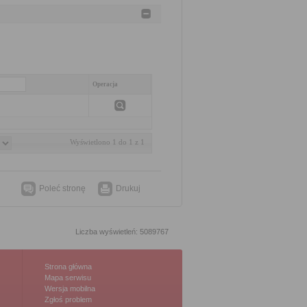
Operacja
Wyświetlono 1 do 1 z 1
Poleć stronę
Drukuj
Liczba wyświetleń: 5089767
Strona główna
Mapa serwisu
Wersja mobilna
Zgłoś problem