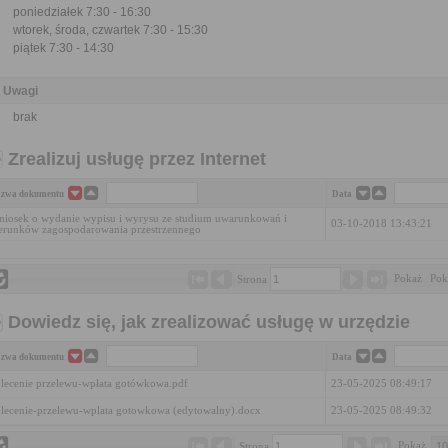
poniedziałek 7:30 - 16:30
wtorek, środa, czwartek 7:30 - 15:30
piątek 7:30 - 14:30
Uwagi
brak
Zrealizuj usługę przez Internet
zwa dokumentu
Data
iosek o wydanie wypisu i wyrysu ze studium uwarunkowań i
03-10-2018 13:43:21
erunków zagospodarowania przestrzennego
Pokaż 
Pok
Strona 
Dowiedz się, jak zrealizować usługę w urzędzie
zwa dokumentu
Data
lecenie przelewu-wpłata gotówkowa.pdf
23-05-2025 08:49:17
lecenie-przelewu-wplata gotowkowa (edytowalny).docx
23-05-2025 08:49:32
Pokaż 
Strona 