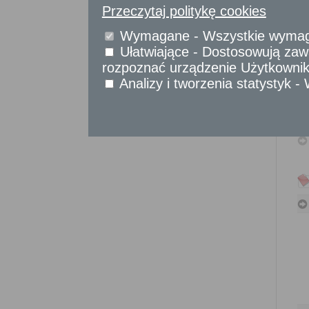
Sprawy komunikacyjne
Przeczytaj politykę cookies
Sprawy obywatelskie
Wymagane - Wszystkie wymagan
Udostępnianie informacji publicznej
Urząd Stanu Cywilnego
Ułatwiające - Dostosowują zawa
rozpoznać urządzenie Użytkownika
Usługi
dla przedsiębiorców
Analizy i tworzenia statystyk 
Usługi
dla instytucji,
urzędów