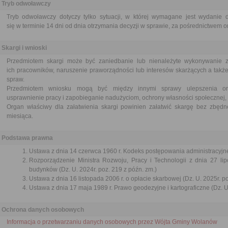
Tryb odwoławczy
Tryb odwoławczy dotyczy tylko sytuacji, w której wymagane jest wydanie d
się w terminie 14 dni od dnia otrzymania decyzji w sprawie, za pośrednictwem or
Skargi i wnioski
Przedmiotem skargi może być zaniedbanie lub nienależyte wykonywanie 
ich pracowników, naruszenie praworządności lub interesów skarżących a także
spraw.
Przedmiotem wniosku mogą być między innymi sprawy ulepszenia orga
usprawnienie pracy i zapobieganie nadużyciom, ochrony własności społecznej, 
Organ właściwy dla załatwienia skargi powinien załatwić skargę bez zbędne
miesiąca.
Podstawa prawna
Ustawa z dnia 14 czerwca 1960 r. Kodeks postępowania administracyjne
Rozporządzenie Ministra Rozwoju, Pracy i Technologii z dnia 27 lip
budynków (Dz. U. 2024r. poz. 219 z późn. zm.)
Ustawa z dnia 16 listopada 2006 r. o opłacie skarbowej (Dz. U. 2025r. p
Ustawa z dnia 17 maja 1989 r. Prawo geodezyjne i kartograficzne (Dz. U.
Ochrona danych osobowych
Informacja o przetwarzaniu danych osobowych przez Wójta Gminy Wolanów