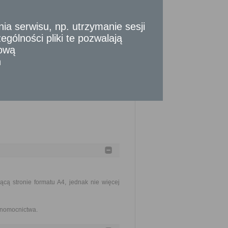
agospodarowania przestrzennego.
 serwisu, np. utrzymanie sesji
szczenia stosownej opłaty.
gólności pliki te pozwalają
tową
n
cą stronie formatu A4, jednak nie więcej
łnomocnictwa.