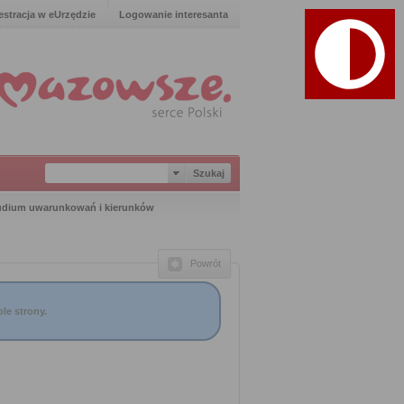
estracja w eUrzędzie
Logowanie interesanta
tudium uwarunkowań i kierunków
Powrót
le strony.