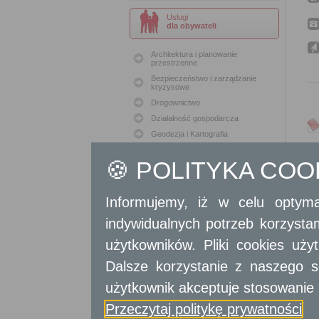
Usługi
dla obywateli
Architektura i planowanie
przestrzenne
Bezpieczeństwo i zarządzanie
kryzysowe
Drogownictwo
Działalność gospodarcza
Geodezja i Kartografia
Geodezja i Kataster
🍪 POLITYKA CO
Gospodarka nieruchomościami
Konserwacja zabytków
Ochrona Środowiska
Informujemy, iż w celu optyma
Oświata
indywidualnych potrzeb korzyst
Podatki i opłaty lokalne
użytkowników. Pliki cookies uż
Polityka lokalowa
Polityka społeczna
Dalsze korzystanie z naszego s
Skargi i wnioski
użytkownik akceptuje stosowanie 
Sport i Rekreacja
Przeczytaj politykę prywatności
Sprawy komunalne