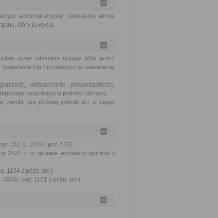
ecyzji administracyjnej. Odwołanie wnosi
ganu, który ją wydał.
zadań przez właściwe organy albo przez
 przewlekłe lub biurokratyczne załatwianie
nizacji, wzmacnianie praworządności,
lepszego zaspokajania potrzeb ludności.
j zwłoki, nie później jednak niż w ciągu
go (Dz. U. 2024r. poz. 572)
ca 2021 r. w sprawie ewidencji gruntów i
oz. 1154 z późn. zm.)
 2024r. poz. 1151 z późn. zm.)