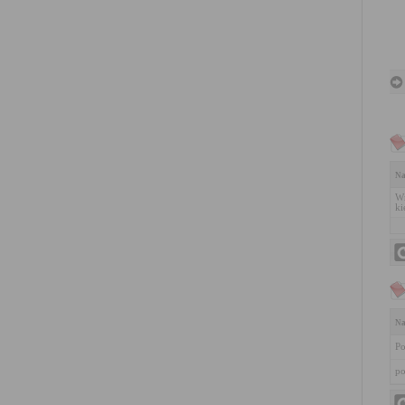
Na
Wn
ki
Na
Po
po