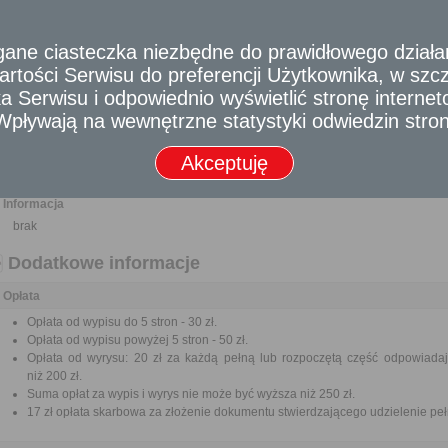
Wniosek o wydanie wypisu i wyrysu ze studium uwarunkowań i kierunków z
Dowód uiszczenia opłaty skarbowej.
e ciasteczka niezbędne do prawidłowego działania
Pełnomocnictwo w przypadku ustanowienia pełnomocnika wraz z dowodem ui
rtości Serwisu do preferencji Użytkownika, w szcze
Odbiorca usługi
 Serwisu i odpowiednio wyświetlić stronę interne
Obywatel, Przedsiębiorca, Instytucja
- Wpływają na wewnętrzne statystyki odwiedzin stro
Termin załatwienia sprawy
Akceptuję
Sprawa załatwiana jest niezwłocznie.
Informacja
brak
Dodatkowe informacje
Opłata
Opłata od wypisu do 5 stron - 30 zł.
Opłata od wypisu powyżej 5 stron - 50 zł.
Opłata od wyrysu: 20 zł za każdą pełną lub rozpoczętą część odpowiadają
niż 200 zł.
Suma opłat za wypis i wyrys nie może być wyższa niż 250 zł.
17 zł opłata skarbowa za złożenie dokumentu stwierdzającego udzielenie pe