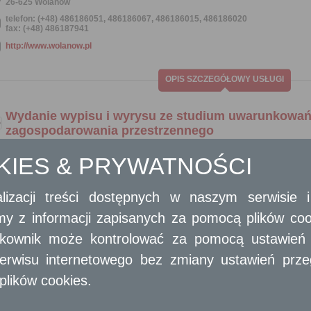
26-625 Wolanów
telefon: (+48) 486186051, 486186067, 486186015, 486186020
fax: (+48) 486187941
http://www.wolanow.pl
OPIS SZCZEGÓŁOWY USŁUGI
Wydanie wypisu i wyrysu ze studium uwarunkowań
zagospodarowania przestrzennego
Ogólny opis
OKIES & PRYWATNOŚCI
Wydanie wypisu i wyrysu ze studium uwarunkowań i kierunków zagospodarowa
lizacji treści dostępnych w naszym serwisie
Opis skrócony
Uzyskanie wypisu i wyrysu ze studium uwarunkowań i kierunków zag
amy z informacji zapisanych za pomocą plików co
stwierdzić, jakie ustalenia dla danego terenu (ieruchomości) zostały w 
ytkownik może kontrolować za pomocą ustawień sw
otrzymać wypisy i wyrysy ze studium uwarunkowań i kierunków zagospoda
30 ust. 1 ustawy z dnia 27 marca 2003 r. o planowaniu i zagospodarowaniu 
erwisu internetowego bez zmiany ustawień przegl
1073).
Możliwe jest uzyskanie wypisu i wyrysu zarówno z aktualnego, jak i archiwal
plików cookies.
Wymagane dokumenty