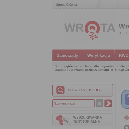
Strona Główna
Wr
e-usl
Samorządy
Weryfikacja
RWD
Strona główna
Usługi dla obywateli
Geode
zagospodarowania przestrzennego
Urząd Gm
WYSZUKAJ
USŁUGĘ
WYSZUKIWARKA
TERYTORIALNA