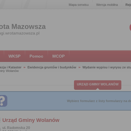
Mapa serwisu
Wersja mobilna
Rej
ota Mazowsza
ugi.wrotamazowsza.pl
WKSP
Pomoc
MCOP
zja i Kataster
Ewidencja gruntów i budynków
Wydanie wypisu i wyrysu ze s
iny Wolanów
URZĄD GMINY WOLANÓW
Wybierz formularz z listy formularzy na do
Urząd Gminy Wolanów
ul. Radomska 20