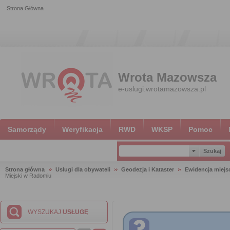
Strona Główna
Wrota Mazowsza
e-uslugi.wrotamazowsza.pl
Samorządy
Weryfikacja
RWD
WKSP
Pomoc
Strona główna
Usługi dla obywateli
Geodezja i Kataster
Ewidencja miejsc
Miejski w Radomiu
WYSZUKAJ
USŁUGĘ