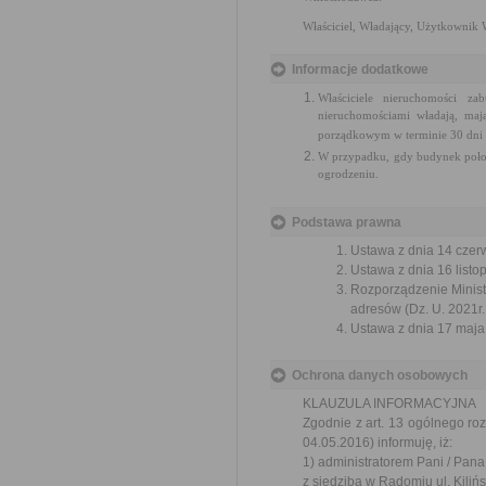
Właściciel, Władający, Użytkownik 
Informacje dodatkowe
Właściciele nieruchomości 
nieruchomościami władają, ma
porządkowym w terminie 30 dni o
W przypadku, gdy budynek położ
ogrodzeniu.
Podstawa prawna
Ustawa z dnia 14 czer
Ustawa z dnia 16 listop
Rozporządzenie Ministra
adresów (Dz. U. 2021r.
Ustawa z dnia 17 maja 
Ochrona danych osobowych
KLAUZULA INFORMACYJNA
Zgodnie z art. 13 ogólnego ro
04.05.2016) informuję, iż:
1) administratorem Pani / Pa
z siedzibą w Radomiu ul. Kiliń