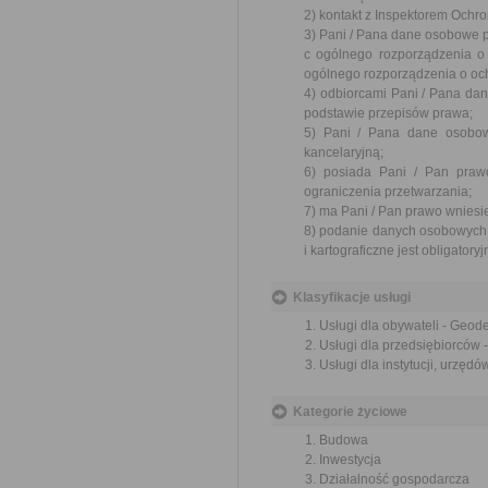
2) kontakt z Inspektorem Ochr
3) Pani / Pana dane osobowe pr
c ogólnego rozporządzenia o 
ogólnego rozporządzenia o och
4) odbiorcami Pani / Pana d
podstawie przepisów prawa;
5) Pani / Pana dane osobow
kancelaryjną;
6) posiada Pani / Pan praw
ograniczenia przetwarzania;
7) ma Pani / Pan prawo wniesi
8) podanie danych osobowych
i kartograficzne jest obligatoryj
Klasyfikacje usługi
Usługi dla obywateli - Geode
Usługi dla przedsiębiorców -
Usługi dla instytucji, urzęd
Kategorie życiowe
Budowa
Inwestycja
Działalność gospodarcza