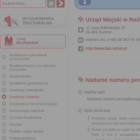
WYSZUKIWARKA
Urząd Miejski w Ra
TERYTORIALNA
ul. Jana Kilińskiego 30
26-600 Radom
Usługi
telefon: tel.: (+48) 48 362 04 1
dla obywateli
http://www.bip.radom.pl
Architektura i planowanie
przestrzenne
Bezpieczeństwo i zarządzanie
kryzysowe
Drogownictwo
Nadanie numeru po
Działalność gospodarcza
Geodezja i Kartografia
Ogólny opis
Geodezja i Kataster
Nadanie numeru porządkoweg
Gospodarka nieruchomościami
Opis skrócony
Konserwacja zabytków
Ochrona Środowiska
Prezydent miasta ustala numer
nieruchomości lub inne podmiot
Oświata
Numer porządkowy ustala się d
Podatki i opłaty lokalne
ludzi, w tym w szczególności
Polityka lokalowa