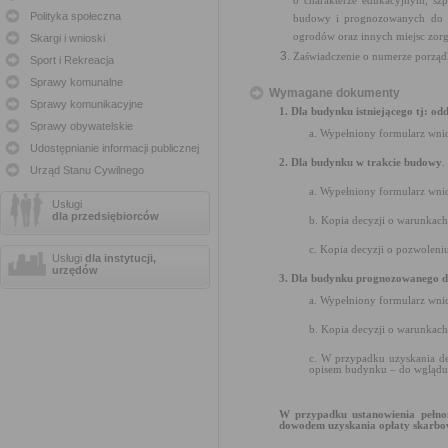
o charakterze edukacyjnym, szp
Polityka społeczna
budowy i prognozowanych do wyb
ogrodów oraz innych miejsc zor
Skargi i wnioski
Zaświadczenie o numerze porząd
Sport i Rekreacja
Sprawy komunalne
Wymagane dokumenty
Sprawy komunikacyjne
1. Dla budynku istniejącego tj: od
Sprawy obywatelskie
a. Wypełniony formularz wni
Udostępnianie informacji publicznej
2. Dla budynku w trakcie budowy
.
Urząd Stanu Cywilnego
a. Wypełniony formularz wni
Usługi
dla przedsiębiorców
b. Kopia decyzji o warunkac
c. Kopia decyzji o pozwolen
Usługi
dla instytucji,
urzędów
3. Dla budynku prognozowanego 
a. Wypełniony formularz wni
b. Kopia decyzji o warunkac
c. W przypadku uzyskania de
opisem budynku – do wglądu
W przypadku ustanowienia pełnom
dowodem uzyskania opłaty skarbo