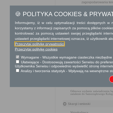
zagospodarowania ter
Dodatkowe informac
🍪 POLITYKA COOKIES & PRYWA
Opłata
Informujemy, iż w celu optymalizacji treści dostępnych w
Nadanie numeru porządkowego dl
korzystamy z informacji zapisanych za pomocą plików cookie
Opłata skarbowa jest pobierana
kontrolować za pomocą ustawień swojej przeglądarki inter
skarbowej
ustawień przeglądarki internetowej oznacza, iż użytkownik ak
Numer rachunku bankowego
Przeczytaj politykę prywatności
52 1240 3259 1111 0010 1340 654
Przeczytaj politykę cookies
Tryb odwoławczy
Wymagane - Wszystkie wymagane ciasteczka niezbędne do
Ułatwiające - Dostosowują zawartości Serwisu do preferen
Ustalenie numerów porządkowych
Użytkownika Serwisu i odpowiednio wyświetlić stronę interne
Analizy i tworzenia statystyk - Wpływają na wewnętrzne st
Przepisy dotyczące numeracji porz
§3 ustawy z dnia 30 sierpnia 200
uprzednim wezwaniu na piśmie właś
Wydawanie zaświadczeń:
Odmowa wydania zaświadczenia bądź
zażalenie do Samorządowego Kolegi
Skargi i wnioski
Wnioskodawca: