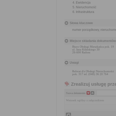
Ewidencja
Nieruchomość
Infrastruktura
Słowa kluczowe
numer porządkowy, nieruchom
Miejsce składania dokumentów
Biuro Obsługi Mieszkańca pok. 19
ul. Jana Kilińskiego 30
26-600 Radom
Uwagi
Referat d/s Obsługi Nieruchomości
pok. 317 tel. (048) 36 20 764
Zrealizuj usługę prz
Nazwa dokumentu
Wniosek ogólny z załącznikiem