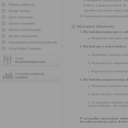
o charakterze edukacyjnym, szp
Polityka społeczna
budowy i prognozowanych do wyb
ogrodów oraz innych miejsc zor
Skargi i wnioski
Zaświadczenie o numerze porząd
Sport i Rekreacja
Sprawy komunalne
Wymagane dokumenty
Sprawy komunikacyjne
1. Dla budynku istniejącego tj: od
Sprawy obywatelskie
a. Wypełniony formularz wni
Udostępnianie informacji publicznej
2. Dla budynku w trakcie budowy
.
Urząd Stanu Cywilnego
a. Wypełniony formularz wni
Usługi
dla przedsiębiorców
b. Kopia decyzji o warunkac
c. Kopia decyzji o pozwolen
Usługi
dla instytucji,
urzędów
3. Dla budynku prognozowanego 
a. Wypełniony formularz wni
b. Kopia decyzji o warunkac
c. W przypadku uzyskania de
opisem budynku – do wglądu
W przypadku ustanowienia pełnom
dowodem uzyskania opłaty skarbo