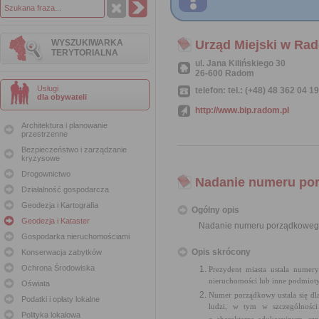
WYSZUKIWARKA
Urząd Miejski w Ra
TERYTORIALNA
ul. Jana Kilińskiego 30
26-600 Radom
Usługi
telefon: tel.: (+48) 48 362 04 1
dla obywateli
http://www.bip.radom.pl
Architektura i planowanie
przestrzenne
Bezpieczeństwo i zarządzanie
kryzysowe
Drogownictwo
Nadanie numeru po
Działalność gospodarcza
Geodezja i Kartografia
Ogólny opis
Geodezja i Kataster
Nadanie numeru porządkoweg
Gospodarka nieruchomościami
Opis skrócony
Konserwacja zabytków
Ochrona Środowiska
Prezydent miasta ustala numer
nieruchomości lub inne podmiot
Oświata
Numer porządkowy ustala się d
Podatki i opłaty lokalne
ludzi, w tym w szczególności
Polityka lokalowa