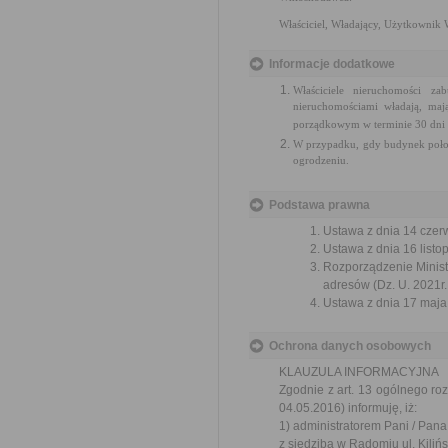
Właściciel, Władający, Użytkownik 
Informacje dodatkowe
Właściciele nieruchomości 
nieruchomościami władają, ma
porządkowym w terminie 30 dni o
W przypadku, gdy budynek położ
ogrodzeniu.
Podstawa prawna
Ustawa z dnia 14 czer
Ustawa z dnia 16 listop
Rozporządzenie Ministra
adresów (Dz. U. 2021r.
Ustawa z dnia 17 maja 
Ochrona danych osobowych
KLAUZULA INFORMACYJNA
Zgodnie z art. 13 ogólnego ro
04.05.2016) informuję, iż:
1) administratorem Pani / Pa
z siedzibą w Radomiu ul. Kiliń