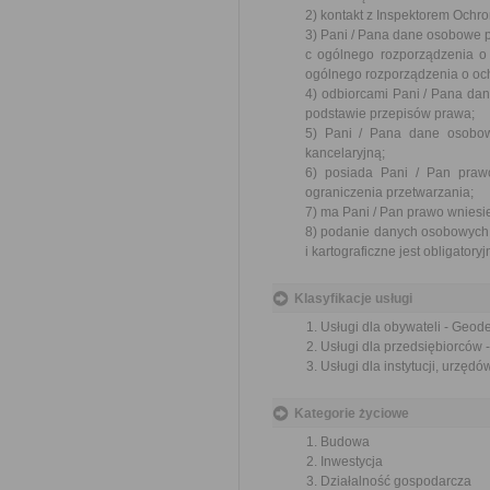
2) kontakt z Inspektorem Ochr
3) Pani / Pana dane osobowe pr
c ogólnego rozporządzenia o 
ogólnego rozporządzenia o och
4) odbiorcami Pani / Pana d
podstawie przepisów prawa;
5) Pani / Pana dane osobow
kancelaryjną;
6) posiada Pani / Pan praw
ograniczenia przetwarzania;
7) ma Pani / Pan prawo wniesi
8) podanie danych osobowych
i kartograficzne jest obligatoryj
Klasyfikacje usługi
Usługi dla obywateli - Geode
Usługi dla przedsiębiorców -
Usługi dla instytucji, urzęd
Kategorie życiowe
Budowa
Inwestycja
Działalność gospodarcza