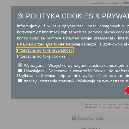
zagospodarowania ter
Dodatkowe informac
🍪 POLITYKA COOKIES & PRYWA
Opłata
Informujemy, iż w celu optymalizacji treści dostępnych w
Nadanie numeru porządkowego dl
korzystamy z informacji zapisanych za pomocą plików cookie
Opłata skarbowa jest pobierana
kontrolować za pomocą ustawień swojej przeglądarki inter
skarbowej
ustawień przeglądarki internetowej oznacza, iż użytkownik ak
Numer rachunku bankowego
Przeczytaj politykę prywatności
52 1240 3259 1111 0010 1340 654
Przeczytaj politykę cookies
Tryb odwoławczy
Wymagane - Wszystkie wymagane ciasteczka niezbędne do
Ułatwiające - Dostosowują zawartości Serwisu do preferen
Ustalenie numerów porządkowych
Użytkownika Serwisu i odpowiednio wyświetlić stronę interne
Analizy i tworzenia statystyk - Wpływają na wewnętrzne st
Przepisy dotyczące numeracji porz
§3 ustawy z dnia 30 sierpnia 200
uprzednim wezwaniu na piśmie właś
Wydawanie zaświadczeń:
Odmowa wydania zaświadczenia bądź
zażalenie do Samorządowego Kolegi
Skargi i wnioski
Wnioskodawca: