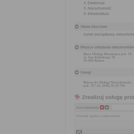
Ewidencja
Nieruchomość
Infrastruktura
Słowa kluczowe
numer porządkowy, nieruchom
Miejsce składania dokumentów
Biuro Obsługi Mieszkańca pok. 19
ul. Jana Kilińskiego 30
26-600 Radom
Uwagi
Referat d/s Obsługi Nieruchomości
pok. 317 tel. (048) 36 20 764
Zrealizuj usługę prz
Nazwa dokumentu
Wniosek ogólny z załącznikiem