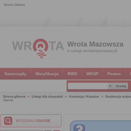
Strona Główna
Wrota Mazowsza
e-uslugi.wrotamazowsza.pl
Samorządy
Weryfikacja
RWD
WKSP
Pomoc
Strona główna
Usługi dla obywateli
Geodezja i Kataster
Ewidencja miejsc
Słupnie
WYSZUKAJ
USŁUGĘ