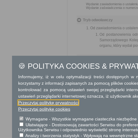
Wydanie zawiadomienia o ustalen
Wydanie zaświadczenia o numerz
Tryb odwoławczy
Od zawiadomienia o ustalen
Od postanowienia od
Samorządowego Kolegi
organu, który wydał po
Skargi i wnioski
🍪 POLITYKA COOKIES & PRYWA
Przedmiotem skargi może być zan
naruszenie praworządności lub int
Informujemy, iż w celu optymalizacji treści dostępnych w
Przedmiotem wniosku mogą być m
korzystamy z informacji zapisanych za pomocą plików cookie
zapobieganie nadużyciom, ochrony 
kontrolować za pomocą ustawień swojej przeglądarki inter
Organ właściwy dla załatwien
ustawień przeglądarki internetowej oznacza, iż użytkownik ak
miesiąca.
Przeczytaj politykę prywatności
Przeczytaj politykę cookies
Informacje dodatkowe
Wymagane - Wszystkie wymagane ciasteczka niezbędne do
Numer porządkowy ustala 
Ułatwiające - Dostosowują zawartości Serwisu do preferen
czasowego przebywania lud
Użytkownika Serwisu i odpowiednio wyświetlić stronę interne
prognozowanych do wybudo
Analizy i tworzenia statystyk - Wpływają na wewnętrzne st