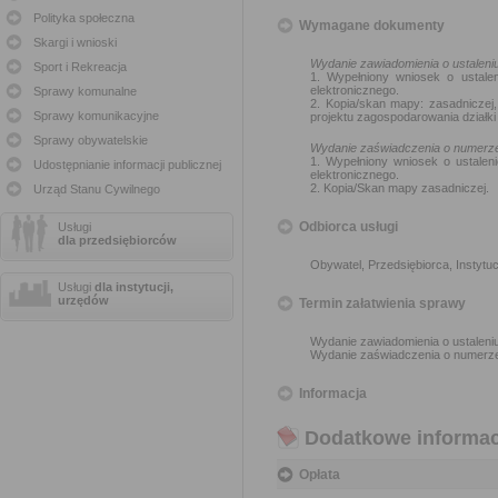
Polityka społeczna
Wymagane dokumenty
Skargi i wnioski
Wydanie zawiadomienia o ustalen
Sport i Rekreacja
1. Wypełniony wniosek o ustal
elektronicznego.
Sprawy komunalne
2. Kopia/skan mapy: zasadniczej, 
Sprawy komunikacyjne
projektu zagospodarowania działki 
Sprawy obywatelskie
Wydanie zaświadczenia o numerz
1. Wypełniony wniosek o ustale
Udostępnianie informacji publicznej
elektronicznego.
2. Kopia/Skan mapy zasadniczej.
Urząd Stanu Cywilnego
Odbiorca usługi
Usługi
dla przedsiębiorców
Obywatel, Przedsiębiorca, Instytuc
Usługi
dla instytucji,
urzędów
Termin załatwienia sprawy
Wydanie zawiadomienia o ustaleni
Wydanie zaświadczenia o numerze 
Informacja
Dodatkowe informac
Opłata