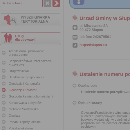
WYSZUKIWARKA
Urząd Gminy w Słup
TERYTORIALNA
ul. Miszewska 8A
09-472 Słupno
Usługi
telefon: 242679561
dla obywateli
https://slupno.eu
Architektura i planowanie
przestrzenne
Bezpieczeństwo i zarządzanie
kryzysowe
Drogownictwo
Ustalenie numeru p
Działalność gospodarcza
Geodezja i Kartografia
Ogólny opis
Geodezja i Kataster
Ustalenie numeru porządkowe
Gospodarka nieruchomościami
Opis skrócony
Konserwacja zabytków
Ochrona Środowiska
Obywatel/Przedsiębiorca/Instytu
Oświata
numerze porządkowym budynku.
budynku wydaje się, w zależnośc
Podatki i opłaty lokalne
podpisem lub w postaci elektro
osobistym.
Polityka lokalowa