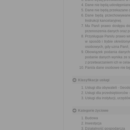
Dane nie będą udostępniane
Dane nie będą przekazane d
Dane będą przechowywane 
Instrukcji kancelaryjnej.
Ma Pan/i prawo dostępu do
przenoszenia danych oraz p
Przysługuje Pani/u prawo w
w sposób i trybie określo
osobowych, gdy uzna Pan/i,
Obowiązek podania danych 
podanie danych wynika ze s
z przetwarzaniem ich w cela
Pani/a dane osobowe nie bę
Klasyfikacje usługi
Usługi dla obywateli - Geode
Usługi dla przedsiębiorców -
Usługi dla instytucji, urzęd
Kategorie życiowe
Budowa
Inwestycja
Działalność gospodarcza