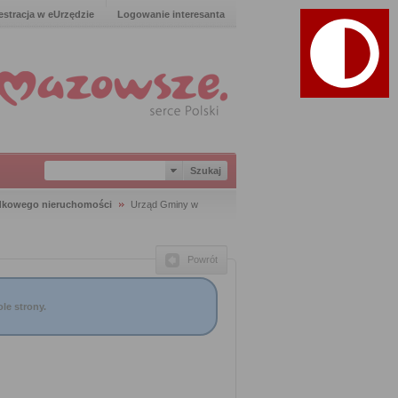
estracja w eUrzędzie
Logowanie interesanta
dkowego nieruchomości
Urząd Gminy w
Powrót
le strony.