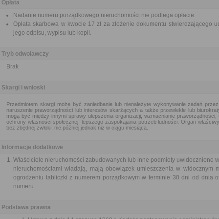
Opłata
Nadanie numeru porządkowego nieruchomości nie podlega opłacie.
Opłata skarbowa w kwocie 17 zł za złożenie dokumentu stwierdzającego ud
jego odpisu, wypisu lub kopii.
Tryb odwoławczy
Brak
Skargi i wnioski
Przedmiotem skargi może być zaniedbanie lub nienależyte wykonywanie zadań przez
naruszenie praworządności lub interesów skarżących a także przewlekłe lub biurokra
mogą być między innymi sprawy ulepszenia organizacji, wzmacnianie praworządności, 
ochrony własności społecznej, lepszego zaspokajania potrzeb ludności. Organ właściwy 
bez zbędnej zwłoki, nie później jednak niż w ciągu miesiąca.
Informacje dodatkowe
Właściciele nieruchomości zabudowanych lub inne podmioty uwidocznione w e
nieruchomościami władają, mają obowiązek umieszczenia w widocznym mi
ogrodzeniu tabliczki z numerem porządkowym w terminie 30 dni od dnia o
numeru.
Podstawa prawna