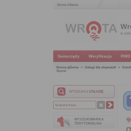
Strona Główna
Wr
e-usl
Samorządy
Weryfikacja
RWD
Strona główna
Usługi dla obywateli
Geode
Słupnie
WYSZUKAJ
USŁUGĘ
WYSZUKIWARKA
TERYTORIALNA