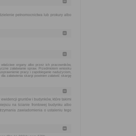
zielenie pełnomocnictwa lub prokury albo
 właściwe organy albo przez ich pracowników,
tyczne załatwianie spraw. Przedmiotem wniosku
usprawnienie pracy i zapobieganie nadużyciom,
dla załatwienia skargi powinien załatwić skargę
widencji gruntów i budynków, które takimi
ejscu na ścianie frontowej budynku albo
trzymania zawiadomienia o ustaleniu tego