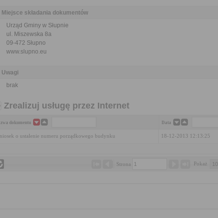
Miejsce składania dokumentów
Urząd Gminy w Słupnie
ul. Miszewska 8a
09-472 Słupno
www.slupno.eu
Uwagi
brak
Zrealizuj usługę przez Internet
zwa dokumentu
Data
iosek o ustalenie numeru porządkowego budynku
18-12-2013 12:13:25
Pokaż 
Strona 