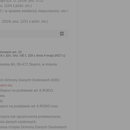
go (Dz. U. 2024r. poz. 572)
oz. 1154 z późn. zm.)
 r. w sprawie ewidencji miejscowości, ulic i
 2024r. poz. 1151 z późn. zm.)
tawie art. 13
 (Dz. Urz. UE L 119 z dnia 4 maja 2017 r.)
zewska 8A, 09-472 Słupno, w imieniu
orem Ochrony Danych Osobowych (IOD)
upno.eu
Słupno na podstawie art. 6 RODO.
awa.
ej.
pno na podstawie art. 6 RODO oraz
ięcia lub ograniczenia przetwarzania,
ania danych osobowych.
 Prezesa Urzędu Ochrony Danych Osobowych