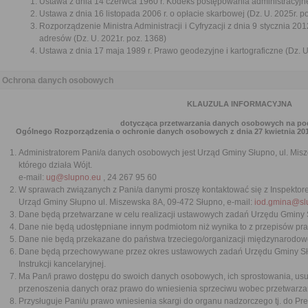
Ustawa z dnia 14 czerwca 1960 r. Kodeks postępowania administracyjne
Ustawa z dnia 16 listopada 2006 r. o opłacie skarbowej (Dz. U. 2025r. p
Rozporządzenie Ministra Administracji i Cyfryzacji z dnia 9 stycznia 2012
adresów (Dz. U. 2021r. poz. 1368)
Ustawa z dnia 17 maja 1989 r. Prawo geodezyjne i kartograficzne (Dz. U.
Ochrona danych osobowych
KLAUZULA INFORMACYJNA
dotycząca przetwarzania danych osobowych na pods
Ogólnego Rozporządzenia o ochronie danych osobowych z dnia 27 kwietnia 2016 r.
Administratorem Pani/a danych osobowych jest Urząd Gminy Słupno, ul. Mis
którego działa Wójt.
e-mail:
ug@slupno.eu
, 24 267 95 60
W sprawach związanych z Pani/a danymi proszę kontaktować się z Inspekt
Urząd Gminy Słupno ul. Miszewska 8A, 09-472 Słupno, e-mail:
iod.gmina@sl
Dane będą przetwarzane w celu realizacji ustawowych zadań Urzędu Gminy 
Dane nie będą udostępniane innym podmiotom niż wynika to z przepisów pr
Dane nie będą przekazane do państwa trzeciego/organizacji międzynarodow
Dane będą przechowywane przez okres ustawowych zadań Urzędu Gminy Słu
Instrukcji kancelaryjnej.
Ma Pan/i prawo dostępu do swoich danych osobowych, ich sprostowania, usun
przenoszenia danych oraz prawo do wniesienia sprzeciwu wobec przetwarz
Przysługuje Pani/u prawo wniesienia skargi do organu nadzorczego tj. do