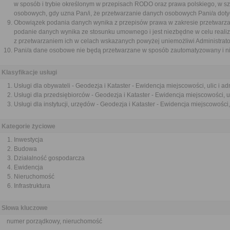
w sposób i trybie określonym w przepisach RODO oraz prawa polskiego, w s
osobowych, gdy uzna Pan/i, że przetwarzanie danych osobowych Pani/a dot
Obowiązek podania danych wynika z przepisów prawa w zakresie przetwarzani
podanie danych wynika ze stosunku umownego i jest niezbędne w celu reali
z przetwarzaniem ich w celach wskazanych powyżej uniemożliwi Administrato
Pani/a dane osobowe nie będą przetwarzane w sposób zautomatyzowany i ni
Klasyfikacje usługi
Usługi dla obywateli - Geodezja i Kataster - Ewidencja miejscowości, ulic i a
Usługi dla przedsiębiorców - Geodezja i Kataster - Ewidencja miejscowości, u
Usługi dla instytucji, urzędów - Geodezja i Kataster - Ewidencja miejscowości,
Kategorie życiowe
Inwestycja
Budowa
Działalność gospodarcza
Ewidencja
Nieruchomość
Infrastruktura
Słowa kluczowe
numer porządkowy, nieruchomość