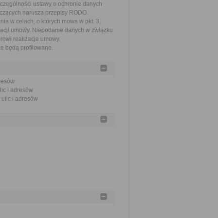
zczególności ustawy o ochronie danych
yczących narusza przepisy RODO.
a w celach, o których mowa w pkt. 3,
zacji umowy. Niepodanie danych w związku
rowi realizacje umowy.
e będą profilowane.
dresów
lic i adresów
 ulic i adresów