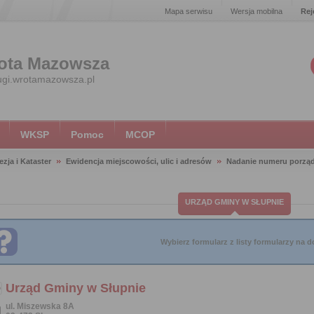
Mapa serwisu
Wersja mobilna
Rej
ota Mazowsza
ugi.wrotamazowsza.pl
WKSP
Pomoc
MCOP
zja i Kataster
Ewidencja miejscowości, ulic i adresów
Nadanie numeru porzą
URZĄD GMINY W SŁUPNIE
Wybierz formularz z listy formularzy na do
Urząd Gminy w Słupnie
ul. Miszewska 8A