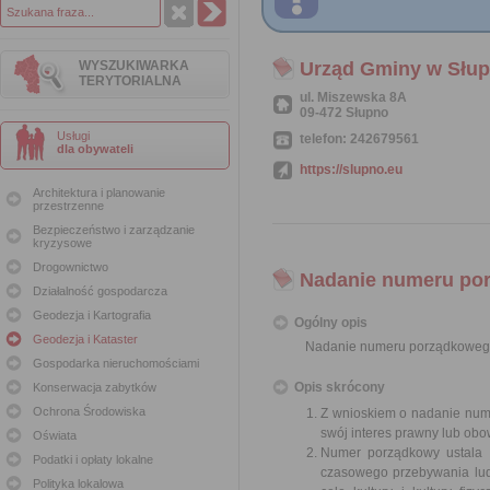
WYSZUKIWARKA
Urząd Gminy w Słup
TERYTORIALNA
ul. Miszewska 8A
09-472 Słupno
Usługi
telefon: 242679561
dla obywateli
https://slupno.eu
Architektura i planowanie
przestrzenne
Bezpieczeństwo i zarządzanie
kryzysowe
Drogownictwo
Nadanie numeru po
Działalność gospodarcza
Geodezja i Kartografia
Ogólny opis
Geodezja i Kataster
Nadanie numeru porządkoweg
Gospodarka nieruchomościami
Opis skrócony
Konserwacja zabytków
Ochrona Środowiska
Z wnioskiem o nadanie nume
swój interes prawny lub ob
Oświata
Numer porządkowy ustala 
Podatki i opłaty lokalne
czasowego przebywania lud
Polityka lokalowa