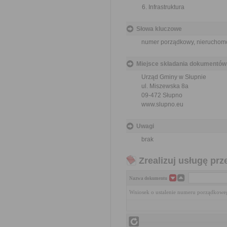
Infrastruktura
Słowa kluczowe
numer porządkowy, nieruchom
Miejsce składania dokumentów
Urząd Gminy w Słupnie
ul. Miszewska 8a
09-472 Słupno
www.slupno.eu
Uwagi
brak
Zrealizuj usługę prz
Nazwa dokumentu
Wniosek o ustalenie numeru porządkow