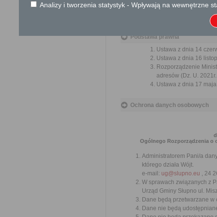
Analizy i tworzenia statystyk - Wpływają na wewnętrzne st
ogrodzeniu tabliczki z nu
numeru.
Podstawa prawna
Ustawa z dnia 14 czer
Ustawa z dnia 16 listop
Rozporządzenie Ministra
adresów (Dz. U. 2021r.
Ustawa z dnia 17 maja 
Ochrona danych osobowych
d
Ogólnego Rozporządzenia o och
Administratorem Pani/a dan
którego działa Wójt.
e-mail:
ug@slupno.eu
, 24 2
W sprawach związanych z P
Urząd Gminy Słupno ul. Mis
Dane będą przetwarzane w c
Dane nie będą udostępniane