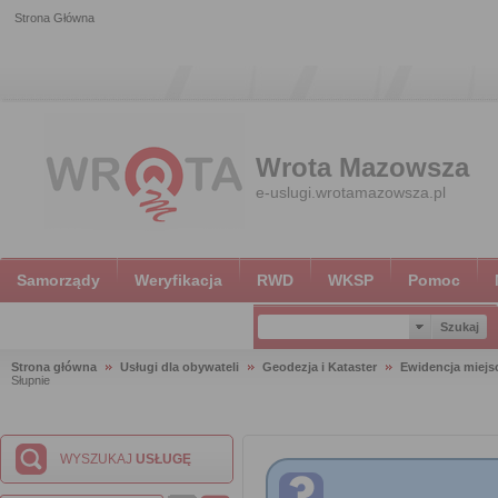
Strona Główna
Wrota Mazowsza
e-uslugi.wrotamazowsza.pl
Samorządy
Weryfikacja
RWD
WKSP
Pomoc
Strona główna
Usługi dla obywateli
Geodezja i Kataster
Ewidencja miejsc
Słupnie
WYSZUKAJ
USŁUGĘ