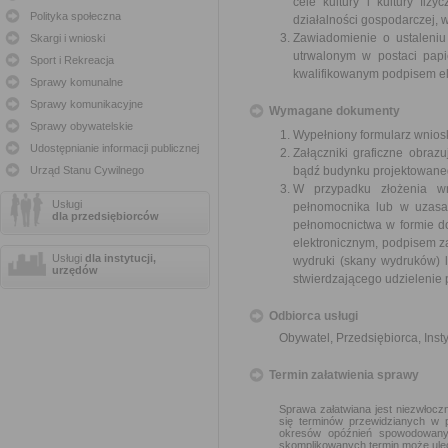
cele kultury i kultury fiz
Polityka społeczna
działalności gospodarczej,
Zawiadomienie o ustaleni
Skargi i wnioski
utrwalonym w postaci papi
Sport i Rekreacja
kwalifikowanym podpisem e
Sprawy komunalne
Sprawy komunikacyjne
Wymagane dokumenty
Sprawy obywatelskie
Wypełniony formularz wnios
Udostępnianie informacji publicznej
Załączniki graficzne obra
Urząd Stanu Cywilnego
bądź budynku projektowane
W przypadku złożenia w
Usługi
pełnomocnika lub w uzasa
dla przedsiębiorców
pełnomocnictwa w formie d
elektronicznym, podpisem z
Usługi
dla instytucji,
wydruki (skany wydruków) 
urzędów
stwierdzającego udzielenie
Odbiorca usługi
Obywatel, Przedsiębiorca, Insty
Termin załatwienia sprawy
Sprawa załatwiana jest niezwłoczn
się terminów przewidzianych w 
okresów opóźnień spowodowanyc
skomplikowanych termin może ulec