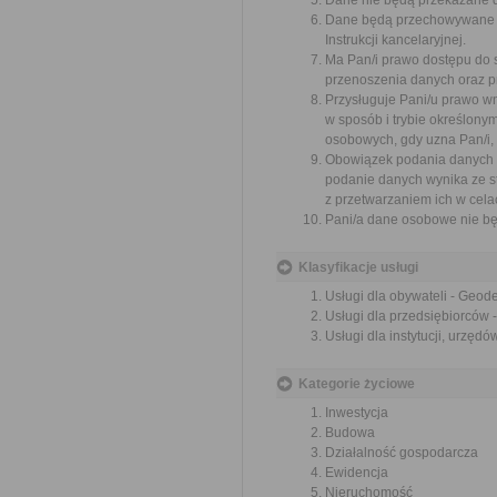
Dane nie będą przekazane d
Dane będą przechowywane p
Instrukcji kancelaryjnej.
Ma Pan/i prawo dostępu do 
przenoszenia danych oraz p
Przysługuje Pani/u prawo w
w sposób i trybie określon
osobowych, gdy uzna Pan/i,
Obowiązek podania danych w
podanie danych wynika ze s
z przetwarzaniem ich w cela
Pani/a dane osobowe nie bę
Klasyfikacje usługi
Usługi dla obywateli - Geode
Usługi dla przedsiębiorców -
Usługi dla instytucji, urzęd
Kategorie życiowe
Inwestycja
Budowa
Działalność gospodarcza
Ewidencja
Nieruchomość