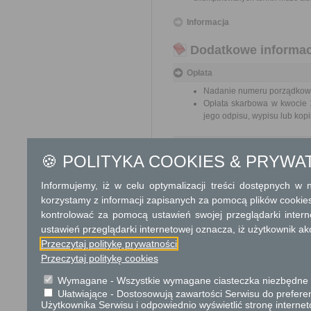
Informacja
Dodatkowe informac
Opłata
Nadanie numeru porządkowe
Opłata skarbowa w kwocie 1
jego odpisu, wypisu lub kopii
Tryb odwoławczy
🍪 POLITYKA COOKIES & PRYWA
Brak
Informujemy, iż w celu optymalizacji treści dostępnych w
Skargi i wnioski
korzystamy z informacji zapisanych za pomocą plików cookie
kontrolować za pomocą ustawień swojej przeglądarki inter
Przedmiotem skargi może być zan
naruszenie praworządności lub in
ustawień przeglądarki internetowej oznacza, iż użytkownik ak
mogą być między innymi sprawy ul
ochrony własności społecznej, lep
Przeczytaj politykę prywatności
bez zbędnej zwłoki, nie później je
Przeczytaj politykę cookies
Informacje dodatkowe
Wymagane - Wszystkie wymagane ciasteczka niezbędne do
Ułatwiające - Dostosowują zawartości Serwisu do preferen
Właściciele nieruchomości 
Użytkownika Serwisu i odpowiednio wyświetlić stronę interne
nieruchomościami władają,