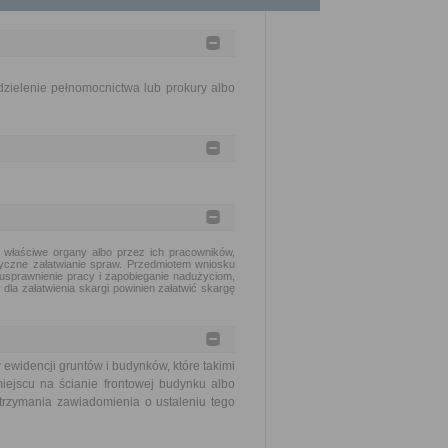
zielenie pełnomocnictwa lub prokury albo
 właściwe organy albo przez ich pracowników,
tyczne załatwianie spraw. Przedmiotem wniosku
usprawnienie pracy i zapobieganie nadużyciom,
dla załatwienia skargi powinien załatwić skargę
widencji gruntów i budynków, które takimi
ejscu na ścianie frontowej budynku albo
trzymania zawiadomienia o ustaleniu tego