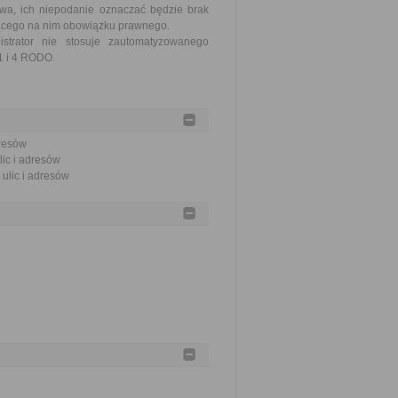
wa, ich niepodanie oznaczać będzie brak
żącego na nim obowiązku prawnego.
strator nie stosuje zautomatyzowanego
 1 i 4 RODO.
dresów
lic i adresów
 ulic i adresów