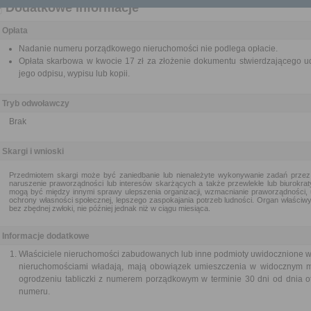
Dodatkowe informacje
Opłata
Nadanie numeru porządkowego nieruchomości nie podlega opłacie.
Opłata skarbowa w kwocie 17 zł za złożenie dokumentu stwierdzającego ud
jego odpisu, wypisu lub kopii.
Tryb odwoławczy
Brak
Skargi i wnioski
Przedmiotem skargi może być zaniedbanie lub nienależyte wykonywanie zadań przez
naruszenie praworządności lub interesów skarżących a także przewlekłe lub biurokra
mogą być między innymi sprawy ulepszenia organizacji, wzmacnianie praworządności, 
ochrony własności społecznej, lepszego zaspokajania potrzeb ludności. Organ właściwy 
bez zbędnej zwłoki, nie później jednak niż w ciągu miesiąca.
Informacje dodatkowe
Właściciele nieruchomości zabudowanych lub inne podmioty uwidocznione w e
nieruchomościami władają, mają obowiązek umieszczenia w widocznym mi
ogrodzeniu tabliczki z numerem porządkowym w terminie 30 dni od dnia o
numeru.