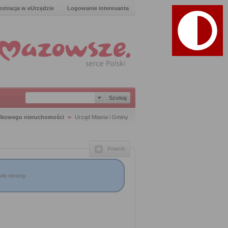
estracja w eUrzędzie
Logowanie interesanta
dkowego nieruchomości
Urząd Miasta i Gminy
Powrót
le strony.