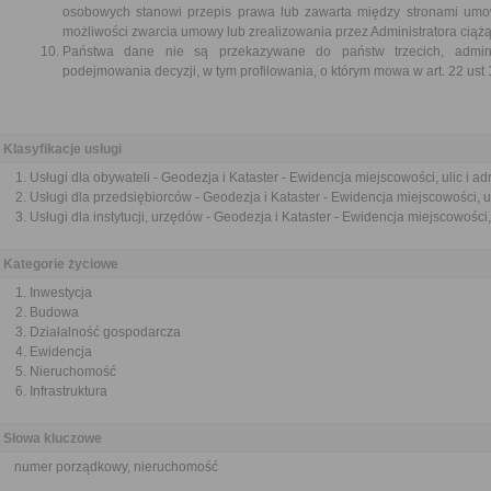
osobowych stanowi przepis prawa lub zawarta między stronami umo
możliwości zwarcia umowy lub zrealizowania przez Administratora cią
Państwa dane nie są przekazywane do państw trzecich, admini
podejmowania decyzji, w tym profilowania, o którym mowa w art. 22 ust
Klasyfikacje usługi
Usługi dla obywateli - Geodezja i Kataster - Ewidencja miejscowości, ulic i a
Usługi dla przedsiębiorców - Geodezja i Kataster - Ewidencja miejscowości, u
Usługi dla instytucji, urzędów - Geodezja i Kataster - Ewidencja miejscowości,
Kategorie życiowe
Inwestycja
Budowa
Działalność gospodarcza
Ewidencja
Nieruchomość
Infrastruktura
Słowa kluczowe
numer porządkowy, nieruchomość