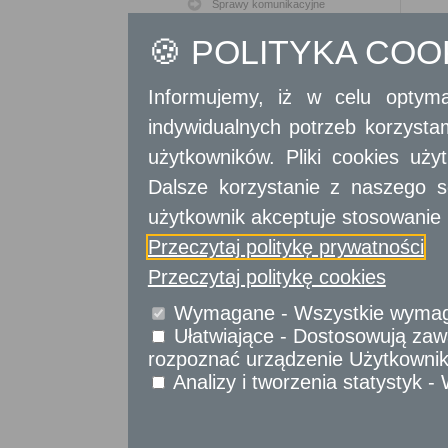
Sprawy komunikacyjne
Sprawy obywatelskie
🍪 POLITYKA CO
Udostępnianie informacji publicznej
Urząd Stanu Cywilnego
Informujemy, iż w celu optyma
Usługi
dla przedsiębiorców
indywidualnych potrzeb korzyst
użytkowników. Pliki cookies uż
Usługi
dla instytucji,
urzędów
Dalsze korzystanie z naszego s
użytkownik akceptuje stosowanie 
Przeczytaj politykę prywatności
Przeczytaj politykę cookies
Wymagane - Wszystkie wymagan
Ułatwiające - Dostosowują zawa
rozpoznać urządzenie Użytkownika
Analizy i tworzenia statystyk 