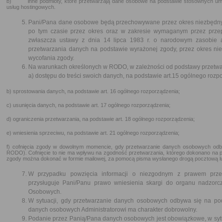
b) inne podmioty, które przetwarzają dane osobowe na podstawie stosownych umów
usług hostingowych.
Pani/Pana dane osobowe będą przechowywane przez okres niezbędny do
po tym czasie przez okres oraz w zakresie wymaganym przez prze
zwłaszcza ustawy z dnia 14 lipca 1983 r. o narodowym zasobie 
przetwarzania danych na podstawie wyrażonej zgody, przez okres nie
wycofania zgody.
Na warunkach określonych w RODO, w zależności od podstawy przetwar
a) dostępu do treści swoich danych, na podstawie art.15 ogólnego rozp
b) sprostowania danych, na podstawie art. 16 ogólnego rozporządzenia;
c) usunięcia danych, na podstawie art. 17 ogólnego rozporządzenia;
d) ograniczenia przetwarzania, na podstawie art. 18 ogólnego rozporządzenia;
e) wniesienia sprzeciwu, na podstawie art. 21 ogólnego rozporządzenia;
f) cofnięcia zgody w dowolnym momencie, gdy przetwarzanie danych osobowych odbywa
RODO). Cofnięcie to nie ma wpływu na zgodność przetwarzania, którego dokonano na po
zgody można dokonać w formie mailowej, za pomocą pisma wysłanego drogą pocztową l
W przypadku powzięcia informacji o niezgodnym z prawem prze
przysługuje Pani/Panu prawo wniesienia skargi do organu nadzo
Osobowych.
W sytuacji, gdy przetwarzanie danych osobowych odbywa się na po
danych osobowych Administratorowi ma charakter dobrowolny.
Podanie przez Panią/Pana danych osobowych jest obowiązkowe, w sytu