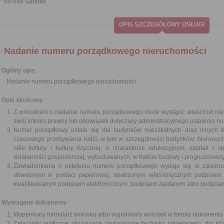
09-540 Sanniki
OPIS SZCZEGÓŁOWY USŁUGI
Nadanie numeru porządkowego nieruchomości
Ogólny opis
Nadanie numeru porządkowego nieruchomości
Opis skrócony
Z wnioskiem o nadanie numeru porządkowego może wystąpić właściciel nier
swój interes prawny lub obowiązek dotyczący administracyjnego ustalenia 
Numer porządkowy ustala się dla budynków mieszkalnych oraz innych 
czasowego przebywania ludzi, w tym w szczególności budynków: biurowyc
cele kultury i kultury fizycznej, o charakterze edukacyjnym, szpitali i
działalności gospodarczej, wybudowanych, w trakcie budowy i prognozowa
Zawiadomienie o ustaleniu numeru porządkowego wydaje się, w zależno
utrwalonym w postaci papierowej, opatrzonym własnoręcznym podpisem l
kwalifikowanym podpisem elektronicznym, podpisem zaufanym albo podpise
Wymagane dokumenty
Wypełniony formularz wniosku albo wypełniony wniosek w formie dokumentu 
Załączniki graficzne obrazujące usytuowanie budynku istniejącego, dla 