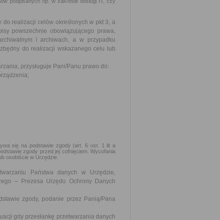
 podpisanych np. w zakresie obsługi IT, czy
 realizacji celów określonych w pkt 3, a
pisy powszechnie obowiązującego prawa,
archiwalnym i archiwach, a w przypadku
zbędny do realizacji wskazanego celu lub
zania, przysługuje Pani/Panu prawo do:
orządzenia;
 się na podstawie zgody (art. 6 ust. 1 lit a
dstawie zgody przed jej cofnięciem. Wycofania
ub osobiście w Urzędzie.
twarzaniu Państwa danych w Urzędzie,
rczego – Prezesa Urzędu Ochrony Danych
dstawie zgody, podanie przez Panią/Pana
acji gdy przesłankę przetwarzania danych