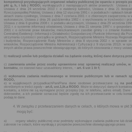
kompetencji przysługujących organowi władzy publicznej (w oparciu o przepis p
pkt g, h, i lub j RODO;
wynikających z następujących aktów prawnych: Ustawa z 
Ustawa z dnia 24 września 2010 r. o ewidencji ludności, Ustawa z dnia 21 listo
Rzeczypospolitej Polskiej, Ustawa z dnia 12 stycznia 1991 r. o podatkach i opłatach loka
aktach stanu cywilnego, Ustawa z dnia 7 czerwca 2001 r. o zbiorowym zaopatrzeniu w 
wykonawcze, Ustawa z dnia 26 października 1982 r. o wychowaniu w trzeźwości i prze
Ustawa z dnia 6 grudnia 2008 r. o podatku akcyzowym, Ustawa z dnia 29 września 1994
2011 r. o systemie informacji oświatowej, Ustawa z dnia 21 sierpnia 1997 r. o gospoda
2001 r. o ochronie praw lokatorów, mieszkaniowym zasobie gminy i o zmianie Kodeks
Centralnej Ewidencji i Informacji o Działalności Gospodarczej i Punkcie Informacji dla Pr
utrzymaniu czystości i porządku w gminach, Rozporządzenie Ministra Rozwoju Regional
i budynków, Rozporządzenie Rady Ministrów z dnia 8 stycznia 2002 r. w sprawie org
wniosków, Rozporządzenie Ministra Administracji i Cyfryzacji z 9 stycznia 2012r. w spr
innych aktów prawa powszechnie obowiązującego, do których stosowania z mocy ustawy 
b)
realizacji umów lub podjęcia działań na żądanie osoby, której dane dotyczą prz
c)
zawierania umów przez osoby uprawnione oraz sprawnej realizacji umów, 
kontaktu
, co stanowi nasz uzasadniony interes, –
art. 6 ust 1 lit f;
d)
wykonania zadania realizowanego w interesie publicznym lub w ramach sp
RODO,
e) w wyjątkowych przypadkachPani/Pana dane osobowe przetwarzane są
na pod
określonym w treści zgody
- art.6, ust.1,lit.a RODO
. Może to dotyczyć danych kontakto
kontaktu, a które nie są wymagane przez przepisy (np. nr telefonu, adres email). Dan
dobrowolne, a ich podanie oznaczać będzie zgodę na ich przetwarzanie w celu konta
podają te dane.
W związku z przetwarzaniem danych w celach, o których mowa w pkt
mogą być:
a) organy władzy publicznej oraz podmioty wykonujące zadania publiczne lub działa
zakresie i w celach, które wynikają z przepisów powszechnie obowiązującego prawa