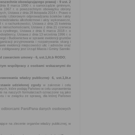
owszechnie obowiązującego prawa) - 9 ust. 2
dnia 8 marca 1990 r. o samorządzie gminnym,
pada 1967 r. o powszechnym obowiązku obrony
lnych, Ustawa z dnia 28 listopada 2014 r. Prawo o
wodę i zbiorowym odprowadzaniu ścieków i akty
ciwdziałaniu alkoholizmowi i akty wykonawcze,
 r. o rachunkowości, Ustawa z dnia 15 kwietnia
rce nieruchomościami, Ustawa z dnia 21 czerwca
u cywilnego, Ustawa z dnia 6 marca 2018 r. o
zedsiębiorcy, Ustawa z dnia 13 września 1996 r. o
nego i Budownictwa w sprawie ewidencji gruntów
anizacji przyjmowania i rozpatrywania skarg i
awie ewidencji miejscowości ulic i adresów oraz
zobligowany jest Urząd Miasta i Gminy Sanniki
ed zawarciem umowy - 6, ust.1,lit.b RODO
;
w tym współpracy z osobami wskazanymi do
rawowania władzy publicznej-
6, ust.1,lit.e
stawie udzielonej zgody
w zakresie i celu
wych, które podają Państwo w celu usprawnienia
e te na naszych formularzach oznaczone są jako
ktu i w związku ze sprawą, dla której Państwo
 3 odbiorcami Pani/Pana danych osobowych
jące na zlecenie organów władzy publicznej, w