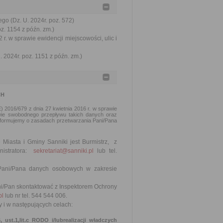
go (Dz. U. 2024r. poz. 572)
oz. 1154 z późn. zm.)
 r. w sprawie ewidencji miejscowości, ulic i
 2024r. poz. 1151 z późn. zm.)
CH
2016/679 z dnia 27 kwietnia 2016 r. w sprawie
ie swobodnego przepływu takich danych oraz
nformujemy o zasadach przetwarzania Pani/Pana
Miasta i Gminy Sanniki jest Burmistrz, z
nistratora:
sekretariat@sanniki.pl
lub tel.
 Pani/Pana danych osobowych w zakresie
ni/Pan skontaktować z Inspektorem Ochrony
pl
lub nr tel. 544 544 006.
i w następujących celach:
ust.1,lit.c RODO i/lubrealizacji władczych