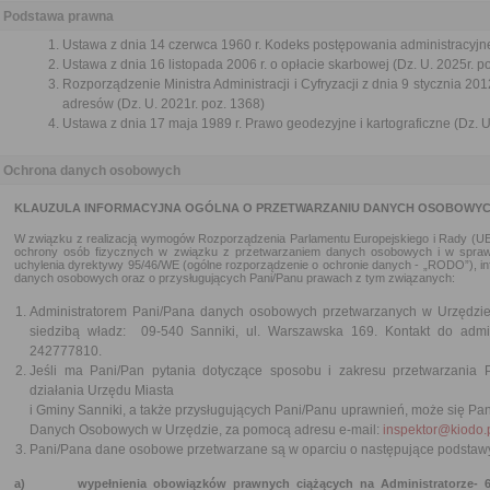
Podstawa prawna
Ustawa z dnia 14 czerwca 1960 r. Kodeks postępowania administracyjne
Ustawa z dnia 16 listopada 2006 r. o opłacie skarbowej (Dz. U. 2025r. p
Rozporządzenie Ministra Administracji i Cyfryzacji z dnia 9 stycznia 2012
adresów (Dz. U. 2021r. poz. 1368)
Ustawa z dnia 17 maja 1989 r. Prawo geodezyjne i kartograficzne (Dz. U.
Ochrona danych osobowych
KLAUZULA INFORMACYJNA OGÓLNA O PRZETWARZANIU DANYCH OSOBOWY
W związku z realizacją wymogów Rozporządzenia Parlamentu Europejskiego i Rady (UE) 
ochrony osób fizycznych w związku z przetwarzaniem danych osobowych i w spraw
uchylenia dyrektywy 95/46/WE (ogólne rozporządzenie o ochronie danych - „RODO”), i
danych osobowych oraz o przysługujących Pani/Panu prawach z tym związanych:
Administratorem Pani/Pana danych osobowych przetwarzanych w Urzędzie 
siedzibą władz: 09-540 Sanniki, ul. Warszawska 169. Kontakt do admi
242777810.
Jeśli ma Pani/Pan pytania dotyczące sposobu i zakresu przetwarzania
działania Urzędu Miasta
i Gminy Sanniki, a także przysługujących Pani/Panu uprawnień, może się Pa
Danych Osobowych w Urzędzie, za pomocą adresu e-mail:
inspektor@kiodo.
Pani/Pana dane osobowe przetwarzane są w oparciu o następujące podstawy 
a)
wypełnienia obowiązków prawnych ciążących na Administratorze- 6, 