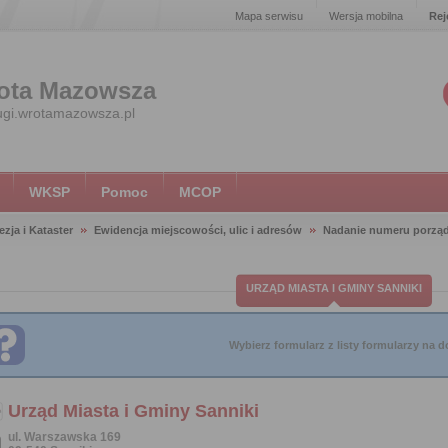
Mapa serwisu
Wersja mobilna
Rej
ota Mazowsza
ugi.wrotamazowsza.pl
WKSP
Pomoc
MCOP
zja i Kataster
Ewidencja miejscowości, ulic i adresów
Nadanie numeru porzą
URZĄD MIASTA I GMINY SANNIKI
Wybierz formularz z listy formularzy na do
Urząd Miasta i Gminy Sanniki
ul. Warszawska 169