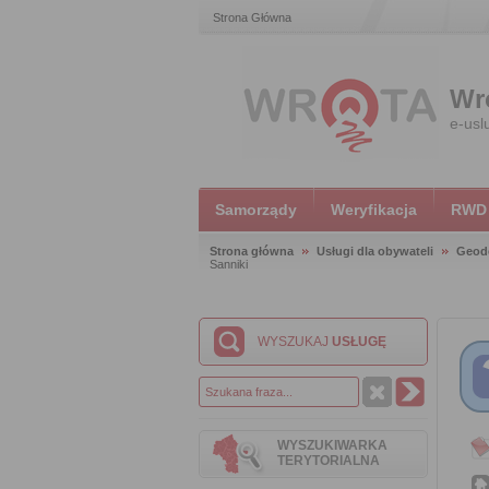
Strona Główna
Wr
e-usl
Samorządy
Weryfikacja
RWD
Strona główna
Usługi dla obywateli
Geode
Sanniki
WYSZUKAJ
USŁUGĘ
WYSZUKIWARKA
TERYTORIALNA