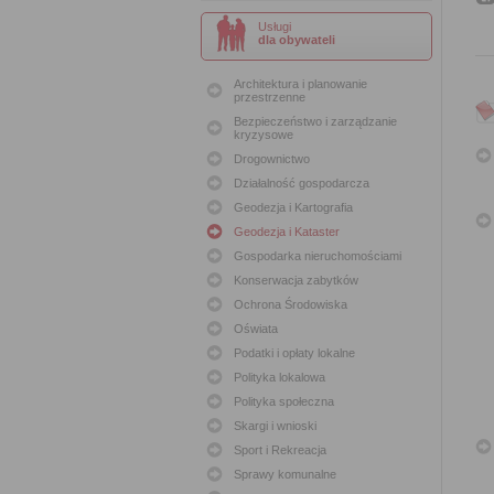
Usługi
dla obywateli
Architektura i planowanie
przestrzenne
Bezpieczeństwo i zarządzanie
kryzysowe
Drogownictwo
Działalność gospodarcza
Geodezja i Kartografia
Geodezja i Kataster
Gospodarka nieruchomościami
Konserwacja zabytków
Ochrona Środowiska
Oświata
Podatki i opłaty lokalne
Polityka lokalowa
Polityka społeczna
Skargi i wnioski
Sport i Rekreacja
Sprawy komunalne