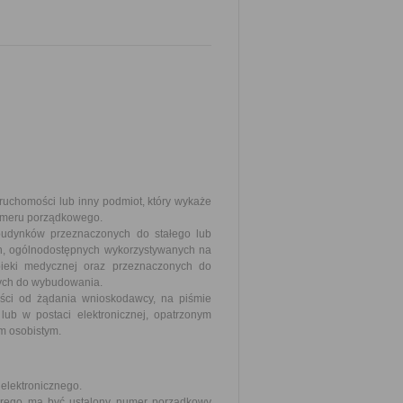
uchomości lub inny podmiot, który wykaże
numeru porządkowego.
budynków przeznaczonych do stałego lub
h, ogólnodostępnych wykorzystywanych na
 opieki medycznej oraz przeznaczonych do
nych do wybudowania.
ści od żądania wnioskodawcy, na piśmie
ub w postaci elektronicznej, opatrzonym
m osobistym.
elektronicznego.
którego ma być ustalony numer porządkowy