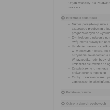
Organ właściwy dla załatwien
miesiąca.
Informacje dodatkowe
Numer porządkowy ustala 
czasowego przebywania lud
prognozowanych do wybudo
Z wnioskiem o ustalenie nu
swój interes prawny lub ob
Ustalenie numeru porządko
w widocznym miejscu, na ś
otrzymania zawiadomienia o
W przypadku, gdy budynek
umieszcza się również na o
Zaświadczenie o numerze 
poświadczeniu tego faktu.
Osoby zainteresowane p
zamieszczenie takiej inform
Podstawa prawna
Ochrona danych osobowych