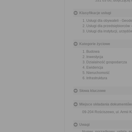
531 03 00, dotyczące
Klasyfikacje usługi
Usługi dla obywateli - Geode
Usługi dla przedsiębiorców -
Usługi dla instytucji, urzęd
Kategorie życiowe
Budowa
Inwestycja
Działalność gospodarcza
Ewidencja
Nieruchomość
Infrastruktura
Słowa kluczowe
Miejsce składania dokumentów
09-204 Rościszewo, ul. Armii Kr
Uwagi
Numer porządkowy ustala si