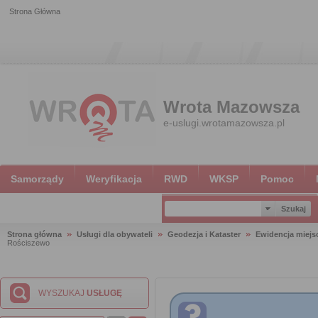
Strona Główna
Wrota Mazowsza
e-uslugi.wrotamazowsza.pl
Samorządy
Weryfikacja
RWD
WKSP
Pomoc
Strona główna
Usługi dla obywateli
Geodezja i Kataster
Ewidencja miejsc
Rościszewo
WYSZUKAJ
USŁUGĘ