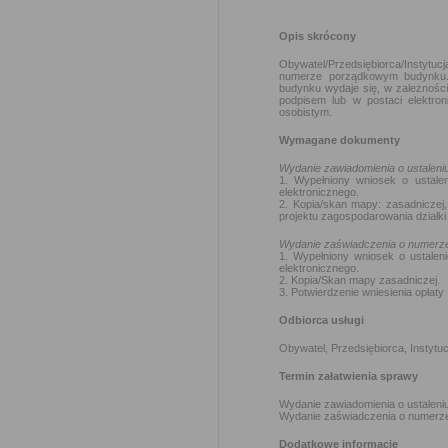
Opis skrócony
Obywatel/Przedsiębiorca/Instytu
numerze porządkowym budynku.
budynku wydaje się, w zależnośc
podpisem lub w postaci elektro
osobistym.
Wymagane dokumenty
Wydanie zawiadomienia o ustalen
1. Wypełniony wniosek o ustal
elektronicznego.
2. Kopia/skan mapy: zasadniczej, 
projektu zagospodarowania działki 
Wydanie zaświadczenia o numerz
1. Wypełniony wniosek o ustale
elektronicznego.
2. Kopia/Skan mapy zasadniczej.
3. Potwierdzenie wniesienia opłaty
Odbiorca usługi
Obywatel, Przedsiębiorca, Instytuc
Termin załatwienia sprawy
Wydanie zawiadomienia o ustaleni
Wydanie zaświadczenia o numerze 
Dodatkowe informacje