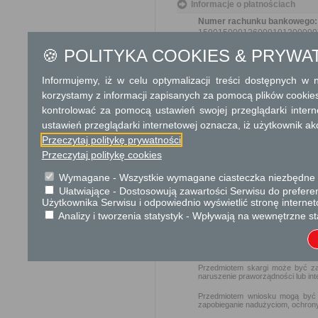
Informacje o płatnościach
Numer rachunku bankowego:
159015000126000101200000
Nazwa odbiorcy rachunku ba
🍪 POLITYKA COOKIES & PRYWA
Urząd Gminy w Rościszewie
Kwota:
17,00 zł
Informujemy, iż w celu optymalizacji treści dostępnych w
Tytuł wpłaty:
korzystamy z informacji zapisanych za pomocą plików cookie
Opłata za wydanie zaświadcz
kontrolować za pomocą ustawień swojej przeglądarki inter
Opis kwoty:
Opłata za wydanie zaświoadc
ustawień przeglądarki internetowej oznacza, iż użytkownik ak
Przeczytaj politykę prywatności
Tryb odwoławczy
Przeczytaj politykę cookies
Od zawiadomienia o ustalen
Wymagane - Wszystkie wymagane ciasteczka niezbędne do
Od postanowienia od
Ułatwiające - Dostosowują zawartości Serwisu do preferen
Samorządowego Kolegi
Użytkownika Serwisu i odpowiednio wyświetlić stronę interne
organu, który wydał po
Analizy i tworzenia statystyk - Wpływają na wewnętrzne st
Skargi i wnioski
Przedmiotem skargi może być zan
naruszenie praworządności lub int
Przedmiotem wniosku mogą być m
zapobieganie nadużyciom, ochrony 