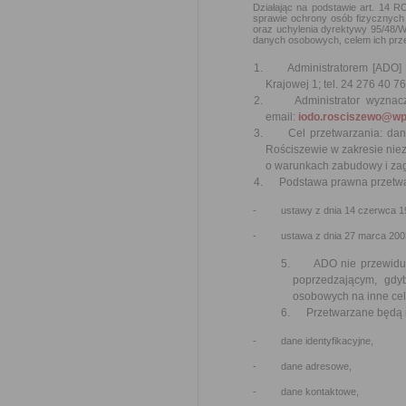
Działając na podstawie art. 14 
sprawie ochrony osób fizycznyc
oraz uchylenia dyrektywy 95/48/W
danych osobowych, celem ich prze
Administratorem [ADO] Pa
Krajowej 1; tel. 24 276 40 76
Administrator wyznaczył
email:
iodo.rosciszewo@wp
Cel przetwarzania: dane 
Rościszewie w zakresie ni
o warunkach zabudowy i za
Podstawa prawna przetwar
- ustawy z dnia 14 czerwca 196
- ustawa z dnia 27 marca 2003 r
ADO nie przewiduje 
poprzedzającym, gdy
osobowych na inne cel
Przetwarzane będą na
- dane identyfikacyjne,
- dane adresowe,
- dane kontaktowe,