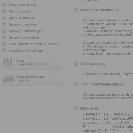
Polityka społeczna
Wymagane dokumenty
Skargi i wnioski
Sport i Rekreacja
Wydanie zawiadomienia o ustalen
1. Wypełniony wniosek o ustal
Sprawy komunalne
elektronicznego.
Sprawy komunikacyjne
2. Kopia/skan mapy: zasadniczej, 
projektu zagospodarowania działki 
Sprawy obywatelskie
Wydanie zaświadczenia o numerz
Udostępnianie informacji publicznej
1. Wypełniony wniosek o ustale
elektronicznego.
Urząd Stanu Cywilnego
2. Kopia/Skan mapy zasadniczej.
Usługi
Odbiorca usługi
dla przedsiębiorców
Obywatel, Przedsiębiorca, Instytuc
Usługi
dla instytucji,
urzędów
Termin załatwienia sprawy
Wydanie zawiadomienia o ustaleni
Wydanie zaświadczenia o numerze 
Informacja
Ustawa z dnia 16 listopada 2006
Ustawa z dnia 14 czerwca 1960
Ustawa z dnia 17 maja 1989 r. 
Rozporządzenie Ministra Admin
adresów (Dz. U. 2021r. poz. 13