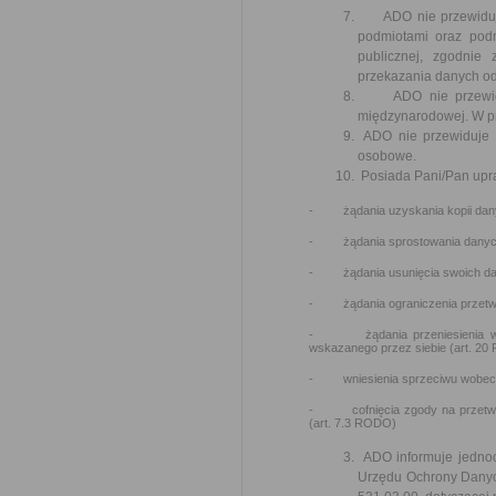
ADO nie przewiduje 
podmiotami oraz pod
publicznej, zgodnie
przekazania danych od
ADO nie przewiduje
międzynarodowej. W pr
ADO nie przewiduje 
osobowe.
Posiada Pani/Pan upr
- żądania uzyskania kopii danyc
- żądania sprostowania danych
- żądania usunięcia swoich dan
- żądania ograniczenia przetwa
- żądania przeniesienia włas
wskazanego przez siebie (art. 2
- wniesienia sprzeciwu wobec p
- cofnięcia zgody na przetwarza
(art. 7.3 RODO)
ADO informuje jednoc
Urzędu Ochrony Danyc