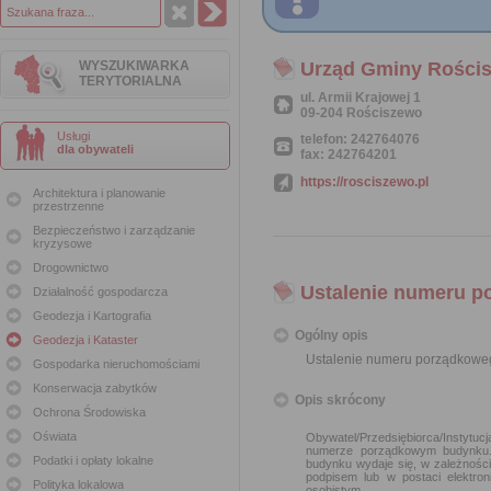
WYSZUKIWARKA
Urząd Gminy Rości
TERYTORIALNA
ul. Armii Krajowej 1
09-204 Rościszewo
Usługi
telefon: 242764076
dla obywateli
fax: 242764201
https://rosciszewo.pl
Architektura i planowanie
przestrzenne
Bezpieczeństwo i zarządzanie
kryzysowe
Drogownictwo
Ustalenie numeru p
Działalność gospodarcza
Geodezja i Kartografia
Ogólny opis
Geodezja i Kataster
Ustalenie numeru porządkowe
Gospodarka nieruchomościami
Konserwacja zabytków
Opis skrócony
Ochrona Środowiska
Oświata
Obywatel/Przedsiębiorca/Instytu
numerze porządkowym budynku.
Podatki i opłaty lokalne
budynku wydaje się, w zależnośc
podpisem lub w postaci elektro
Polityka lokalowa
osobistym.