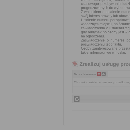
czasowego przebywania ludzi
prognozowanych do wybudowa
Z wnioskiem o ustalenie nume
swój interes prawny lub obowi
Ustalenie numeru porządkoweg
widocznym miejscu, na ścianie
zawiadomienia o ustaleniu te
gdy budynek położony jest w 
na ogrodzeniu.
Zaświadczenie o numerze p
poświadczeniu tego faktu.
Osoby zainteresowane przesł
takiej informacji we wniosku.
Zrealizuj usługę prz
Nazwa dokumentu
Wniosek o ustalenie numeru porządkow