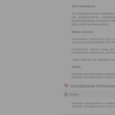
Tryb odwoławczy
Od zawiadomienia o ustaleniu
Od postanowienia odmawia
Samorządowego Kolegium Odwo
który wydał postanowienie.
Skargi i wnioski
Przedmiotem skargi może być zan
naruszenie praworządności lub int
Przedmiotem wniosku mogą być m
zapobieganie nadużyciom, ochrony 
Organ właściwy dla załatwienia ska
Opłata
Wydanie zawiadomienia o ustalen
Wydanie zaświadczenia o numerz
Dodatkowe informac
Opłata
Wydanie zawiadomienia o ustalen
Wydanie zaświadczenia o numerz