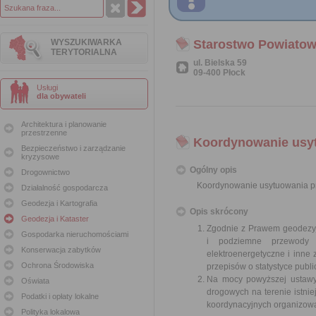
WYSZUKIWARKA
Starostwo Powiatow
TERYTORIALNA
ul. Bielska 59
09-400 Płock
Usługi
dla obywateli
Architektura i planowanie
przestrzenne
Koordynowanie usytu
Bezpieczeństwo i zarządzanie
kryzysowe
Ogólny opis
Drogownictwo
Koordynowanie usytuowania pro
Działalność gospodarcza
Geodezja i Kartografia
Opis skrócony
Geodezja i Kataster
Zgodnie z Prawem geodezyjn
Gospodarka nieruchomościami
i podziemne przewody i
Konserwacja zabytków
elektroenergetyczne i inne
Ochrona Środowiska
przepisów o statystyce publ
Na mocy powyższej ustawy 
Oświata
drogowych na terenie istni
Podatki i opłaty lokalne
koordynacyjnych organizowa
Polityka lokalowa