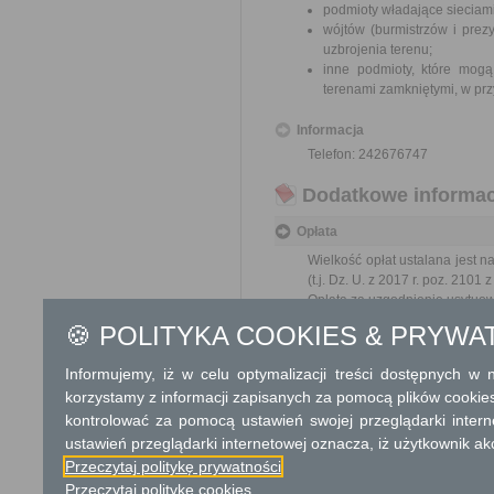
podmioty władające sieciami
wójtów (burmistrzów i prez
uzbrojenia terenu;
inne podmioty, które mogą
terenami zamkniętymi, w prz
Informacja
Telefon: 242676747
Dodatkowe informac
Opłata
Wielkość opłat ustalana jest n
(t.j. Dz. U. z 2017 r. poz. 2101 
Opłata za uzgodnienie usytuow
150 zł - za jeden rodzaj sie
🍪 POLITYKA COOKIES & PRYWA
105 zł - (150 zł x 0,7) za k
Opłata za uzgodnienie usytuow
Informujemy, iż w celu optymalizacji treści dostępnych w
105 zł – (150 zł x 0,7)
korzystamy z informacji zapisanych za pomocą plików cookie
73,50 zł – (150,00 x 0,
kontrolować za pomocą ustawień swojej przeglądarki inter
17 zł opłata skarbowa
ustawień przeglądarki internetowej oznacza, iż użytkownik ak
Przeczytaj politykę prywatności
Tryb odwoławczy
Przeczytaj politykę cookies