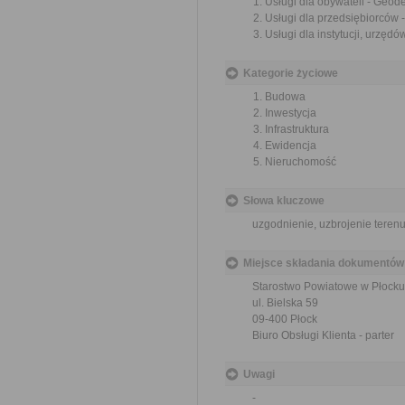
Usługi dla obywateli - Geod
Usługi dla przedsiębiorców 
Usługi dla instytucji, urzęd
Kategorie życiowe
Budowa
Inwestycja
Infrastruktura
Ewidencja
Nieruchomość
Słowa kluczowe
uzgodnienie, uzbrojenie teren
Miejsce składania dokumentów
Starostwo Powiatowe w Płocku
ul. Bielska 59
09-400 Płock
Biuro Obsługi Klienta - parter
Uwagi
-