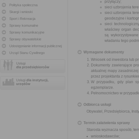
przyłączy;
Polityka społeczna
sieci uzbrojenia te
Skargi i wnioski
sieci uzbrojenia te
geodezyjne i kartogr
Sport i Rekreacja
sieci technologicz
Sprawy komunalne
właściwy organ decy
Sprawy komunikacyjne
są wykorzystywane
Sprawy obywatelskie
władaniu tego podmi
Udostępnianie informacji publicznej
Wymagane dokumenty
Urząd Stanu Cywilnego
Wniosek od inwestora lub pr
Usługi
Dokumenty zawierające pro
dla przedsiębiorców
aktualnej mapy zasadniczej
przez projektanta z rysunkie
Usługi
dla instytucji,
W przypadku, gdy plan syt
urzędów
egzemplarze.
Pełnomocnictwo w przypadku
Odbiorca usługi
Obywatel, Przedsiębiorca, Insty
Termin załatwienia sprawy
Starosta wyznacza sposób, ter
wnioskodawców;