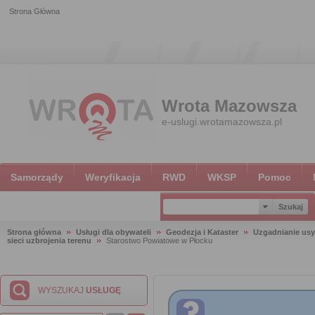
Strona Główna
Wrota Mazowsza
e-uslugi.wrotamazowsza.pl
Samorządy
Weryfikacja
RWD
WKSP
Pomoc
Strona główna
Usługi dla obywateli
Geodezja i Kataster
Uzgadnianie usy
sieci uzbrojenia terenu
Starostwo Powiatowe w Płocku
WYSZUKAJ
USŁUGĘ