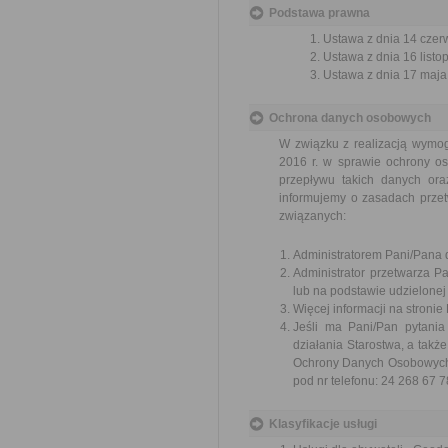
Podstawa prawna
Ustawa z dnia 14 czer
Ustawa z dnia 16 listop
Ustawa z dnia 17 maja 
Ochrona danych osobowych
W związku z realizacją wymo
2016 r. w sprawie ochrony o
przepływu takich danych or
informujemy o zasadach prze
związanych:
Administratorem Pani/Pana d
Administrator przetwarza 
lub na podstawie udzielonej
Więcej informacji na stronie
Jeśli ma Pani/Pan pytani
działania Starostwa, a tak
Ochrony Danych Osobowych w
pod nr telefonu: 24 268 67 7
Klasyfikacje usługi