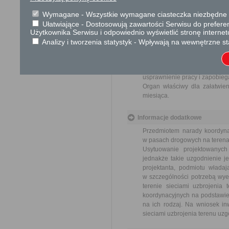
Brak
Wymagane - Wszystkie wymagane ciasteczka niezbędne do
Ułatwiające - Dostosowują zawartości Serwisu do preferen
Skargi i wnioski
Użytkownika Serwisu i odpowiednio wyświetlić stronę interne
Przedmiotem skargi może by
Analizy i tworzenia statystyk - Wpływają na wewnętrzne st
ich pracowników, naruszenie p
spraw.
Przedmiotem wniosku mogą 
usprawnienie pracy i zapobieg
Organ właściwy dla załatwien
miesiąca.
Informacje dodatkowe
Przedmiotem narady koordynac
w pasach drogowych na terenac
Usytuowanie projektowanyc
jednakże takie uzgodnienie je
projektanta, podmiotu władaj
w szczególności potrzebą wye
terenie sieciami uzbrojenia
koordynacyjnych na podstawie 
na ich rodzaj. Na wniosek inw
sieciami uzbrojenia terenu uz