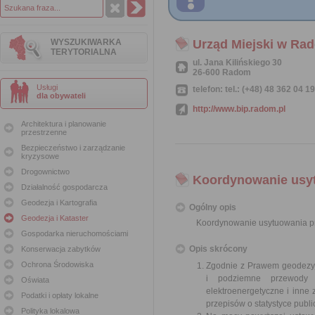
WYSZUKIWARKA
Urząd Miejski w Ra
TERYTORIALNA
ul. Jana Kilińskiego 30
26-600 Radom
Usługi
telefon: tel.: (+48) 48 362 04 1
dla obywateli
http://www.bip.radom.pl
Architektura i planowanie
przestrzenne
Bezpieczeństwo i zarządzanie
kryzysowe
Drogownictwo
Koordynowanie usytu
Działalność gospodarcza
Geodezja i Kartografia
Ogólny opis
Geodezja i Kataster
Koordynowanie usytuowania pro
Gospodarka nieruchomościami
Opis skrócony
Konserwacja zabytków
Ochrona Środowiska
Zgodnie z Prawem geodezyjn
i podziemne przewody i
Oświata
elektroenergetyczne i inne
Podatki i opłaty lokalne
przepisów o statystyce publ
Polityka lokalowa