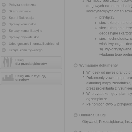
Na mocy powyższej ustawy 
Polityka społeczna
drogowych na terenie istni
koordynacyjnych organizowa
Skargi i wnioski
przyłączy;
Sport i Rekreacja
sieci uzbrojenia te
Sprawy komunalne
sieci uzbrojenia te
Sprawy komunikacyjne
geodezyjne i kartogr
Sprawy obywatelskie
sieci technologicz
Udostępnianie informacji publicznej
właściwy organ decy
są wykorzystywane
Urząd Stanu Cywilnego
władaniu tego podmi
Usługi
dla przedsiębiorców
Wymagane dokumenty
Wniosek od inwestora lub pr
Usługi
dla instytucji,
Dokumenty zawierające pro
urzędów
aktualnej mapy zasadniczej
przez projektanta z rysunkie
W przypadku, gdy plan syt
egzemplarze.
Pełnomocnictwo w przypadku
Odbiorca usługi
Obywatel, Przedsiębiorca, Insty