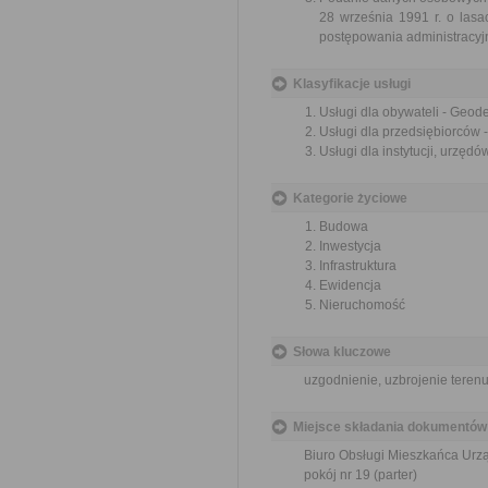
28 września 1991 r. o lasa
postępowania administracyjn
Klasyfikacje usługi
Usługi dla obywateli - Geod
Usługi dla przedsiębiorców 
Usługi dla instytucji, urzęd
Kategorie życiowe
Budowa
Inwestycja
Infrastruktura
Ewidencja
Nieruchomość
Słowa kluczowe
uzgodnienie, uzbrojenie teren
Miejsce składania dokumentów
Biuro Obsługi Mieszkańca Urzą
pokój nr 19 (parter)