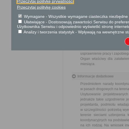
Przeczytaj politykę prywatności
Tryb odwoławczy
Przeczytaj politykę cookies
Brak
Wymagane - Wszystkie wymagane ciasteczka niezbędne do
Ułatwiające - Dostosowują zawartości Serwisu do preferen
Skargi i wnioski
Użytkownika Serwisu i odpowiednio wyświetlić stronę interne
Analizy i tworzenia statystyk - Wpływają na wewnętrzne st
Przedmiotem skargi może by
ich pracowników, naruszenie p
spraw.
Przedmiotem wniosku mogą 
usprawnienie pracy i zapobieg
Organ właściwy dla załatwien
miesiąca.
Informacje dodatkowe
Przedmiotem narady koordynac
w pasach drogowych na terenac
Usytuowanie projektowanyc
jednakże takie uzgodnienie je
projektanta, podmiotu władaj
w szczególności potrzebą wye
terenie sieciami uzbrojenia
koordynacyjnych na podstawie 
na ich rodzaj. Na wniosek inw