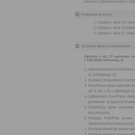
sieciami uzbrojenia terenu uz
Podstawa prawna
Ustawa z dnia 14 czer
Ustawa z dnia 16 listop
Ustawa z dnia 17 maja 
Ochrona danych osobowych
Zgodnie z art. 13 ogólnego ro
z 4.05.2016) informuję, iż:
Administratorem Pani/Pana 
ul. Kilińskiego 30.
Kontakt z Inspektorem Ochr
Pani/Pana dane osobowe prz
art. 6 ust. 1 lit. c ogólneg
Odbiorcami Pani/Pana dan
podstawie przepisów prawa
Pani/Pana dane osobowe 
kancelaryjną.
Posiada Pani/Pan prawo 
ograniczenia przetwarzania.
Posiada Pani/Pan prawo wni
Podanie danych osobowych je