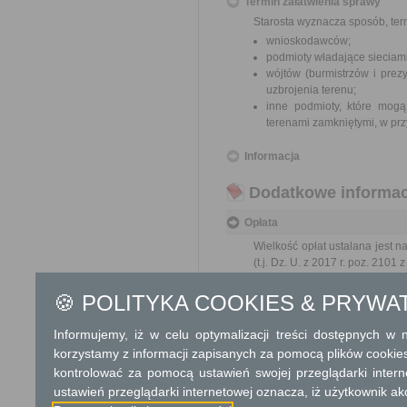
Termin załatwienia sprawy
Starosta wyznacza sposób, ter
wnioskodawców;
podmioty władające sieciami
wójtów (burmistrzów i prez
uzbrojenia terenu;
inne podmioty, które mogą
terenami zamkniętymi, w prz
Informacja
Dodatkowe informac
Opłata
Wielkość opłat ustalana jest n
(t.j. Dz. U. z 2017 r. poz. 2101 
Opłata za uzgodnienie usytuow
🍪 POLITYKA COOKIES & PRYWA
150 zł - za jeden rodzaj sie
105 zł - (150 zł x 0,7) za k
Informujemy, iż w celu optymalizacji treści dostępnych w
Opłata za uzgodnienie usytuow
korzystamy z informacji zapisanych za pomocą plików cookie
105 zł – (150 zł x 0,7)
73,50 zł – (150,00 x 0,
kontrolować za pomocą ustawień swojej przeglądarki inter
17 zł opłata skarbowa
ustawień przeglądarki internetowej oznacza, iż użytkownik ak