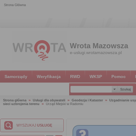
Strona Główna
Wrota Mazowsza
e-uslugi.wrotamazowsza.pl
Samorządy
Weryfikacja
RWD
WKSP
Pomoc
Strona główna
Usługi dla obywateli
Geodezja i Kataster
Uzgadnianie usy
sieci uzbrojenia terenu
Urząd Miejski w Radomiu
WYSZUKAJ
USŁUGĘ