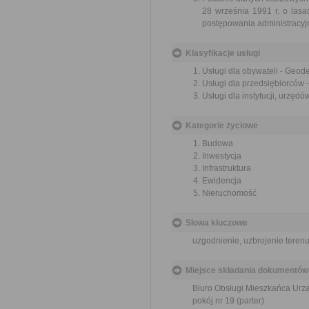
28 września 1991 r. o lasa
postępowania administracyjn
Klasyfikacje usługi
Usługi dla obywateli - Geod
Usługi dla przedsiębiorców 
Usługi dla instytucji, urzęd
Kategorie życiowe
Budowa
Inwestycja
Infrastruktura
Ewidencja
Nieruchomość
Słowa kluczowe
uzgodnienie, uzbrojenie teren
Miejsce składania dokumentów
Biuro Obsługi Mieszkańca Urzą
pokój nr 19 (parter)