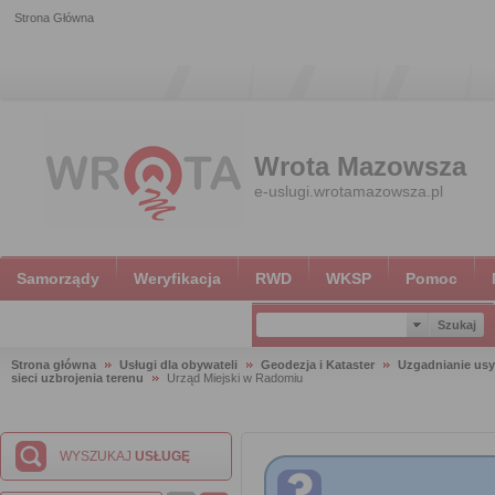
Strona Główna
Wrota Mazowsza
e-uslugi.wrotamazowsza.pl
Samorządy
Weryfikacja
RWD
WKSP
Pomoc
Strona główna
Usługi dla obywateli
Geodezja i Kataster
Uzgadnianie usy
sieci uzbrojenia terenu
Urząd Miejski w Radomiu
WYSZUKAJ
USŁUGĘ