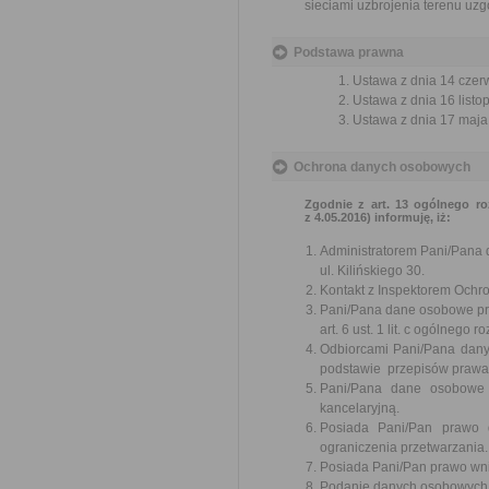
sieciami uzbrojenia terenu uz
Podstawa prawna
Ustawa z dnia 14 czer
Ustawa z dnia 16 listop
Ustawa z dnia 17 maja 
Ochrona danych osobowych
Zgodnie z art. 13 ogólnego ro
z 4.05.2016) informuję, iż:
Administratorem Pani/Pana 
ul. Kilińskiego 30.
Kontakt z Inspektorem Ochr
Pani/Pana dane osobowe prz
art. 6 ust. 1 lit. c ogólneg
Odbiorcami Pani/Pana dan
podstawie przepisów prawa
Pani/Pana dane osobowe 
kancelaryjną.
Posiada Pani/Pan prawo 
ograniczenia przetwarzania.
Posiada Pani/Pan prawo wni
Podanie danych osobowych je