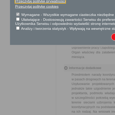
Przeczytaj politykę prywatności
Tryb odwoławczy
Przeczytaj politykę cookies
Brak
Wymagane - Wszystkie wymagane ciasteczka niezbędne do
Ułatwiające - Dostosowują zawartości Serwisu do preferen
Skargi i wnioski
Użytkownika Serwisu i odpowiednio wyświetlić stronę interne
Analizy i tworzenia statystyk - Wpływają na wewnętrzne st
Przedmiotem skargi może by
ich pracowników, naruszenie p
spraw.
Przedmiotem wniosku mogą 
usprawnienie pracy i zapobieg
Organ właściwy dla załatwien
miesiąca.
Informacje dodatkowe
Przedmiotem narady koordynac
w pasach drogowych na terenac
Usytuowanie projektowanyc
jednakże takie uzgodnienie je
projektanta, podmiotu władaj
w szczególności potrzebą wye
terenie sieciami uzbrojenia
koordynacyjnych na podstawie 
na ich rodzaj. Na wniosek inw