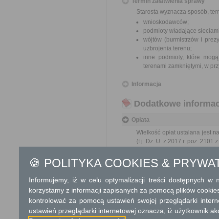
Termin załatwienia sprawy
Starosta wyznacza sposób, ter
wnioskodawców;
podmioty władające sieciami
wójtów (burmistrzów i prez
uzbrojenia terenu;
inne podmioty, które mogą
terenami zamkniętymi, w prz
Informacja
Dodatkowe informac
Opłata
Wielkość opłat ustalana jest n
(t.j. Dz. U. z 2017 r. poz. 2101 
Opłata za uzgodnienie usytuow
🍪 POLITYKA COOKIES & PRYWA
150 zł - za jeden rodzaj sie
105 zł - (150 zł x 0,7) za k
Informujemy, iż w celu optymalizacji treści dostępnych w
Opłata za uzgodnienie usytuow
korzystamy z informacji zapisanych za pomocą plików cookie
105 zł – (150 zł x 0,7)
73,50 zł – (150,00 x 0,
kontrolować za pomocą ustawień swojej przeglądarki inter
17 zł opłata skarbowa
ustawień przeglądarki internetowej oznacza, iż użytkownik ak