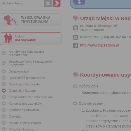
WYSZUKIWARKA
Urząd Miejski w Ra
TERYTORIALNA
ul. Jana Kilińskiego 30
26-600 Radom
Usługi
telefon: tel.: (+48) 48 362 04 1
dla obywateli
http://www.bip.radom.pl
Architektura i planowanie
przestrzenne
Bezpieczeństwo i zarządzanie
kryzysowe
Drogownictwo
Koordynowanie usytu
Działalność gospodarcza
Geodezja i Kartografia
Ogólny opis
Geodezja i Kataster
Koordynowanie usytuowania pro
Gospodarka nieruchomościami
Opis skrócony
Konserwacja zabytków
Ochrona Środowiska
Zgodnie z Prawem geodezyjn
i podziemne przewody i
Oświata
elektroenergetyczne i inne
Podatki i opłaty lokalne
przepisów o statystyce publ
Polityka lokalowa