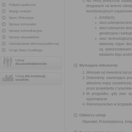
Na mocy powyższej ustawy 
Polityka społeczna
drogowych na terenie istni
koordynacyjnych organizowa
Skargi i wnioski
przyłączy;
Sport i Rekreacja
sieci uzbrojenia te
Sprawy komunalne
sieci uzbrojenia te
Sprawy komunikacyjne
geodezyjne i kartogr
Sprawy obywatelskie
sieci technologicz
Udostępnianie informacji publicznej
właściwy organ decy
są wykorzystywane
Urząd Stanu Cywilnego
władaniu tego podmi
Usługi
dla przedsiębiorców
Wymagane dokumenty
Wniosek od inwestora lub pr
Usługi
dla instytucji,
Dokumenty zawierające pro
urzędów
aktualnej mapy zasadniczej
przez projektanta z rysunkie
W przypadku, gdy plan syt
egzemplarze.
Pełnomocnictwo w przypadku
Odbiorca usługi
Obywatel, Przedsiębiorca, Insty