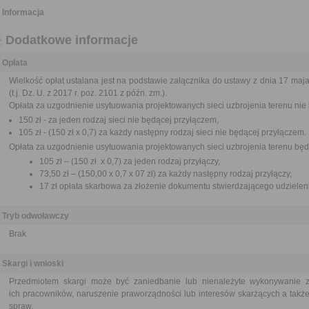
Informacja
Dodatkowe informacje
Opłata
Wielkość opłat ustalana jest na podstawie załącznika do ustawy z dnia 17 maja
(t.j. Dz. U. z 2017 r. poz. 2101 z późn. zm.).
Opłata za uzgodnienie usytuowania projektowanych sieci uzbrojenia terenu nie
150 zł - za jeden rodzaj sieci nie będącej przyłączem,
105 zł - (150 zł x 0,7) za każdy następny rodzaj sieci nie będącej przyłączem.
Opłata za uzgodnienie usytuowania projektowanych sieci uzbrojenia terenu będ
105 zł – (150 zł x 0,7) za jeden rodzaj przyłączy,
73,50 zł – (150,00 x 0,7 x 07 zł) za każdy następny rodzaj przyłączy,
17 zł opłata skarbowa za złożenie dokumentu stwierdzającego udziele
Tryb odwoławczy
Brak
Skargi i wnioski
Przedmiotem skargi może być zaniedbanie lub nienależyte wykonywanie 
ich pracowników, naruszenie praworządności lub interesów skarżących a także
spraw.