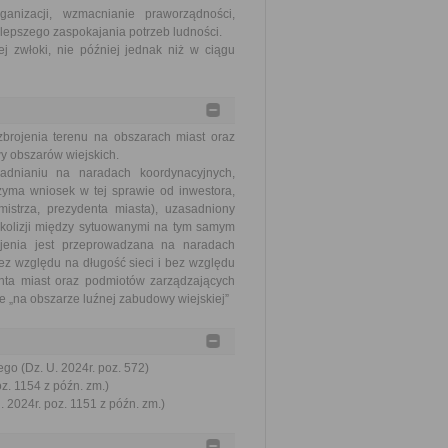
nizacji, wzmacnianie praworządności,
lepszego zaspokajania potrzeb ludności.
j zwłoki, nie później jednak niż w ciągu
zbrojenia terenu na obszarach miast oraz
y obszarów wiejskich.
adnianiu na naradach koordynacyjnych,
trzyma wniosek w tej sprawie od inwestora,
mistrza, prezydenta miasta), uzasadniony
 kolizji między sytuowanymi na tym samym
rojenia jest przeprowadzana na naradach
ez względu na długość sieci i bez względu
denta miast oraz podmiotów zarządzających
e „na obszarze luźnej zabudowy wiejskiej”
go (Dz. U. 2024r. poz. 572)
oz. 1154 z późn. zm.)
 2024r. poz. 1151 z późn. zm.)