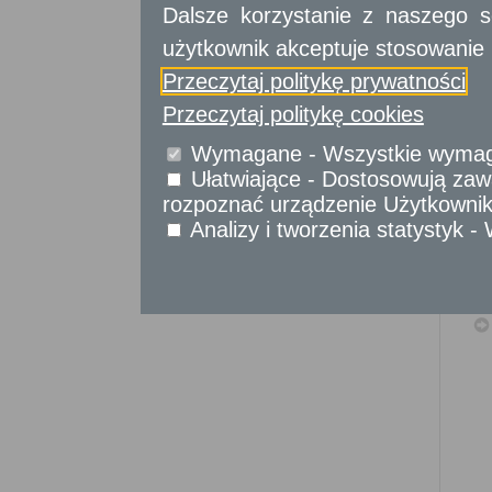
Sprawy komunikacyjne
Dalsze korzystanie z naszego s
Sprawy obywatelskie
użytkownik akceptuje stosowanie 
Udostępnianie informacji publicznej
Przeczytaj politykę prywatności
Urząd Stanu Cywilnego
Przeczytaj politykę cookies
Usługi
dla przedsiębiorców
Wymagane - Wszystkie wymagan
Ułatwiające - Dostosowują zawa
Usługi
dla instytucji,
urzędów
rozpoznać urządzenie Użytkownika
Analizy i tworzenia statystyk 