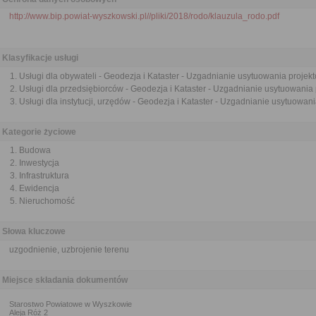
http://www.bip.powiat-wyszkowski.pl//pliki/2018/rodo/klauzula_rodo.pdf
Klasyfikacje usługi
Usługi dla obywateli - Geodezja i Kataster - Uzgadnianie usytuowania projek
Usługi dla przedsiębiorców - Geodezja i Kataster - Uzgadnianie usytuowania 
Usługi dla instytucji, urzędów - Geodezja i Kataster - Uzgadnianie usytuowan
Kategorie życiowe
Budowa
Inwestycja
Infrastruktura
Ewidencja
Nieruchomość
Słowa kluczowe
uzgodnienie, uzbrojenie terenu
Miejsce składania dokumentów
Starostwo Powiatowe w Wyszkowie
Aleja Róż 2