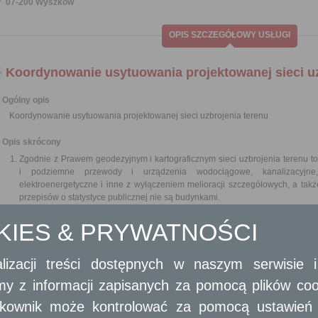
07-200 Wyszków
OPIS SZCZEGÓŁOWY USŁUGI
Koordynowanie usytuowania projektowanej sieci uz
Ogólny opis
Koordynowanie usytuowania projektowanej sieci uzbrojenia terenu
Opis skrócony
Zgodnie z Prawem geodezyjnym i kartograficznym sieci uzbrojenia terenu 
i podziemne przewody i urządzenia wodociągowe, kanalizacyjne, 
elektroenergetyczne i inne z wyłączeniem melioracji szczegółowych, a ta
przepisów o statystyce publicznej nie są budynkami.
Na mocy powyższej ustawy sytuowanie projektowanych sieci uzbrojenia 
drogowych na terenie istniejącej lub projektowanej zwartej zabudowy obsz
OKIES & PRYWATNOŚCI
koordynacyjnych organizowanych przez starostę. Obowiązek odbycia narady 
przyłączy;
lizacji treści dostępnych w naszym serwisie
sieci uzbrojenia terenu usytuowanych wyłącznie w granicach działki
sieci uzbrojenia terenu usytuowanych w granicach terenu zamknięteg
amy z informacji zapisanych za pomocą plików co
geodezyjne i kartograficzne;
sieci technologicznych podmiotów władających siecią uzbrojenia 
ytkownik może kontrolować za pomocą ustawień sw
właściwy organ decyzja administracyjna o wyłączeniu z geodezyjnej