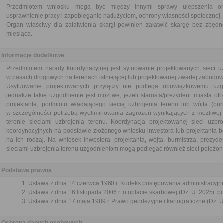
Przedmiotem wniosku mogą być między innymi sprawy ulepszenia orga
usprawnienie pracy i zapobieganie nadużyciom, ochrony własności społecznej, 
Organ właściwy dla załatwienia skargi powinien załatwić skargę bez zbędne
miesiąca.
Informacje dodatkowe
Przedmiotem narady koordynacyjnej jest sytuowanie projektowanych sieci u
w pasach drogowych na terenach istniejącej lub projektowanej zwartej zabudow
Usytuowanie projektowanych przyłączy nie podlega obowiązkowemu uzg
jednakże takie uzgodnienie jest możliwe, jeżeli starosta/prezydent miasta o
projektanta, podmiotu władającego siecią uzbrojenia terenu lub wójta (bur
w szczególności potrzebą wyeliminowania zagrożeń wynikających z możliwej
terenie sieciami uzbrojenia terenu. Koordynacja projektowanej sieci uzb
koordynacyjnych na podstawie złożonego wniosku inwestora lub projektanta b
na ich rodzaj. Na wniosek inwestora, projektanta, wójta, burmistrza, prezy
sieciami uzbrojenia terenu uzgodnieniom mogą podlegać również sieci położon
Podstawa prawna
Ustawa z dnia 14 czerwca 1960 r. Kodeks postępowania administracyjne
Ustawa z dnia 16 listopada 2006 r. o opłacie skarbowej (Dz. U. 2025r. p
Ustawa z dnia 17 maja 1989 r. Prawo geodezyjne i kartograficzne (Dz. U.
Ochrona danych osobowych