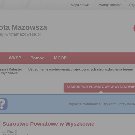
Mapa serwisu
Wersja mobilna
Rej
ota Mazowsza
ugi.wrotamazowsza.pl
WKSP
Pomoc
MCOP
zja i Kataster
Uzgadnianie usytuowania projektowanych sieci uzbrojenia terenu
w Wyszkowie
STAROSTWO POWIATOWE W WYSZKOWIE
Wybierz formularz z listy formularzy na do
Starostwo Powiatowe w Wyszkowie
al. Róż 2