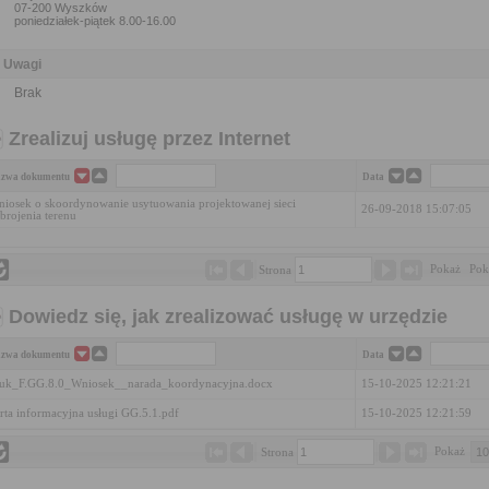
07-200 Wyszków
poniedziałek-piątek 8.00-16.00
Uwagi
Brak
Zrealizuj usługę przez Internet
zwa dokumentu
Data
iosek o skoordynowanie usytuowania projektowanej sieci
26-09-2018 15:07:05
brojenia terenu
Pokaż 
Pok
Strona 
Dowiedz się, jak zrealizować usługę w urzędzie
zwa dokumentu
Data
uk_F.GG.8.0_Wniosek__narada_koordynacyjna.docx
15-10-2025 12:21:21
rta informacyjna usługi GG.5.1.pdf
15-10-2025 12:21:59
Pokaż 
Strona 