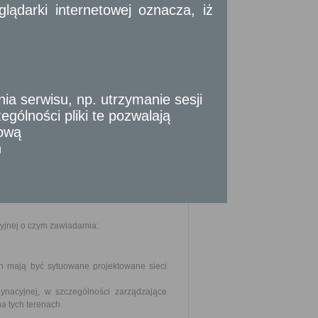
ądarki internetowej oznacza, iż
 gruntach znajdujących się w wyłącznym
wanej sieci uzbrojenia terenu.
eszczone na planie sytuacyjnym, na kopii
ch poświadczonej za zgodność z oryginałem
 serwisu, np. utrzymanie sesji
gólności pliki te pozwalają
do wniosku dołączyć co najmniej 2 jego
tową
szczenia stosownej opłaty.
n
yjnej o czym zawiadamia:
ch mają być sytuowane projektowane sieci
ynacyjnej, w szczególności zarządzające
a tych terenach.