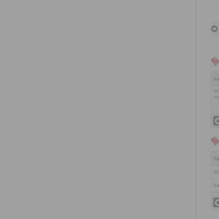
Na
Wn
uz
Na
dr
ka