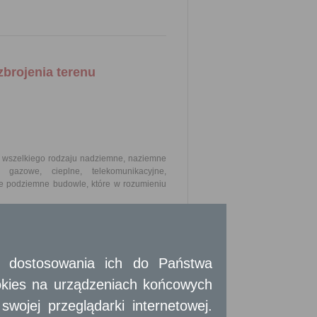
brojenia terenu
to wszelkiego rodzaju nadziemne, naziemne
gazowe, cieplne, telekomunikacyjne,
kże podziemne budowle, które w rozumieniu
terenu na obszarach miast oraz w pasach
arów wiejskich koordynuje się na naradach
koordynacyjnej nie dotyczy:
 i dostosowania ich do Państwa
 budowlanej;
o, w rozumieniu art. 2 pkt. 9 ustawy Prawo
okies na urządzeniach końcowych
terenu, dla których wydana została przez
ojej przeglądarki internetowej.
 ewidencji sieci uzbrojenia terenu, które