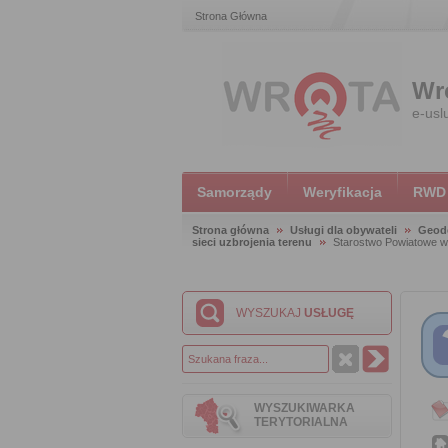
Strona Główna
Wr
e-usl
Samorządy
Weryfikacja
RWD
Strona główna
Usługi dla obywateli
Geode
sieci uzbrojenia terenu
Starostwo Powiatowe 
WYSZUKAJ
USŁUGĘ
WYSZUKIWARKA
TERYTORIALNA