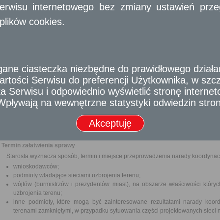
erwisu internetowego bez zmiany ustawień przegl
są wykorzystywane wyłącznie przez inwestora i są położone na
władaniu tego podmiotu.
plików cookies.
Wymagane dokumenty
Wniosek od inwestora lub projektanta o skoordynowanie usytuowania projekto
Dokumenty zawierające propozycję usytuowania projektowanych sieci zami
aktualnej mapy zasadniczej lub kopii aktualnej mapy do celów projektowy
e ciasteczka niezbędne do prawidłowego działania
przez projektanta z rysunkiem projektowanej sieci uzbrojenia terenu
rtości Serwisu do preferencji Użytkownika, w szcze
W przypadku, gdy plan sytuacyjny ma postać nieelektroniczną, należy 
 Serwisu i odpowiednio wyświetlić stronę interne
egzemplarze.
Pełnomocnictwo w przypadku ustanowienia pełnomocnika wraz z dowodem ui
- Wpływają na wewnętrzne statystyki odwiedzin stro
Odbiorca usługi
Akceptuję
Obywatel, Przedsiębiorca, Instytucja
Termin załatwienia sprawy
Starosta wyznacza sposób, termin i miejsce przeprowadzenia narady koordynac
wnioskodawców;
podmioty władające sieciami uzbrojenia terenu;
wójtów (burmistrzów i prezydentów miast), na obszarze właściwości który
uzbrojenia terenu;
inne podmioty, które mogą być zainteresowane rezultatami narady koord
terenami zamkniętymi, w przypadku sytuowania części projektowanych sieci n