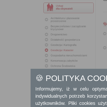
Usługi
dla obywateli
Architektura i planowanie
przestrzenne
Bezpieczeństwo i zarządzanie
kryzysowe
Drogownictwo
Działalność gospodarcza
Geodezja i Kartografia
Geodezja i Kataster
Gospodarka nieruchomościami
Konserwacja zabytków
Ochrona Środowiska
Oświata
🍪 POLITYKA CO
Podatki i opłaty lokalne
Polityka lokalowa
Polityka społeczna
Informujemy, iż w celu optyma
Skargi i wnioski
indywidualnych potrzeb korzyst
Sport i Rekreacja
użytkowników. Pliki cookies uż
Sprawy komunalne