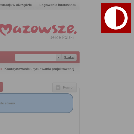
estracja w eUrzędzie
Logowanie interesanta
Koordynowanie usytuowania projektowanej
Powrót
le strony.