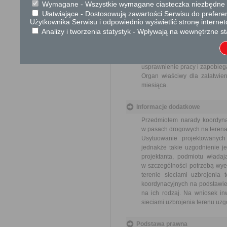
Wymagane - Wszystkie wymagane ciasteczka niezbędne do
Ułatwiające - Dostosowują zawartości Serwisu do preferen
Skargi i wnioski
Użytkownika Serwisu i odpowiednio wyświetlić stronę interne
Przedmiotem skargi może by
Analizy i tworzenia statystyk - Wpływają na wewnętrzne st
ich pracowników, naruszenie p
spraw.
Przedmiotem wniosku mogą 
usprawnienie pracy i zapobieg
Organ właściwy dla załatwien
miesiąca.
Informacje dodatkowe
Przedmiotem narady koordynac
w pasach drogowych na terenac
Usytuowanie projektowanyc
jednakże takie uzgodnienie je
projektanta, podmiotu władaj
w szczególności potrzebą wye
terenie sieciami uzbrojenia
koordynacyjnych na podstawie 
na ich rodzaj. Na wniosek inw
sieciami uzbrojenia terenu uz
Podstawa prawna