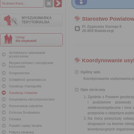
WYSZUKIWARKA
Starostwo Powiatow
TERYTORIALNA
Pl. Zygmunta Starego 9
26-800 Białobrzegi
Usługi
dla obywateli
Architektura i planowanie
przestrzenne
Koordynowanie usytu
Bezpieczeństwo i zarządzanie
kryzysowe
Ogólny opis
Drogownictwo
Koordynowanie usytuowania pro
Działalność gospodarcza
Geodezja i Kartografia
Opis skrócony
Geodezja i Kataster
Zgodnie z Prawem geodezyjn
Gospodarka nieruchomościami
i podziemne przewody i
Konserwacja zabytków
elektroenergetyczne i inne
Ochrona Środowiska
przepisów o statystyce publ
Na mocy powyższej ustawy 
Oświata
drogowych na terenie istni
Podatki i opłaty lokalne
koordynacyjnych organizowa
Polityka lokalowa