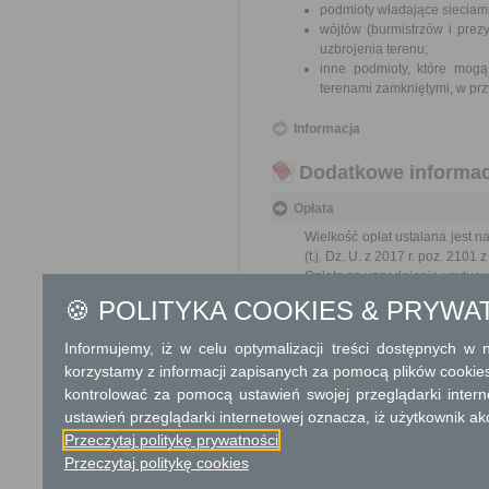
podmioty władające sieciami
wójtów (burmistrzów i prez
uzbrojenia terenu;
inne podmioty, które mogą
terenami zamkniętymi, w prz
Informacja
Dodatkowe informac
Opłata
Wielkość opłat ustalana jest n
(t.j. Dz. U. z 2017 r. poz. 2101 
Opłata za uzgodnienie usytuow
150 zł - za jeden rodzaj sie
🍪 POLITYKA COOKIES & PRYWA
105 zł - (150 zł x 0,7) za k
Opłata za uzgodnienie usytuow
Informujemy, iż w celu optymalizacji treści dostępnych w
105 zł – (150 zł x 0,7)
korzystamy z informacji zapisanych za pomocą plików cookie
73,50 zł – (150,00 x 0,
kontrolować za pomocą ustawień swojej przeglądarki inter
17 zł opłata skarbowa
ustawień przeglądarki internetowej oznacza, iż użytkownik ak
Przeczytaj politykę prywatności
Tryb odwoławczy
Przeczytaj politykę cookies
Brak