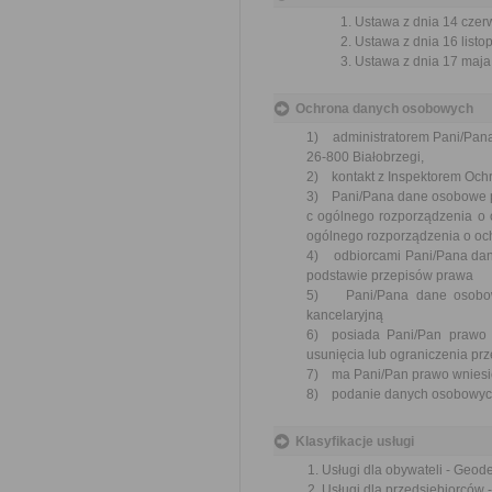
Ustawa z dnia 14 czer
Ustawa z dnia 16 listop
Ustawa z dnia 17 maja 
Ochrona danych osobowych
1) administratorem Pani/Pan
26-800 Białobrzegi,
2) kontakt z Inspektorem Ochr
3) Pani/Pana dane osobowe prze
c ogólnego rozporządzenia o o
ogólnego rozporządzenia o och
4) odbiorcami Pani/Pana dan
podstawie przepisów prawa
5) Pani/Pana dane osobowe
kancelaryjną
6) posiada Pani/Pan prawo 
usunięcia lub ograniczenia pr
7) ma Pani/Pan prawo wniesie
8) podanie danych osobowych
Klasyfikacje usługi
Usługi dla obywateli - Geod
Usługi dla przedsiębiorców 