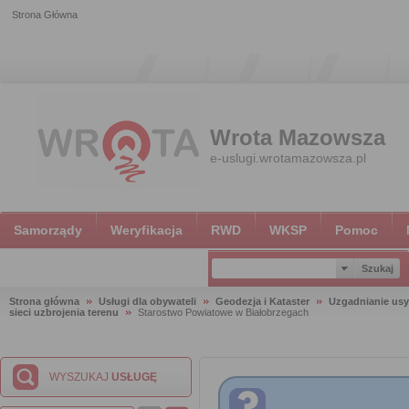
Strona Główna
Wrota Mazowsza
e-uslugi.wrotamazowsza.pl
Samorządy
Weryfikacja
RWD
WKSP
Pomoc
Strona główna
Usługi dla obywateli
Geodezja i Kataster
Uzgadnianie usy
sieci uzbrojenia terenu
Starostwo Powiatowe w Białobrzegach
WYSZUKAJ
USŁUGĘ