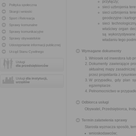
przyłączy;
Polityka społeczna
sieci uzbrojenia te
Skargi i wnioski
sieci uzbrojenia te
geodezyjne i kartogr
Sport i Rekreacja
sieci technologicz
Sprawy komunalne
właściwy organ decy
Sprawy komunikacyjne
są wykorzystywane
Sprawy obywatelskie
władaniu tego podmi
Udostępnianie informacji publicznej
Wymagane dokumenty
Urząd Stanu Cywilnego
Wniosek od inwestora lub pr
Usługi
Dokumenty zawierające pro
dla przedsiębiorców
aktualnej mapy zasadniczej
przez projektanta z rysunkie
Usługi
dla instytucji,
W przypadku, gdy plan syt
urzędów
egzemplarze.
Pełnomocnictwo w przypadku
Odbiorca usługi
Obywatel, Przedsiębiorca, Insty
Termin załatwienia sprawy
Starosta wyznacza sposób, ter
wnioskodawców;