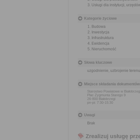
Usługi dla instytucji, urzęd
Kategorie życiowe
Budowa
Inwestycja
Infrastruktura
Ewidencja
Nieruchomość
Słowa kluczowe
uzgodnienie, uzbrojenie teren
Miejsce składania dokumentów
Starostwo Powiatowe w Białobrze
Plac Zygmunta Starego 9
26-800 Białobrzegi
pn-pt: 7:30-15:30
Uwagi
Brak
Zrealizuj usługę prz