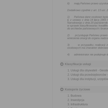
6)
mają Państwo prawo uzyskać
Dodatkowo zgodnie z art. 13 ust.
1)
Państwa dane osobowe będą
tj. z ustawy z dnia 14 lipca 1983
Narodowego z dnia 20 październik
w sprawie klasyfikowania i kwalif
do archiwów państwowych i brakow
2)
przysługuje Państwu prawo 
wniesienia skargi do organu nadz
3)
w przypadku realizacji
osobowych ma charakter dobrowoln
4)
administrator nie podejmuj
Klasyfikacje usługi
Usługi dla obywateli - Geod
Usługi dla przedsiębiorców 
Usługi dla instytucji, urzęd
Kategorie życiowe
Budowa
Inwestycja
Infrastruktura