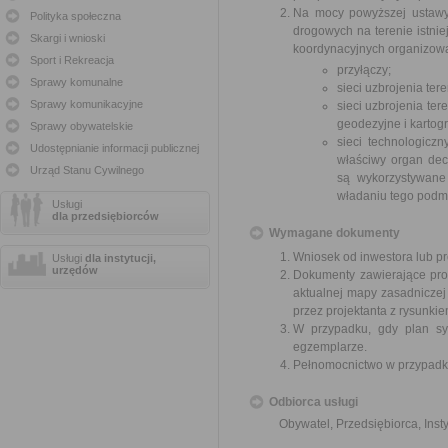
Na mocy powyższej ustawy 
Polityka społeczna
drogowych na terenie istni
Skargi i wnioski
koordynacyjnych organizowa
Sport i Rekreacja
przyłączy;
Sprawy komunalne
sieci uzbrojenia te
Sprawy komunikacyjne
sieci uzbrojenia te
geodezyjne i kartogr
Sprawy obywatelskie
sieci technologicz
Udostępnianie informacji publicznej
właściwy organ decy
Urząd Stanu Cywilnego
są wykorzystywane
władaniu tego podmi
Usługi
dla przedsiębiorców
Wymagane dokumenty
Wniosek od inwestora lub pr
Usługi
dla instytucji,
urzędów
Dokumenty zawierające pro
aktualnej mapy zasadniczej
przez projektanta z rysunkie
W przypadku, gdy plan syt
egzemplarze.
Pełnomocnictwo w przypadku
Odbiorca usługi
Obywatel, Przedsiębiorca, Insty