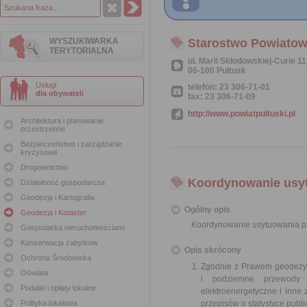
WYSZUKIWARKA
Starostwo Powiatow
TERYTORIALNA
ul. Marii Skłodowskiej-Curie 11
06-100 Pułtusk
Usługi
telefon: 23 306-71-01
dla obywateli
fax: 23 306-71-09
http://www.powiatpultuski.pl
Architektura i planowanie
przestrzenne
Bezpieczeństwo i zarządzanie
kryzysowe
Drogownictwo
Koordynowanie usytu
Działalność gospodarcza
Geodezja i Kartografia
Ogólny opis
Geodezja i Kataster
Koordynowanie usytuowania pro
Gospodarka nieruchomościami
Konserwacja zabytków
Opis skrócony
Ochrona Środowiska
Zgodnie z Prawem geodezyjn
Oświata
i podziemne przewody i
Podatki i opłaty lokalne
elektroenergetyczne i inne
Polityka lokalowa
przepisów o statystyce publ