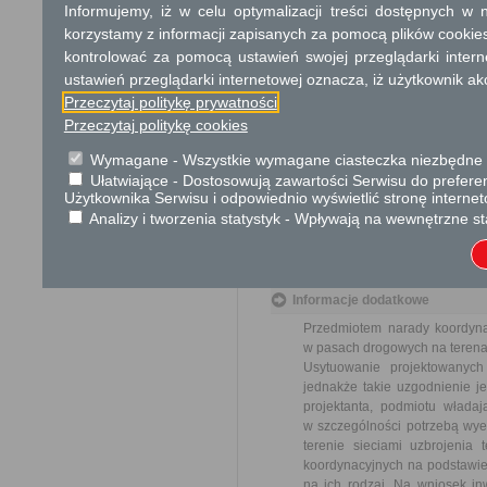
Informujemy, iż w celu optymalizacji treści dostępnych w
Tryb odwoławczy
korzystamy z informacji zapisanych za pomocą plików cookie
kontrolować za pomocą ustawień swojej przeglądarki inter
Brak
ustawień przeglądarki internetowej oznacza, iż użytkownik ak
Przeczytaj politykę prywatności
Skargi i wnioski
Przeczytaj politykę cookies
Przedmiotem skargi może by
ich pracowników, naruszenie p
Wymagane - Wszystkie wymagane ciasteczka niezbędne do
spraw.
Ułatwiające - Dostosowują zawartości Serwisu do preferen
Przedmiotem wniosku mogą 
Użytkownika Serwisu i odpowiednio wyświetlić stronę interne
usprawnienie pracy i zapobieg
Analizy i tworzenia statystyk - Wpływają na wewnętrzne st
Organ właściwy dla załatwien
miesiąca.
Informacje dodatkowe
Przedmiotem narady koordynac
w pasach drogowych na terenac
Usytuowanie projektowanyc
jednakże takie uzgodnienie je
projektanta, podmiotu władaj
w szczególności potrzebą wye
terenie sieciami uzbrojenia
koordynacyjnych na podstawie 
na ich rodzaj. Na wniosek inw