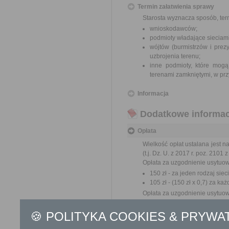
Termin załatwienia sprawy
Starosta wyznacza sposób, ter
wnioskodawców;
podmioty władające sieciami
wójtów (burmistrzów i prez
uzbrojenia terenu;
inne podmioty, które mogą
terenami zamkniętymi, w prz
Informacja
Dodatkowe informac
Opłata
Wielkość opłat ustalana jest n
(t.j. Dz. U. z 2017 r. poz. 2101 
Opłata za uzgodnienie usytuow
150 zł - za jeden rodzaj sie
105 zł - (150 zł x 0,7) za k
Opłata za uzgodnienie usytuow
105 zł – (150 zł x 0,7)
73,50 zł – (150,00 x 0,
🍪 POLITYKA COOKIES & PRYWA
17 zł opłata skarbowa