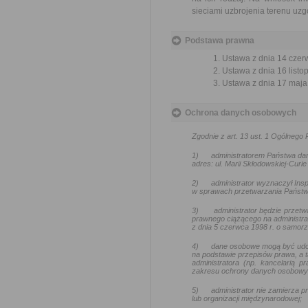
sieciami uzbrojenia terenu uz
Podstawa prawna
Ustawa z dnia 14 czer
Ustawa z dnia 16 listop
Ustawa z dnia 17 maja 
Ochrona danych osobowych
Zgodnie z art. 13 ust. 1 Ogólneg
1)
administratorem Państwa da
adres: ul. Marii Skłodowskiej-Curie
2)
administrator wyznaczył In
w sprawach przetwarzania Państw
3)
administrator będzie przetw
prawnego ciążącego na administra
z dnia 5 czerwca 1998 r. o samo
4)
dane osobowe mogą być udo
na podstawie przepisów prawa, a t
administratora (np. kancelarią
zakresu ochrony danych osobowy
5)
administrator nie zamierza
lub organizacji międzynarodowej;