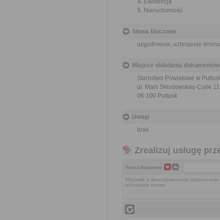
Ewidencja
Nieruchomość
Słowa kluczowe
uzgodnienie, uzbrojenie teren
Miejsce składania dokumentów
Starostwo Powiatowe w Pułtus
ul. Marii Skłodowskiej-Curie 11
06-100 Pułtusk
Uwagi
brak
Zrealizuj usługę prz
Nazwa dokumentu
Wniosek o skoordynowanie usytuowania p
uzbrojenia terenu