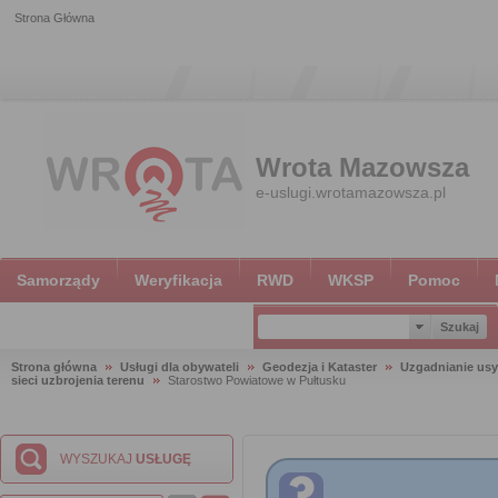
Strona Główna
Wrota Mazowsza
e-uslugi.wrotamazowsza.pl
Samorządy
Weryfikacja
RWD
WKSP
Pomoc
Strona główna
Usługi dla obywateli
Geodezja i Kataster
Uzgadnianie usy
sieci uzbrojenia terenu
Starostwo Powiatowe w Pułtusku
WYSZUKAJ
USŁUGĘ