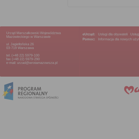
Urząd Marszałkowski Województwa
eUrząd:
Usługi dla obywateli
|
Usług
Mazowieckiego w Warszawie
Pomoc:
Informacja dla nowych uż
ul. Jagiellońska 26
03-719 Warszawa
tel. (+48 22) 5979-100
fax (+48 22) 5979-290
e-mail: urzad@wrotamazowsza.pl