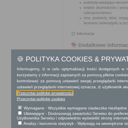
podmioty władające sieciami
wójtów (burmistrzów i prez
uzbrojenia terenu;
inne podmioty, które mogą
terenami zamkniętymi, w prz
Informacja
Dodatkowe informac
Opłata
🍪 POLITYKA COOKIES & PRYWA
Wielkość opłat ustalana jest n
(t.j. Dz. U. z 2017 r. poz. 2101 
Informujemy, iż w celu optymalizacji treści dostępnych w
Opłata za uzgodnienie usytuow
korzystamy z informacji zapisanych za pomocą plików cookie
150 zł - za jeden rodzaj sie
kontrolować za pomocą ustawień swojej przeglądarki inter
105 zł - (150 zł x 0,7) za k
ustawień przeglądarki internetowej oznacza, iż użytkownik ak
Opłata za uzgodnienie usytuow
Przeczytaj politykę prywatności
105 zł – (150 zł x 0,7)
Przeczytaj politykę cookies
73,50 zł – (150,00 x 0,
17 zł opłata skarbowa
Wymagane - Wszystkie wymagane ciasteczka niezbędne do
Ułatwiające - Dostosowują zawartości Serwisu do preferen
Użytkownika Serwisu i odpowiednio wyświetlić stronę interne
Tryb odwoławczy
Analizy i tworzenia statystyk - Wpływają na wewnętrzne st
Brak