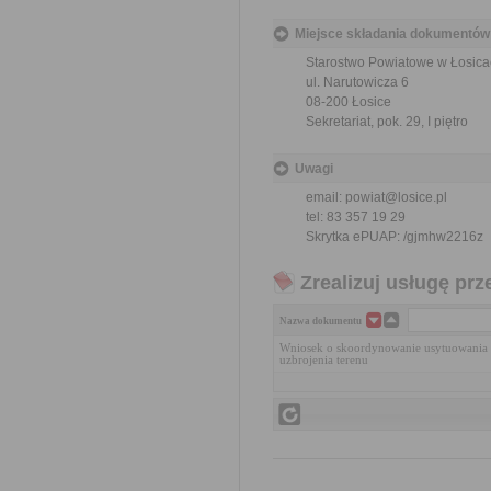
Miejsce składania dokumentów
Starostwo Powiatowe w Łosica
ul. Narutowicza 6
08-200 Łosice
Sekretariat, pok. 29, I piętro
Uwagi
email: powiat@losice.pl
tel: 83 357 19 29
Skrytka ePUAP:
/gjmhw2216z
Zrealizuj usługę prz
Nazwa dokumentu
Wniosek o skoordynowanie usytuowania p
uzbrojenia terenu