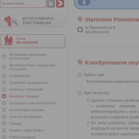
WYSZUKIWARKA
Starostwo Powiatow
TERYTORIALNA
ul. Narutowicza 6
08-200 Łosice
Usługi
dla obywateli
Architektura i planowanie
przestrzenne
Koordynowanie usytu
Bezpieczeństwo i zarządzanie
kryzysowe
Ogólny opis
Drogownictwo
Koordynowanie usytuowania pro
Działalność gospodarcza
Geodezja i Kartografia
Opis skrócony
Geodezja i Kataster
Zgodnie z Prawem geodezyjn
Gospodarka nieruchomościami
i podziemne przewody i
Konserwacja zabytków
elektroenergetyczne i inne
Ochrona Środowiska
przepisów o statystyce publ
Na mocy powyższej ustawy 
Oświata
drogowych na terenie istni
Podatki i opłaty lokalne
koordynacyjnych organizowa
Polityka lokalowa