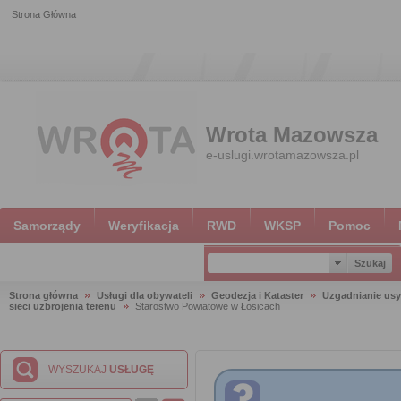
Strona Główna
Wrota Mazowsza
e-uslugi.wrotamazowsza.pl
Samorządy
Weryfikacja
RWD
WKSP
Pomoc
Strona główna
Usługi dla obywateli
Geodezja i Kataster
Uzgadnianie usy
sieci uzbrojenia terenu
Starostwo Powiatowe w Łosicach
WYSZUKAJ
USŁUGĘ