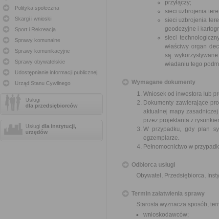
przyłączy;
Polityka społeczna
sieci uzbrojenia te
Skargi i wnioski
sieci uzbrojenia te
geodezyjne i kartogr
Sport i Rekreacja
sieci technologicz
Sprawy komunalne
właściwy organ decy
Sprawy komunikacyjne
są wykorzystywane
Sprawy obywatelskie
władaniu tego podmi
Udostępnianie informacji publicznej
Wymagane dokumenty
Urząd Stanu Cywilnego
Wniosek od inwestora lub pr
Usługi
Dokumenty zawierające pro
dla przedsiębiorców
aktualnej mapy zasadniczej
przez projektanta z rysunkie
Usługi
dla instytucji,
W przypadku, gdy plan syt
urzędów
egzemplarze.
Pełnomocnictwo w przypadku
Odbiorca usługi
Obywatel, Przedsiębiorca, Insty
Termin załatwienia sprawy
Starosta wyznacza sposób, ter
wnioskodawców;