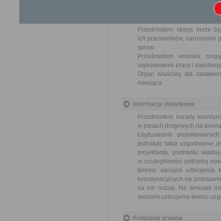
Skargi i wnioski
Przedmiotem skargi może by
ich pracowników, naruszenie p
spraw.
Przedmiotem wniosku mogą 
usprawnienie pracy i zapobieg
Organ właściwy dla załatwien
miesiąca.
Informacje dodatkowe
Przedmiotem narady koordynac
w pasach drogowych na terenac
Usytuowanie projektowanyc
jednakże takie uzgodnienie je
projektanta, podmiotu władaj
w szczególności potrzebą wye
terenie sieciami uzbrojenia
koordynacyjnych na podstawie 
na ich rodzaj. Na wniosek inw
sieciami uzbrojenia terenu uz
Podstawa prawna