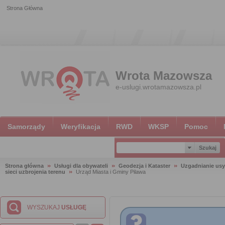
Strona Główna
Wrota Mazowsza
e-uslugi.wrotamazowsza.pl
Samorządy
Weryfikacja
RWD
WKSP
Pomoc
Strona główna
Usługi dla obywateli
Geodezja i Kataster
Uzgadnianie usy
sieci uzbrojenia terenu
Urząd Miasta i Gminy Pilawa
WYSZUKAJ
USŁUGĘ