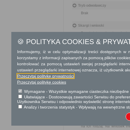
Tryb odwoławczy
Brak
Skargi i wnioski
Przedmiotem skargi może by
ich pracowników, naruszenie p
🍪 POLITYKA COOKIES & PRYWA
spraw.
Przedmiotem wniosku mogą 
Informujemy, iż w celu optymalizacji treści dostępnych w
usprawnienie pracy i zapobieg
korzystamy z informacji zapisanych za pomocą plików cookie
Organ właściwy dla załatwien
kontrolować za pomocą ustawień swojej przeglądarki inter
miesiąca.
ustawień przeglądarki internetowej oznacza, iż użytkownik ak
Przeczytaj politykę prywatności
Informacje dodatkowe
Przeczytaj politykę cookies
Przedmiotem narady koordynac
w pasach drogowych na terenac
Wymagane - Wszystkie wymagane ciasteczka niezbędne do
Usytuowanie projektowanyc
Ułatwiające - Dostosowują zawartości Serwisu do preferen
jednakże takie uzgodnienie je
Użytkownika Serwisu i odpowiednio wyświetlić stronę interne
projektanta, podmiotu władaj
Analizy i tworzenia statystyk - Wpływają na wewnętrzne st
w szczególności potrzebą wye
terenie sieciami uzbrojenia
koordynacyjnych na podstawie 
na ich rodzaj. Na wniosek inw