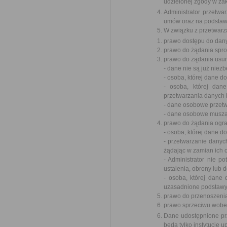
udzielonej zgody w zak
Administrator przetw
umów oraz na podstawi
W związku z przetwarz
prawo dostępu do dany
prawo do żądania spr
prawo do żądania usun
- dane nie są już niez
- osoba, której dane 
- osoba, której dan
przetwarzania danych 
- dane osobowe przet
- dane osobowe muszą 
prawo do żądania ogra
- osoba, której dane 
- przetwarzanie danyc
żądając w zamian ich 
- Administrator nie p
ustalenia, obrony lub 
- osoba, której dane
uzasadnione podstawy 
prawo do przenoszeni
prawo sprzeciwu wobe
Dane udostępnione pr
będą tylko instytucje