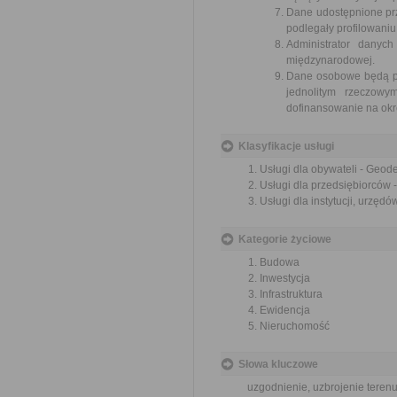
Dane udostępnione pr
podlegały profilowaniu
Administrator danyc
międzynarodowej.
Dane osobowe będą prz
jednolitym rzeczow
dofinansowanie na okre
Klasyfikacje usługi
Usługi dla obywateli - Geod
Usługi dla przedsiębiorców 
Usługi dla instytucji, urzęd
Kategorie życiowe
Budowa
Inwestycja
Infrastruktura
Ewidencja
Nieruchomość
Słowa kluczowe
uzgodnienie, uzbrojenie teren