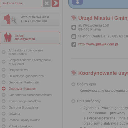
WYSZUKIWARKA
Urząd Miasta i Gmin
TERYTORIALNA
al. Wyzwolenia 158
08-440 Pilawa
Usługi
telefon: Centrala: 25 685 61 10
dla obywateli
http://www.pilawa.com.pl
Architektura i planowanie
przestrzenne
Bezpieczeństwo i zarządzanie
kryzysowe
Drogownictwo
Koordynowanie usytu
Działalność gospodarcza
Geodezja i Kartografia
Ogólny opis
Geodezja i Kataster
Koordynowanie usytuowania pro
Gospodarka nieruchomościami
Opis skrócony
Konserwacja zabytków
Ochrona Środowiska
Zgodnie z Prawem geodezyjn
i podziemne przewody i
Oświata
elektroenergetyczne i inne
Podatki i opłaty lokalne
przepisów o statystyce publ
Polityka lokalowa