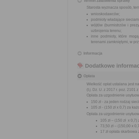
Termin załatwienia sprawy
Starosta wyznacza sposób, ter
wnioskodawców;
podmioty władające sieciami
wójtów (burmistrzów i prez
uzbrojenia terenu;
inne podmioty, które mogą
terenami zamkniętymi, w prz
Informacja
Dodatkowe informac
Opłata
Wielkość opłat ustalana jest n
(t.j. Dz. U. z 2017 r. poz. 2101 
Opłata za uzgodnienie usytuow
150 zł - za jeden rodzaj sie
105 zł - (150 zł x 0,7) za k
Opłata za uzgodnienie usytuow
105 zł – (150 zł x 0,7)
73,50 zł – (150,00 x 0,
17 zł opłata skarbowa