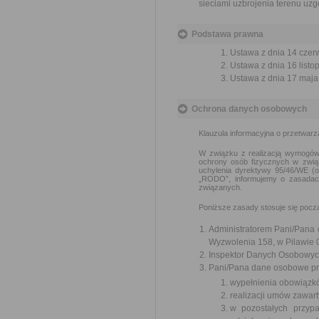
sieciami uzbrojenia terenu uz
Podstawa prawna
Ustawa z dnia 14 czer
Ustawa z dnia 16 listop
Ustawa z dnia 17 maja 
Ochrona danych osobowych
Klauzula informacyjna o przetwar
W związku z realizacją wymogów 
ochrony osób fizycznych w zwią
uchylenia dyrektywy 95/46/WE (o
„RODO”, informujemy o zasadac
związanych.
Poniższe zasady stosuje się poc
Administratorem Pani/Pana d
Wyzwolenia 158, w Pilawie 0
Inspektor Danych Osobowyc
Pani/Pana dane osobowe prz
wypełnienia obowiązk
realizacji umów zawart
w pozostałych przyp