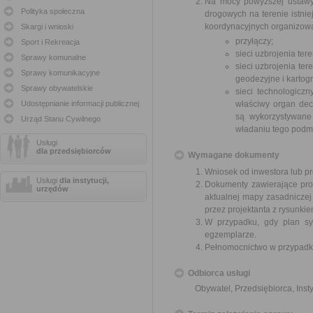
Na mocy powyższej ustawy 
Polityka społeczna
drogowych na terenie istni
koordynacyjnych organizowa
Skargi i wnioski
przyłączy;
Sport i Rekreacja
sieci uzbrojenia te
Sprawy komunalne
sieci uzbrojenia te
Sprawy komunikacyjne
geodezyjne i kartogr
Sprawy obywatelskie
sieci technologicz
Udostępnianie informacji publicznej
właściwy organ decy
są wykorzystywane
Urząd Stanu Cywilnego
władaniu tego podmi
Usługi
dla przedsiębiorców
Wymagane dokumenty
Wniosek od inwestora lub pr
Usługi
dla instytucji,
Dokumenty zawierające pro
urzędów
aktualnej mapy zasadniczej
przez projektanta z rysunkie
W przypadku, gdy plan syt
egzemplarze.
Pełnomocnictwo w przypadku
Odbiorca usługi
Obywatel, Przedsiębiorca, Insty