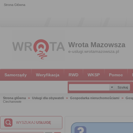
Strona Główna
Wrota Mazowsza
e-uslugi.wrotamazowsza.pl
Samorządy
Weryfikacja
RWD
WKSP
Pomoc
Strona główna
Usługi dla obywateli
Gospodarka nieruchomościami
Gosp
Ciechanowie
WYSZUKAJ
USŁUGĘ