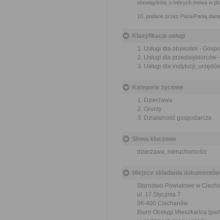
obowiązków, o których mowa w pkt
10. podane przez Pana/Panią dane
Klasyfikacje usługi
Usługi dla obywateli - Gos
Usługi dla przedsiębiorców
Usługi dla instytucji, urzę
Kategorie życiowe
Dzierżawa
Grunty
Działalność gospodarcza
Słowa kluczowe
dzierżawa, nieruchomości
Miejsce składania dokumentów
Starostwo Powiatowe w Ciech
ul. 17 Stycznia 7
06-400 Ciechanów
Biuro Obsługi Mieszkańca (part