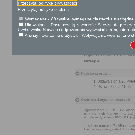
Przeczytaj politykę prywatności
Brak
Przeczytaj politykę cookies
Wymagane - Wszystkie wymagane ciasteczka niezbędne do
Skargi i wnioski
Ułatwiające - Dostosowują zawartości Serwisu do preferen
Przedmiotem skargi może by
Użytkownika Serwisu i odpowiednio wyświetlić stronę interne
ich pracowników, naruszenie p
Analizy i tworzenia statystyk - Wpływają na wewnętrzne st
spraw.
Przedmiotem wniosku mogą 
usprawnienie pracy i zapobieg
Organ właściwy dla załatwien
miesiąca.
Podstawa prawna
Ustawa z dnia 23 kwiet
Ustawa z dnia 21 sierp
Ochrona danych osobowych
Zgodnie z art. 13 ust. 1 i 2 Rozp
ochrony osób fizycznych w zwią
uchylenia dyrektywy 95/46/WE (og
1. Administratorem Pani/Pana dan
Ciechanów, zwany dalej Administr