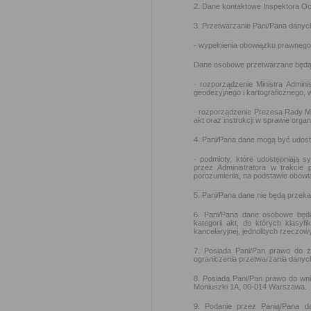
2. Dane kontaktowe Inspektora O
3. Przetwarzanie Pani/Pana danyc
- wypełnienia obowiązku prawnego 
Dane osobowe przetwarzane będą 
· rozporządzenie Ministra Admini
geodezyjnego i kartograficznego, 
· rozporządzenie Prezesa Rady Min
akt oraz instrukcji w sprawie orga
4. Pani/Pana dane mogą być udos
· podmioty, które udostępniają 
przez Administratora w trakcie
porozumienia, na podstawie obow
5. Pani/Pana dane nie będą przek
6. Pani/Pana dane osobowe będ
kategorii akt, do których klasyf
kancelaryjnej, jednolitych rzeczow
7. Posiada Pani/Pan prawo do ż
ograniczenia przetwarzania danyc
8. Posiada Pani/Pan prawo do wn
Moniuszki 1A, 00-014 Warszawa.
9. Podanie przez Panią/Pana d