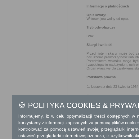
Informacje o płatnościach
Opis kwoty:
Wniosek jest wolny od opłat.
Tryb odwoławczy
Brak
Skargi i wnioski
Przedmiotem skargi może być zan
naruszenie praworządności lub int
Przedmiotem wniosku mogą być m
i zapobieganie nadużyciom, ochron
Organ właściwy dla załatwienia ska
Podstawa prawna
Ustawa z dnia 23 kwietnia 1964 
Ustawa z dnia 21 sierpnia 1997
🍪 POLITYKA COOKIES & PRYWA
Dodatkowe informac
Informujemy, iż w celu optymalizacji treści dostępnych w
Opłata
korzystamy z informacji zapisanych za pomocą plików cookie
Wniosek jest wolny od opłat.
kontrolować za pomocą ustawień swojej przeglądarki inter
ustawień przeglądarki internetowej oznacza, iż użytkownik ak
Tryb odwoławczy