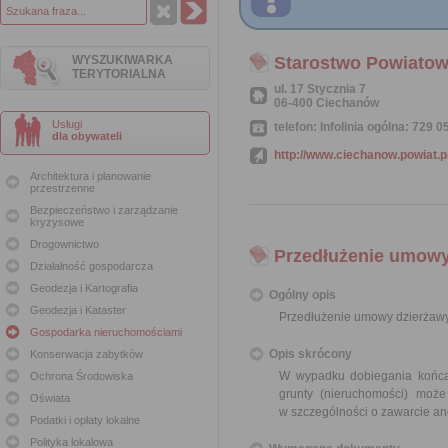
WYSZUKIWARKA
Starostwo Powiatow
TERYTORIALNA
ul. 17 Stycznia 7
06-400 Ciechanów
Usługi
telefon: Infolinia ogólna: 729
dla obywateli
http://www.ciechanow.powiat.p
Architektura i planowanie
przestrzenne
Bezpieczeństwo i zarządzanie
kryzysowe
Drogownictwo
Przedłużenie umowy
Działalność gospodarcza
Geodezja i Kartografia
Ogólny opis
Geodezja i Kataster
Przedłużenie umowy dzierżawy
Gospodarka nieruchomościami
Opis skrócony
Konserwacja zabytków
W wypadku dobiegania końca 
Ochrona Środowiska
grunty (nieruchomości) moż
Oświata
w szczególności o zawarcie an
Podatki i opłaty lokalne
Polityka lokalowa