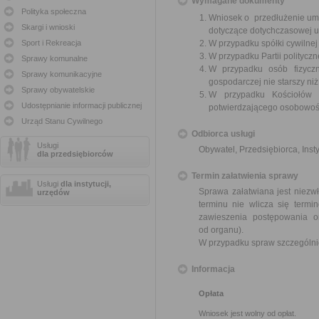
Wymagane dokumenty
Polityka społeczna
Wniosek o przedłużenie umo
Skargi i wnioski
dotyczące dotychczasowej 
Sport i Rekreacja
W przypadku spółki cywilne
W przypadku Partii polityczn
Sprawy komunalne
W przypadku osób fizyczn
Sprawy komunikacyjne
gospodarczej nie starszy niż
Sprawy obywatelskie
W przypadku Kościołów 
Udostępnianie informacji publicznej
potwierdzającego osobowoś
Urząd Stanu Cywilnego
Odbiorca usługi
Usługi
Obywatel, Przedsiębiorca, Insty
dla przedsiębiorców
Termin załatwienia sprawy
Usługi
dla instytucji,
Sprawa załatwiana jest niezwł
urzędów
terminu nie wlicza się term
zawieszenia postępowania 
od organu).
W przypadku spraw szczególni
Informacja
Opłata
Wniosek jest wolny od opłat.