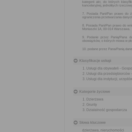
kategorii akt, do których klasyf
kancelaryjnej, jednolitych rzeczow
7. Posiada Pani/Pan prawo do ż
ograniczenia przetwarzania danyc
8. Posiada Pani/Pan prawo do wn
Moniuszki 1A, 00-014 Warszawa.
9. Podanie przez Panią/Pana d
obowiązków, o których mowa w pkt
10. podane przez Pana/Panią dane
Klasyfikacje usługi
Usługi dla obywateli - Gos
Usługi dla przedsiębiorców
Usługi dla instytucji, urzę
Kategorie życiowe
Dzierżawa
Grunty
Działalność gospodarcza
Słowa kluczowe
dzierżawa, nieruchomości