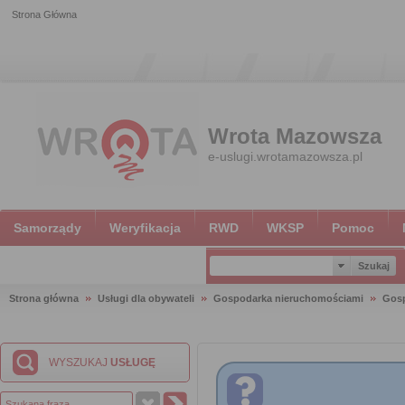
Strona Główna
Wrota Mazowsza
e-uslugi.wrotamazowsza.pl
Samorządy
Weryfikacja
RWD
WKSP
Pomoc
Strona główna
Usługi dla obywateli
Gospodarka nieruchomościami
Gosp
WYSZUKAJ
USŁUGĘ