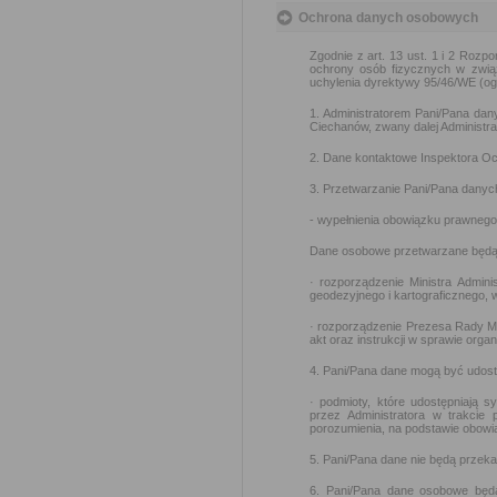
Ochrona danych osobowych
Zgodnie z art. 13 ust. 1 i 2 Rozp
ochrony osób fizycznych w zwią
uchylenia dyrektywy 95/46/WE (og
1. Administratorem Pani/Pana dan
Ciechanów, zwany dalej Administr
2. Dane kontaktowe Inspektora O
3. Przetwarzanie Pani/Pana danyc
- wypełnienia obowiązku prawnego 
Dane osobowe przetwarzane będą 
· rozporządzenie Ministra Admini
geodezyjnego i kartograficznego, 
· rozporządzenie Prezesa Rady Min
akt oraz instrukcji w sprawie orga
4. Pani/Pana dane mogą być udos
· podmioty, które udostępniają 
przez Administratora w trakcie
porozumienia, na podstawie obow
5. Pani/Pana dane nie będą przek
6. Pani/Pana dane osobowe będ