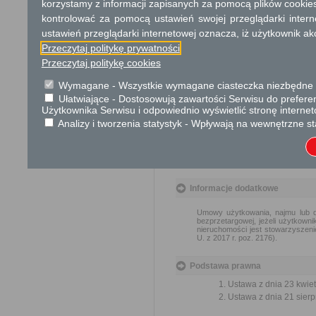
korzystamy z informacji zapisanych za pomocą plików cookie
Opłata
kontrolować za pomocą ustawień swojej przeglądarki inter
Wniosek jest wolny od opłat.
ustawień przeglądarki internetowej oznacza, iż użytkownik ak
Przeczytaj politykę prywatności
Tryb odwoławczy
Przeczytaj politykę cookies
Brak
Wymagane - Wszystkie wymagane ciasteczka niezbędne do
Ułatwiające - Dostosowują zawartości Serwisu do preferen
Skargi i wnioski
Użytkownika Serwisu i odpowiednio wyświetlić stronę interne
Analizy i tworzenia statystyk - Wpływają na wewnętrzne st
Przedmiotem skargi może być zan
naruszenie praworządności lub int
Przedmiotem wniosku mogą być m
i zapobieganie nadużyciom, ochron
Organ właściwy dla załatwienia ska
Informacje dodatkowe
Umowy użytkowania, najmu lub d
bezprzetargowej, jeżeli użytkown
nieruchomości jest stowarzyszeni
U. z 2017 r. poz. 2176).
Podstawa prawna
Ustawa z dnia 23 kwiet
Ustawa z dnia 21 sierp