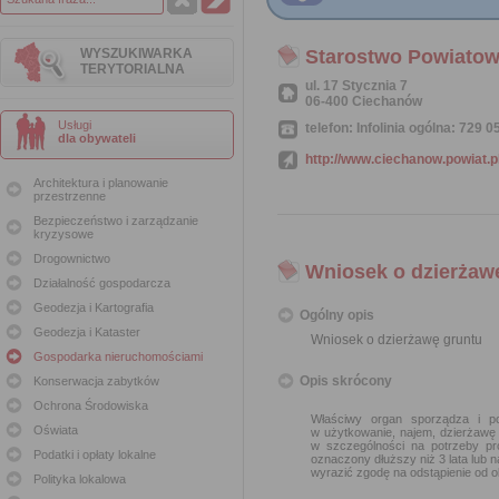
WYSZUKIWARKA
Starostwo Powiatow
TERYTORIALNA
ul. 17 Stycznia 7
06-400 Ciechanów
Usługi
telefon: Infolinia ogólna: 729
dla obywateli
http://www.ciechanow.powiat.p
Architektura i planowanie
przestrzenne
Bezpieczeństwo i zarządzanie
kryzysowe
Drogownictwo
Wniosek o dzierżaw
Działalność gospodarcza
Geodezja i Kartografia
Ogólny opis
Geodezja i Kataster
Wniosek o dzierżawę gruntu
Gospodarka nieruchomościami
Opis skrócony
Konserwacja zabytków
Ochrona Środowiska
Właściwy organ sporządza i po
Oświata
w użytkowanie, najem, dzierżawę
w szczególności na potrzeby pr
Podatki i opłaty lokalne
oznaczony dłuższy niż 3 lata lub 
wyrazić zgodę na odstąpienie od 
Polityka lokalowa