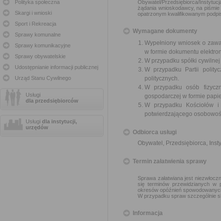
Polityka społeczna
Obywatel/Przedsiębiorca/Instytuc
żądania wnioskodawcy, na piśmie 
Skargi i wnioski
opatrzonym kwalifikowanym podpi
Sport i Rekreacja
Wymagane dokumenty
Sprawy komunalne
Wypełniony wniosek o zawar
Sprawy komunikacyjne
w formie dokumentu elektro
Sprawy obywatelskie
W przypadku spółki cywilne
Udostępnianie informacji publicznej
W przypadku Partii polity
Urząd Stanu Cywilnego
politycznych.
W przypadku osób fizyczn
Usługi
gospodarczej w formie papier
dla przedsiębiorców
W przypadku Kościołów i
potwierdzającego osobowoś
Usługi
dla instytucji,
urzędów
Odbiorca usługi
Obywatel, Przedsiębiorca, Insty
Termin załatwienia sprawy
Sprawa załatwiana jest niezwłoczn
się terminów przewidzianych w 
okresów opóźnień spowodowanych 
W przypadku spraw szczególnie sk
Informacja