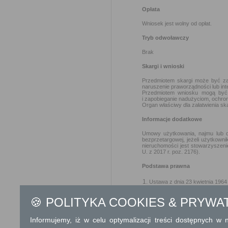
Opłata
Wniosek jest wolny od opłat.
Tryb odwoławczy
Brak
Skargi i wnioski
Przedmiotem skargi może być zan
naruszenie praworządności lub int
Przedmiotem wniosku mogą być m
i zapobieganie nadużyciom, ochron
Organ właściwy dla załatwienia ska
Informacje dodatkowe
Umowy użytkowania, najmu lub d
bezprzetargowej, jeżeli użytkown
nieruchomości jest stowarzyszeni
U. z 2017 r. poz. 2176).
Podstawa prawna
Ustawa z dnia 23 kwietnia 1964 
Ustawa z dnia 21 sierpnia 1997
🍪 POLITYKA COOKIES & PRYWA
Dodatkowe informac
Informujemy, iż w celu optymalizacji treści dostępnych w