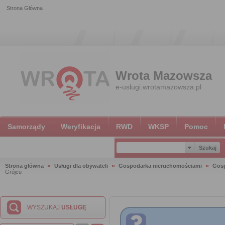
Strona Główna
Wrota Mazowsza
e-uslugi.wrotamazowsza.pl
Samorządy
Weryfikacja
RWD
WKSP
Pomoc
Strona główna
Usługi dla obywateli
Gospodarka nieruchomościami
Gosp
Grójcu
WYSZUKAJ
USŁUGĘ