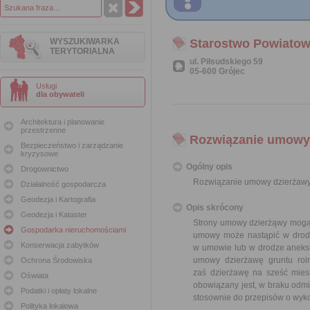
WYSZUKIWARKA
Starostwo Powiatow
TERYTORIALNA
ul. Piłsudskiego 59
05-600 Grójec
Usługi
dla obywateli
Architektura i planowanie
przestrzenne
Rozwiązanie umowy 
Bezpieczeństwo i zarządzanie
kryzysowe
Ogólny opis
Drogownictwo
Rozwiązanie umowy dzierżawy
Działalność gospodarcza
Geodezja i Kartografia
Opis skrócony
Geodezja i Kataster
Strony umowy dzierżąwy mogą 
Gospodarka nieruchomościami
umowy może nastąpić w drodz
Konserwacja zabytków
w umowie lub w drodze aneks
umowy dzierżawę gruntu rol
Ochrona Środowiska
zaś dzierżawę na sześć mies
Oświata
obowiązany jest, w braku odmi
Podatki i opłaty lokalne
stosownie do przepisów o wyk
Polityka lokalowa