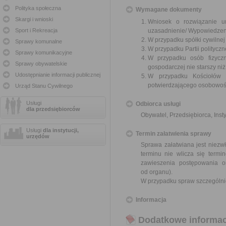
Polityka społeczna
Wymagane dokumenty
Skargi i wnioski
Wniosek o rozwiązanie u
Sport i Rekreacja
uzasadnienie/ Wypowiedzen
W przypadku spółki cywilne
Sprawy komunalne
W przypadku Partii polityczn
Sprawy komunikacyjne
W przypadku osób fizyczn
Sprawy obywatelskie
gospodarczej nie starszy niż
Udostępnianie informacji publicznej
W przypadku Kościołów 
potwierdzającego osobowoś
Urząd Stanu Cywilnego
Usługi
Odbiorca usługi
dla przedsiębiorców
Obywatel, Przedsiębiorca, Insty
Usługi
dla instytucji,
Termin załatwienia sprawy
urzędów
Sprawa załatwiana jest niezwł
terminu nie wlicza się term
zawieszenia postępowania 
od organu).
W przypadku spraw szczególni
Informacja
Dodatkowe informac