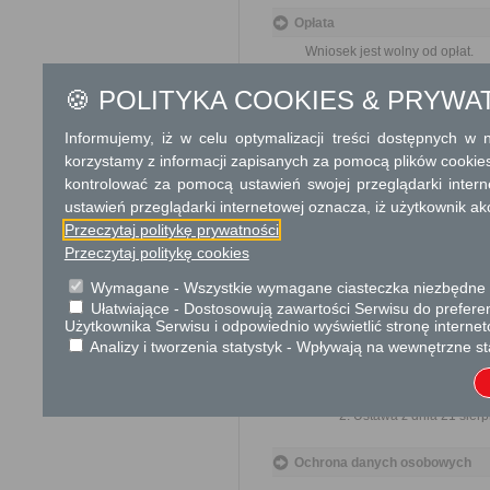
Opłata
Wniosek jest wolny od opłat.
🍪 POLITYKA COOKIES & PRYWA
Tryb odwoławczy
Brak
Informujemy, iż w celu optymalizacji treści dostępnych w
korzystamy z informacji zapisanych za pomocą plików cookie
Skargi i wnioski
kontrolować za pomocą ustawień swojej przeglądarki inter
Przedmiotem skargi może by
ustawień przeglądarki internetowej oznacza, iż użytkownik ak
ich pracowników, naruszenie p
Przeczytaj politykę prywatności
spraw.
Przeczytaj politykę cookies
Przedmiotem wniosku mogą 
usprawnienie pracy i zapobieg
Wymagane - Wszystkie wymagane ciasteczka niezbędne do
Organ właściwy dla załatwien
Ułatwiające - Dostosowują zawartości Serwisu do preferen
miesiąca.
Użytkownika Serwisu i odpowiednio wyświetlić stronę interne
Analizy i tworzenia statystyk - Wpływają na wewnętrzne st
Podstawa prawna
Ustawa z dnia 23 kwiet
Ustawa z dnia 21 sierp
Ochrona danych osobowych