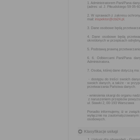
1. Administratorem Pani/Pana dan
(adres: ul. J. Piłsudskiego 59 05-6
2. W sprawach z zakresu ochron
mail:
inspektor@cbi24.pl
.
3. Dane osobowe będą przetwarzan
4. Dane osobowe będą przetwar
określonych w przepisach odrębny
5. Podstawą prawną przetwarzania d
6. 6. Odbiorcami Pani/Pana da
Administratora.
7. Osoba, której dane dotyczą ma
- dostępu do treści swoich danyc
swoich danych, a także - w przy
przetwarzania Państwa danych.
- wniesienia skargi do organu na
z naruszeniem przepisów powyżs
ul. Stawki 2, 00-193 Warszawa
Ponadto informujemy, iż w związk
wyłącznie na zautomatyzowanym pr
osobowych.
Klasyfikacje usługi
Usługi dla obywateli - Gos