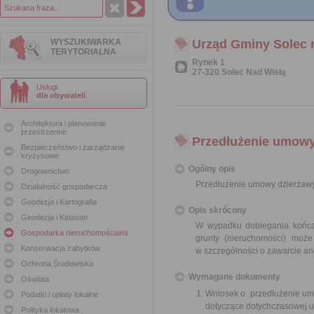
WYSZUKIWARKA
Urząd Gminy Solec 
TERYTORIALNA
Rynek 1
27-320 Solec Nad Wisłą
Usługi
dla obywateli
Architektura i planowanie
przestrzenne
Przedłużenie umowy
Bezpieczeństwo i zarządzanie
kryzysowe
Ogólny opis
Drogownictwo
Przedłużenie umowy dzierżawy
Działalność gospodarcza
Geodezja i Kartografia
Opis skrócony
Geodezja i Kataster
W wypadku dobiegania końca 
Gospodarka nieruchomościami
grunty (nieruchomości) moż
Konserwacja zabytków
w szczególności o zawarcie an
Ochrona Środowiska
Wymagane dokumenty
Oświata
Wniosek o przedłużenie umo
Podatki i opłaty lokalne
dotyczące dotychczasowej 
Polityka lokalowa