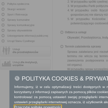
W przypadku spółki cywilne
Polityka społeczna
W przypadku Partii polityczn
Skargi i wnioski
W przypadku osób fizyczn
Sport i Rekreacja
gospodarczej nie starszy niż
W przypadku Kościołów 
Sprawy komunalne
potwierdzającego osobowoś
Sprawy komunikacyjne
Sprawy obywatelskie
Odbiorca usługi
Udostępnianie informacji publicznej
Obywatel, Przedsiębiorca, Insty
Urząd Stanu Cywilnego
Termin załatwienia sprawy
Usługi
Sprawa załatwiana jest niezwł
dla przedsiębiorców
terminu nie wlicza się term
zawieszenia postępowania 
Usługi
dla instytucji,
od organu).
urzędów
W przypadku spraw szczególni
🍪 POLITYKA COOKIES & PRYWA
Informacja
Informujemy, iż w celu optymalizacji treści dostępnych w
Dodatkowe informac
korzystamy z informacji zapisanych za pomocą plików cookie
Opłata
kontrolować za pomocą ustawień swojej przeglądarki inter
ustawień przeglądarki internetowej oznacza, iż użytkownik ak
Wniosek jest wolny od opłat.
Przeczytaj politykę prywatności