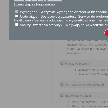
Przeczytaj politykę cookies
Tryb odwoławczy
Brak
Wymagane - Wszystkie wymagane ciasteczka niezbędne do
Ułatwiające - Dostosowują zawartości Serwisu do preferen
Użytkownika Serwisu i odpowiednio wyświetlić stronę interne
Skargi i wnioski
Analizy i tworzenia statystyk - Wpływają na wewnętrzne st
Przedmiotem skargi może by
ich pracowników, naruszenie p
spraw.
Przedmiotem wniosku mogą 
usprawnienie pracy i zapobieg
Organ właściwy dla załatwien
miesiąca.
Podstawa prawna
Ustawa z dnia 23 kwiet
Ustawa z dnia 21 sierp
Ochrona danych osobowych
Klasyfikacje usługi
Usługi dla obywateli - Gos
Usługi dla przedsiębiorców