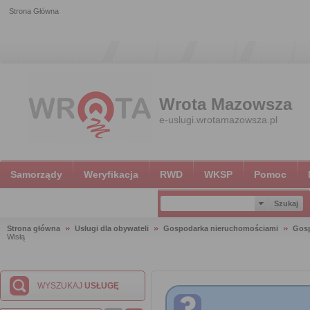
Strona Główna
Wrota Mazowsza
e-uslugi.wrotamazowsza.pl
Samorządy
Weryfikacja
RWD
WKSP
Pomoc
Strona główna
Usługi dla obywateli
Gospodarka nieruchomościami
Gosp
Wisłą
WYSZUKAJ
USŁUGĘ