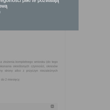
gólności pliki te pozwalają
ki została zawarta powinien zawierać
tową
w umowie).
n
u z księgi ewidencji partii politycznych.
twierdzający prowadzenie działalności
eży dołączyć - kserokopię dokumentu
nia złożenia kompletnego wniosku (do tego
okonania określonych czynności, okresów
y strony albo z przyczyn niezależnych
do 2 miesięcy.