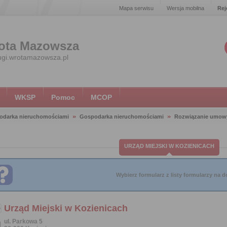
Mapa serwisu
Wersja mobilna
Rej
ota Mazowsza
ugi.wrotamazowsza.pl
WKSP
Pomoc
MCOP
odarka nieruchomościami
Gospodarka nieruchomościami
Rozwiązanie umowy
URZĄD MIEJSKI W KOZIENICACH
Wybierz formularz z listy formularzy na do
Urząd Miejski w Kozienicach
ul. Parkowa 5