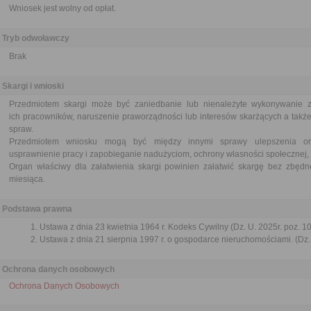
Wniosek jest wolny od opłat.
Tryb odwoławczy
Brak
Skargi i wnioski
Przedmiotem skargi może być zaniedbanie lub nienależyte wykonywanie 
ich pracowników, naruszenie praworządności lub interesów skarżących a także
spraw.
Przedmiotem wniosku mogą być między innymi sprawy ulepszenia orga
usprawnienie pracy i zapobieganie nadużyciom, ochrony własności społecznej, 
Organ właściwy dla załatwienia skargi powinien załatwić skargę bez zbędne
miesiąca.
Podstawa prawna
Ustawa z dnia 23 kwietnia 1964 r. Kodeks Cywilny (Dz. U. 2025r. poz. 1
Ustawa z dnia 21 sierpnia 1997 r. o gospodarce nieruchomościami. (Dz. 
Ochrona danych osobowych
Ochrona Danych Osobowych