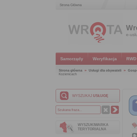
Strona Główna
Wr
e-usl
Samorządy
Weryfikacja
RWD
Strona główna
Usługi dla obywateli
Gosp
Kozienicach
WYSZUKAJ
USŁUGĘ
WYSZUKIWARKA
TERYTORIALNA