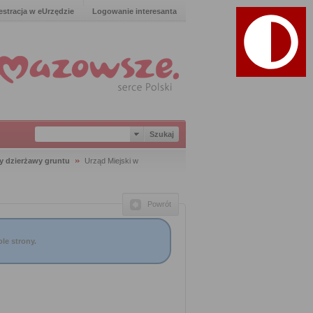
estracja w eUrzędzie
Logowanie interesanta
 dzierżawy gruntu
Urząd Miejski w
Powrót
le strony.