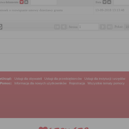
zwa dokumentu
Data
iosek o rozwiązanie umowy dzierżawy gruntu
13-09-2018 13:13:48
Pokaż 
Strona 
eUrząd:
Usługi dla obywateli
|
Usługi dla przedsiębiorców
|
Usługi dla instytucji i urzędów
Pomoc:
Informacja dla nowych użytkowników
|
Rejestracja
|
Wszystkie tematy pomocy