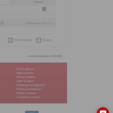
Operacja
Wyświetlono 1 do 1 z 1
Poleć stronę
Drukuj
Liczba wyświetleń: 4404064
Strona główna
Mapa serwisu
Wersja mobilna
Zgłoś problem
Deklaracja dostępności
Polityka prywatności
Polityka cookies
Ustawienia cookies