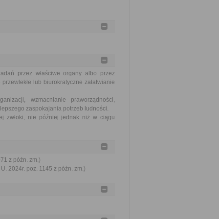
zadań przez właściwe organy albo przez
 przewlekłe lub biurokratyczne załatwianie
nizacji, wzmacnianie praworządności,
lepszego zaspokajania potrzeb ludności.
j zwłoki, nie później jednak niż w ciągu
071 z późn. zm.)
U. 2024r. poz. 1145 z późn. zm.)