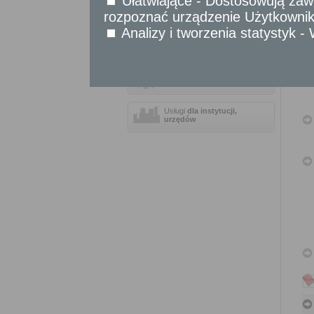
Ułatwiające - Dostosowują zawa
Sprawy komunikacyjne
rozpoznać urządzenie Użytkownika
Sprawy obywatelskie
Analizy i tworzenia statystyk 
Udostępnianie informacji publicznej
Urząd Stanu Cywilnego
Usługi
dla przedsiębiorców
Usługi
dla instytucji,
urzędów