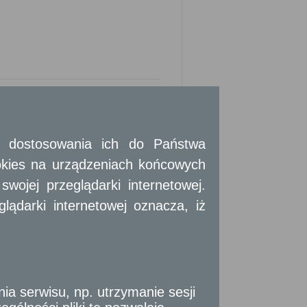
 i dostosowania ich do Państwa
okies na urządzeniach końcowych
ojej przeglądarki internetowej.
stała zawarta. Zakończenie obowiązywania
ądarki internetowej oznacza, iż
ia, z zachowaniem warunków określonych
e rozwiązania umowy). W braku odmiennej
zód na koniec roku dzierżawnego, inną
o. Po zakończeniu dzierżawy dzierżawca
im stanie, w jakim powinien się znajdować
 serwisu, np. utrzymanie sesji