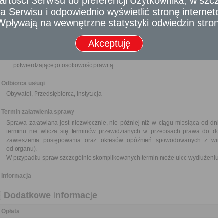
rtości Serwisu do preferencji Użytkownika, w szcze
Wniosek o rozwiązanie umowy dzierżawy przez upływem okresu na ja
 Serwisu i odpowiednio wyświetlić stronę interne
uzasadnienie/ Wypowiedzenie umowy dzierżawy (na zasadach określonych 
- Wpływają na wewnętrzne statystyki odwiedzin stro
W przypadku spółki cywilnej do wniosku należy dołączyć kserokopię umowy.
W przypadku Partii politycznej do wniosku należy dołączyć - kserokopię wyciąg
W przypadku osób fizycznych do wniosku należy dołączyć dokument po
Akceptuję
gospodarczej nie starszy niż 3 miesiące.
W przypadku Kościołów i związków wyznaniowych do wniosku nal
potwierdzającego osobowość prawną.
Odbiorca usługi
Obywatel, Przedsiębiorca, Instytucja
Termin załatwienia sprawy
Sprawa załatwiana jest niezwłocznie, nie później niż w ciągu miesiąca od d
terminu nie wlicza się terminów przewidzianych w przepisach prawa do d
zawieszenia postępowania oraz okresów opóźnień spowodowanych z win
od organu).
W przypadku spraw szczególnie skomplikowanych termin może ulec wydłużeniu 
Informacja
Dodatkowe informacje
Opłata