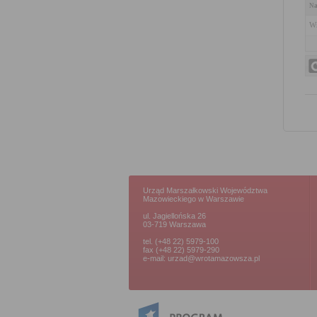
Na
Wn
Urząd Marszałkowski Województwa
Mazowieckiego w Warszawie
ul. Jagiellońska 26
03-719 Warszawa
tel. (+48 22) 5979-100
fax (+48 22) 5979-290
e-mail: urzad@wrotamazowsza.pl