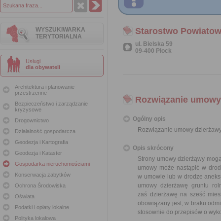
WYSZUKIWARKA
Starostwo Powiatow
TERYTORIALNA
ul. Bielska 59
09-400 Płock
Usługi
dla obywateli
Architektura i planowanie
przestrzenne
Rozwiązanie umowy 
Bezpieczeństwo i zarządzanie
kryzysowe
Ogólny opis
Drogownictwo
Rozwiązanie umowy dzierżawy
Działalność gospodarcza
Geodezja i Kartografia
Opis skrócony
Geodezja i Kataster
Strony umowy dzierżąwy mogą 
Gospodarka nieruchomościami
umowy może nastąpić w drodz
Konserwacja zabytków
w umowie lub w drodze aneks
umowy dzierżawę gruntu rol
Ochrona Środowiska
zaś dzierżawę na sześć mies
Oświata
obowiązany jest, w braku odmi
Podatki i opłaty lokalne
stosownie do przepisów o wyk
Polityka lokalowa