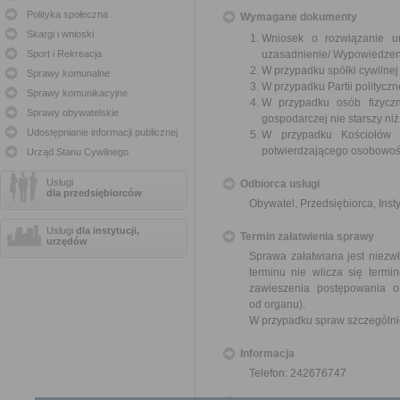
Polityka społeczna
Wymagane dokumenty
Skargi i wnioski
Wniosek o rozwiązanie u
Sport i Rekreacja
uzasadnienie/ Wypowiedzen
W przypadku spółki cywilne
Sprawy komunalne
W przypadku Partii polityczn
Sprawy komunikacyjne
W przypadku osób fizyczn
Sprawy obywatelskie
gospodarczej nie starszy niż
Udostępnianie informacji publicznej
W przypadku Kościołów 
potwierdzającego osobowoś
Urząd Stanu Cywilnego
Usługi
Odbiorca usługi
dla przedsiębiorców
Obywatel, Przedsiębiorca, Insty
Usługi
dla instytucji,
Termin załatwienia sprawy
urzędów
Sprawa załatwiana jest niezwł
terminu nie wlicza się term
zawieszenia postępowania 
od organu).
W przypadku spraw szczególni
Informacja
Telefon: 242676747