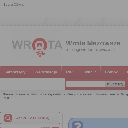
Strona Główna
Wrota Mazowsza
e-uslugi.wrotamazowsza.pl
Samorządy
Weryfikacja
RWD
WKSP
Pomoc
Strona główna
Usługi dla obywateli
Gospodarka nieruchomościami
Gosp
Płocku
WYSZUKAJ
USŁUGĘ