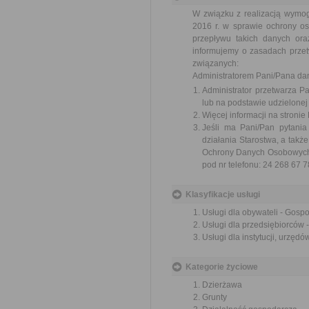
W związku z realizacją wymo
2016 r. w sprawie ochrony o
przepływu takich danych or
informujemy o zasadach prze
związanych:
Administratorem Pani/Pana dany
Administrator przetwarza 
lub na podstawie udzielonej
Więcej informacji na stronie
Jeśli ma Pani/Pan pytani
działania Starostwa, a tak
Ochrony Danych Osobowych w
pod nr telefonu: 24 268 67 7
Klasyfikacje usługi
Usługi dla obywateli - Gos
Usługi dla przedsiębiorców
Usługi dla instytucji, urzę
Kategorie życiowe
Dzierżawa
Grunty