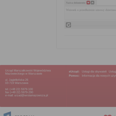
Nazwa dokumentu
Wniosek o przedłużenie umowy dzierżaw
Urząd Marszałkowski Województwa
eUrząd:
Usługi dla obywateli
|
Usług
Mazowieckiego w Warszawie
Pomoc:
Informacja dla nowych uż
ul. Jagiellońska 26
03-719 Warszawa
tel. (+48 22) 5979-100
fax (+48 22) 5979-290
e-mail: urzad@wrotamazowsza.pl