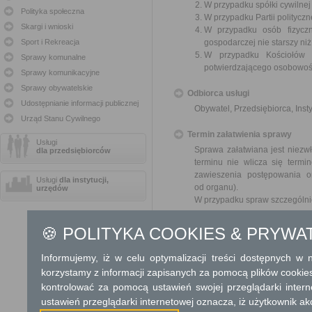
W przypadku spółki cywilne
Polityka społeczna
W przypadku Partii polityczn
Skargi i wnioski
W przypadku osób fizyczn
Sport i Rekreacja
gospodarczej nie starszy niż
W przypadku Kościołów 
Sprawy komunalne
potwierdzającego osobowoś
Sprawy komunikacyjne
Sprawy obywatelskie
Odbiorca usługi
Udostępnianie informacji publicznej
Obywatel, Przedsiębiorca, Insty
Urząd Stanu Cywilnego
Termin załatwienia sprawy
Usługi
Sprawa załatwiana jest niezwł
dla przedsiębiorców
terminu nie wlicza się term
zawieszenia postępowania 
Usługi
dla instytucji,
od organu).
urzędów
W przypadku spraw szczególni
Informacja
🍪 POLITYKA COOKIES & PRYWA
Dodatkowe informac
Informujemy, iż w celu optymalizacji treści dostępnych w
korzystamy z informacji zapisanych za pomocą plików cookie
Opłata
kontrolować za pomocą ustawień swojej przeglądarki inter
Wniosek jest wolny od opłat.
ustawień przeglądarki internetowej oznacza, iż użytkownik ak