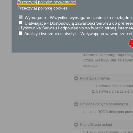
Przeczytaj politykę prywatności
Tryb odwoławczy
Przeczytaj politykę cookies
Brak
Wymagane - Wszystkie wymagane ciasteczka niezbędne do
Ułatwiające - Dostosowują zawartości Serwisu do preferen
Skargi i wnioski
Użytkownika Serwisu i odpowiednio wyświetlić stronę interne
Analizy i tworzenia statystyk - Wpływają na wewnętrzne st
Przedmiotem skargi może by
ich pracowników, naruszenie p
spraw.
Przedmiotem wniosku mogą 
usprawnienie pracy i zapobieg
Organ właściwy dla załatwien
miesiąca.
Podstawa prawna
Ustawa z dnia 23 kwiet
Ustawa z dnia 21 sierp
Ochrona danych osobowych
klauzula RODO dostępna pod 
Klasyfikacje usługi
Usługi dla obywateli - Gos