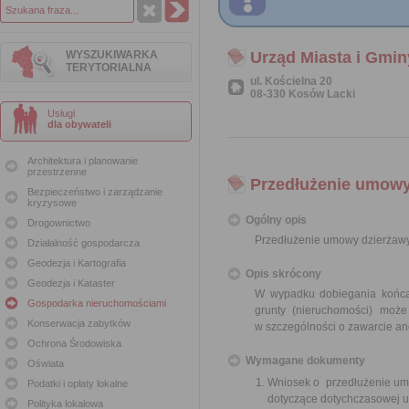
WYSZUKIWARKA
Urząd Miasta i Gmi
TERYTORIALNA
ul. Kościelna 20
08-330 Kosów Lacki
Usługi
dla obywateli
Architektura i planowanie
przestrzenne
Przedłużenie umowy
Bezpieczeństwo i zarządzanie
kryzysowe
Ogólny opis
Drogownictwo
Przedłużenie umowy dzierżawy
Działalność gospodarcza
Geodezja i Kartografia
Opis skrócony
Geodezja i Kataster
W wypadku dobiegania końca 
Gospodarka nieruchomościami
grunty (nieruchomości) moż
Konserwacja zabytków
w szczególności o zawarcie an
Ochrona Środowiska
Wymagane dokumenty
Oświata
Wniosek o przedłużenie umo
Podatki i opłaty lokalne
dotyczące dotychczasowej 
Polityka lokalowa