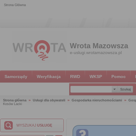
Strona Główna
Wrota Mazowsza
e-uslugi.wrotamazowsza.pl
Samorządy
Weryfikacja
RWD
WKSP
Pomoc
Strona główna
Usługi dla obywateli
Gospodarka nieruchomościami
Gosp
Kosów Lacki
WYSZUKAJ
USŁUGĘ