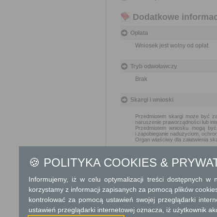
Dodatkowe informac
Opłata
Wniosek jest wolny od opłat.
Tryb odwoławczy
Brak
Skargi i wnioski
Przedmiotem skargi może być zan
naruszenie praworządności lub int
Przedmiotem wniosku mogą być m
i zapobieganie nadużyciom, ochron
Organ właściwy dla załatwienia ska
Informacje dodatkowe
🍪 POLITYKA COOKIES & PRYWA
Umowy użytkowania, najmu lub d
Informujemy, iż w celu optymalizacji treści dostępnych w
bezprzetargowej, jeżeli użytkown
nieruchomości jest stowarzyszeni
korzystamy z informacji zapisanych za pomocą plików cookie
U. z 2017 r. poz. 2176).
kontrolować za pomocą ustawień swojej przeglądarki inter
ustawień przeglądarki internetowej oznacza, iż użytkownik ak
Podstawa prawna