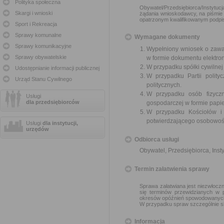
Polityka społeczna
Obywatel/Przedsiębiorca/Instytuc
Skargi i wnioski
żądania wnioskodawcy, na piśmie 
opatrzonym kwalifikowanym podpi
Sport i Rekreacja
Sprawy komunalne
Wymagane dokumenty
Sprawy komunikacyjne
Wypełniony wniosek o zawar
Sprawy obywatelskie
w formie dokumentu elektro
W przypadku spółki cywilne
Udostępnianie informacji publicznej
W przypadku Partii polity
Urząd Stanu Cywilnego
politycznych.
W przypadku osób fizyczn
Usługi
dla przedsiębiorców
gospodarczej w formie papier
W przypadku Kościołów i
potwierdzającego osobowoś
Usługi
dla instytucji,
urzędów
Odbiorca usługi
Obywatel, Przedsiębiorca, Insty
Termin załatwienia sprawy
Sprawa załatwiana jest niezwłoczn
się terminów przewidzianych w 
okresów opóźnień spowodowanych 
W przypadku spraw szczególnie sk
Informacja