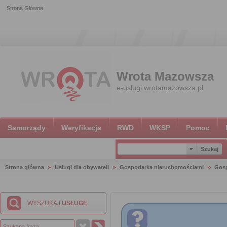
Strona Główna
Wrota Mazowsza
e-uslugi.wrotamazowsza.pl
Samorządy
Weryfikacja
RWD
WKSP
Pomoc
Strona główna
Usługi dla obywateli
Gospodarka nieruchomościami
Gosp
WYSZUKAJ
USŁUGĘ