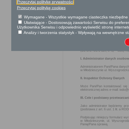
Przeczytaj politykę prywatności
Ustawa z dnia 23 kwiet
Przeczytaj politykę cookies
Ustawa z dnia 21 sierp
Wymagane - Wszystkie wymagane ciasteczka niezbędne do
Ochrona danych osobowych
Ułatwiające - Dostosowują zawartości Serwisu do preferen
Użytkownika Serwisu i odpowiednio wyświetlić stronę interne
OGÓLNA KLAUZULA INFORM
Analizy i tworzenia statystyk - Wpływają na wewnętrzne st
Zgodnie z art. 13 ust. 1−2 rozpor
z 27.04.2016 r. w sprawie ochro
i w sprawie swobodnego przepły
(Dz.Urz. UE L 119, s. 1) – dalej 
I. Administrator danych osobo
Administratorem Pani/Pana danych
w Młodzieszynie ul. Wyszogrodzka
II. Inspektor Ochrony Danych
Może Pani/Pan kontaktować się
elektronicznej adres e-mail: iodo@
III. Cele i podstawy przetwarzan
Jako administrator będziemy pr
(podstawa z art. 6 ust. 1 lit. a RO
Podpisując niniejszy formularz w
w Młodzieszynie, ul. Wyszogrod
Panią/Pana sprawą.