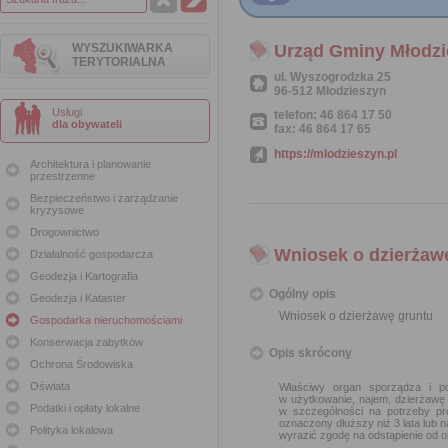
WYSZUKIWARKA
Urząd Gminy Młodzi
TERYTORIALNA
ul. Wyszogrodzka 25
96-512 Młodzieszyn
Usługi
telefon: 46 864 17 50
dla obywateli
fax: 46 864 17 65
https://mlodzieszyn.pl
Architektura i planowanie
przestrzenne
Bezpieczeństwo i zarządzanie
kryzysowe
Drogownictwo
Wniosek o dzierżaw
Działalność gospodarcza
Geodezja i Kartografia
Ogólny opis
Geodezja i Kataster
Wniosek o dzierżawę gruntu
Gospodarka nieruchomościami
Konserwacja zabytków
Opis skrócony
Ochrona Środowiska
Oświata
Właściwy organ sporządza i po
w użytkowanie, najem, dzierżawę
Podatki i opłaty lokalne
w szczególności na potrzeby pr
oznaczony dłuższy niż 3 lata lub 
Polityka lokalowa
wyrazić zgodę na odstąpienie od 