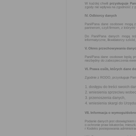
W każdej chwili
przysługuje Pa
zgody nie wpływa na zgodność z p
IV. Odbiorcy danych
Pani/Pana dane osobowe mogą zo
partnerom, czyli firmom, z którymi
Do Pani/Pana danych mogą też 
informatyczne, likwidatorzy szkód
V. Okres przechowywania dany
Pani/Pana dane osobowe będą pr
niezbędny do zabezpieczenia ewe
VI. Prawa osób, których dane d
Zgodnie z RODO, przysługuje Pan
dostępu do treści swoich da
wniesienia sprzeciwu wobec
przenoszenia danych,
wniesienia skargi do Urzę
VII. Informacja o wymogu/dobr
Podanie danych jest obowiązkiem 
o ochronie praw lokatorów, mieszk
r Kodeks postepowania administra