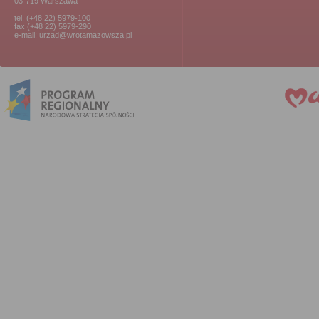
03-719 Warszawa
tel. (+48 22) 5979-100
fax (+48 22) 5979-290
e-mail: urzad@wrotamazowsza.pl