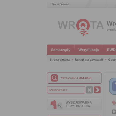
Strona Główna
Wr
e-usl
Samorządy
Weryfikacja
RWD
Strona główna
Usługi dla obywateli
Gosp
WYSZUKAJ
USŁUGĘ
WYSZUKIWARKA
TERYTORIALNA