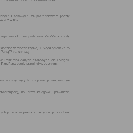
Danych Osobowych, za pośrednictwem poczty
azany w pkt I.
onego wniosku, na podstawie Pani/Pana zgody
 siedzibą w Młodzieszynie, ul. Wyszogrodzka 25
ą Panią/Pana sprawą.
ie Pani/Pana danych osobowych, ale cofnięcie
 Pani/Pana zgody przed jej wycofaniem.
wie obowiązujących przepisów prawa; naszym
arzające), np. firmy księgowe, prawnicze,
ych przepisów prawa a następnie przez okres