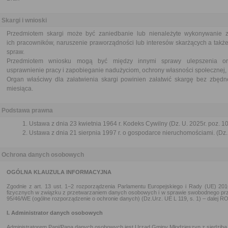
Skargi i wnioski
Przedmiotem skargi może być zaniedbanie lub nienależyte wykonywanie 
ich pracowników, naruszenie praworządności lub interesów skarżących a także
spraw.
Przedmiotem wniosku mogą być między innymi sprawy ulepszenia orga
usprawnienie pracy i zapobieganie nadużyciom, ochrony własności społecznej, 
Organ właściwy dla załatwienia skargi powinien załatwić skargę bez zbędne
miesiąca.
Podstawa prawna
Ustawa z dnia 23 kwietnia 1964 r. Kodeks Cywilny (Dz. U. 2025r. poz. 1
Ustawa z dnia 21 sierpnia 1997 r. o gospodarce nieruchomościami. (Dz. 
Ochrona danych osobowych
OGÓLNA KLAUZULA INFORMACYJNA
Zgodnie z art. 13 ust. 1−2 rozporządzenia Parlamentu Europejskiego i Rady (UE) 20
fizycznych w związku z przetwarzaniem danych osobowych i w sprawie swobodnego prz
95/46/WE (ogólne rozporządzenie o ochronie danych) (Dz.Urz. UE L 119, s. 1) – dalej R
I. Administrator danych osobowych
Administratorem Pani/Pana danych osobowych jest Urząd Gminy Młodzieszyn z siedzibą