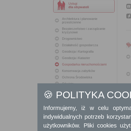
Usługi
dla obywateli
Architektura i planowanie
przestrzenne
Bezpieczeństwo i zarządzanie
kryzysowe
Drogownictwo
Działalność gospodarcza
Geodezja i Kartografia
Geodezja i Kataster
Gospodarka nieruchomościami
Konserwacja zabytków
Ochrona Środowiska
Oświata
Podatki i opłaty lokalne
🍪 POLITYKA CO
Polityka lokalowa
Polityka społeczna
Informujemy, iż w celu optyma
Skargi i wnioski
indywidualnych potrzeb korzyst
Sport i Rekreacja
Sprawy komunalne
użytkowników. Pliki cookies uż
Sprawy komunikacyjne