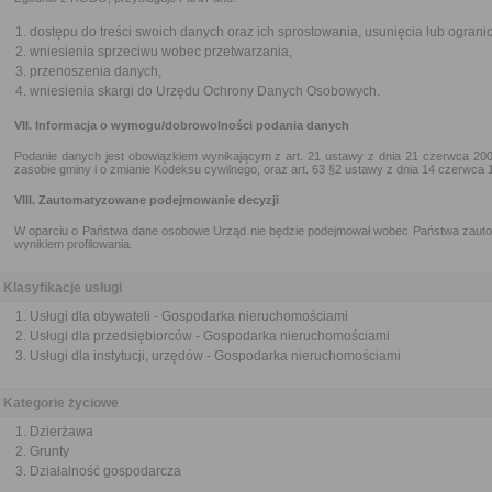
dostępu do treści swoich danych oraz ich sprostowania, usunięcia lub ograni
wniesienia sprzeciwu wobec przetwarzania,
przenoszenia danych,
wniesienia skargi do Urzędu Ochrony Danych Osobowych.
VII. Informacja o wymogu/dobrowolności podania danych
Podanie danych jest obowiązkiem wynikającym z art. 21 ustawy z dnia 21 czerwca 200
zasobie gminy i o zmianie Kodeksu cywilnego, oraz art. 63 §2 ustawy z dnia 14 czerwca
VIII. Zautomatyzowane podejmowanie decyzji
W oparciu o Państwa dane osobowe Urząd nie będzie podejmował wobec Państwa zauto
wynikiem profilowania.
Klasyfikacje usługi
Usługi dla obywateli - Gospodarka nieruchomościami
Usługi dla przedsiębiorców - Gospodarka nieruchomościami
Usługi dla instytucji, urzędów - Gospodarka nieruchomościami
Kategorie życiowe
Dzierżawa
Grunty
Działalność gospodarcza