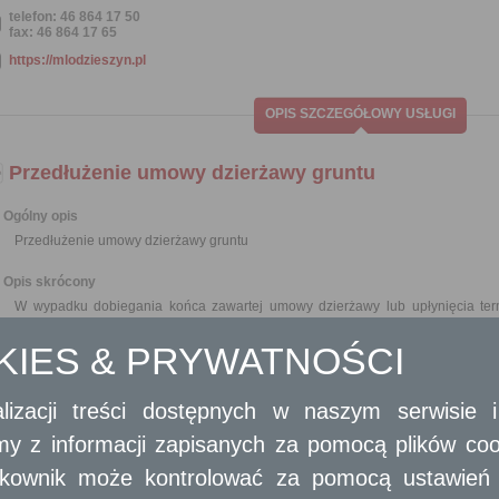
telefon: 46 864 17 50
fax: 46 864 17 65
https://mlodzieszyn.pl
OPIS SZCZEGÓŁOWY USŁUGI
Przedłużenie umowy dzierżawy gruntu
Ogólny opis
Przedłużenie umowy dzierżawy gruntu
Opis skrócony
W wypadku dobiegania końca zawartej umowy dzierżawy lub upłynięcia ter
grunty (nieruchomości) może wystąpić o zawarcie z nim kolejnej umowy
w szczególności o zawarcie aneksu do obowiązującej umowy dzierżawy o jej pr
OKIES & PRYWATNOŚCI
Wymagane dokumenty
lizacji treści dostępnych w naszym serwisie
Wniosek o przedłużenie umowy dzierżawy powinien zawierać opis nieruchom
dotyczące dotychczasowej umowy.
amy z informacji zapisanych za pomocą plików co
W przypadku spółki cywilnej do wniosku należy dołączyć kserokopię umowy.
ytkownik może kontrolować za pomocą ustawień sw
W przypadku Partii politycznej do wniosku należy dołączyć - kserokopię wyciąg
W przypadku osób fizycznych do wniosku należy dołączyć dokument po