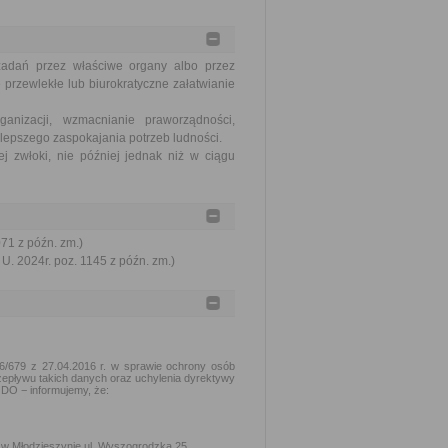
zadań przez właściwe organy albo przez
 przewlekłe lub biurokratyczne załatwianie
nizacji, wzmacnianie praworządności,
lepszego zaspokajania potrzeb ludności.
j zwłoki, nie później jednak niż w ciągu
071 z późn. zm.)
U. 2024r. poz. 1145 z późn. zm.)
16/679 z 27.04.2016 r. w sprawie ochrony osób
epływu takich danych oraz uchylenia dyrektywy
ODO − informujemy, że:
 w Młodzieszynie ul. Wyszogrodzka 25.