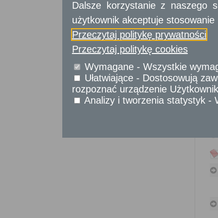
Dalsze korzystanie z naszego s
Sprawy obywatelskie
użytkownik akceptuje stosowanie 
Udostępnianie informacji publicznej
Urząd Stanu Cywilnego
Przeczytaj politykę prywatności
Usługi
Przeczytaj politykę cookies
dla przedsiębiorców
Wymagane - Wszystkie wymagan
Usługi
dla instytucji,
Ułatwiające - Dostosowują zawa
urzędów
rozpoznać urządzenie Użytkownika
Analizy i tworzenia statystyk 