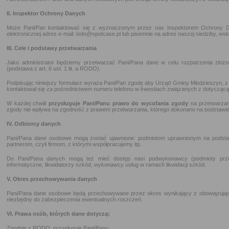
II. Inspektor Ochrony Danych
Może Pani/Pan kontaktować się z wyznaczonym przez nas Inspektorem Ochrony 
elektronicznej adres e-mail: iodo@spotcase.pl lub pisemnie na adres naszej siedziby, wsk
III. Cele i podstawy przetwarzania
Jako administrator będziemy przetwarzać Pani/Pana dane w celu rozpatrzenia złoż
(podstawa z art. 6 ust. 1 lit. a RODO).
Podpisując niniejszy formularz wyraża Pani/Pan zgodę aby Urząd Gminy Młodzieszyn, z
kontaktował się za pośrednictwem numeru telefonu w kwestiach związanych z dotycząc
W każdej chwili
przysługuje Pani/Panu prawo do wycofania zgody
na przetwarzan
zgody nie wpływa na zgodność z prawem przetwarzania, którego dokonano na podstawie
IV. Odbiorcy danych
Pani/Pana dane osobowe mogą zostać ujawnione: podmiotom uprawnionym na podsta
partnerom, czyli firmom, z którymi współpracujemy itp.
Do Pani/Pana danych mogą też mieć dostęp nasi podwykonawcy (podmioty przetw
informatyczne, likwidatorzy szkód, wykonawcy usług w ramach likwidacji szkód.
V. Okres przechowywania danych
Pani/Pana dane osobowe będą przechowywane przez okres wynikający z obowiązując
niezbędny do zabezpieczenia ewentualnych roszczeń.
VI. Prawa osób, których dane dotyczą:
Zgodnie z RODO, przysługuje Pani/Panu: