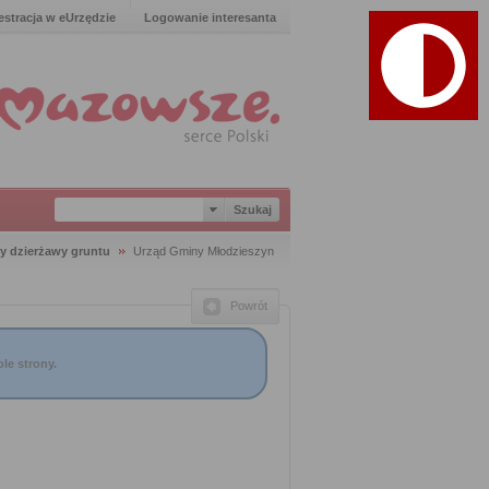
estracja w eUrzędzie
Logowanie interesanta
y dzierżawy gruntu
Urząd Gminy Młodzieszyn
Powrót
le strony.