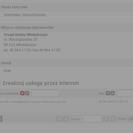
Słowa kluczowe
dzierżawa, nieruchomości
Miejsce składania dokumentów
Urząd Gminy Młodzieszyn
ul. Wyszogrodzka 25
96-512 Młodzieszyn
tel. 46 864 17 50 / fax 46 864 17 65
Uwagi
brak
Zrealizuj usługę przez Internet
zwa dokumentu
Data
iosek o przedłużenie umowy dzierżawy gruntu
26-09-2018 15:06:51
Pokaż 
Strona 