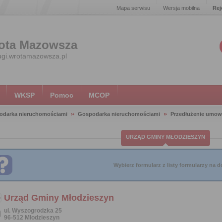
Mapa serwisu
Wersja mobilna
Rej
ota Mazowsza
ugi.wrotamazowsza.pl
WKSP
Pomoc
MCOP
odarka nieruchomościami
Gospodarka nieruchomościami
Przedłużenie umow
URZĄD GMINY MŁODZIESZYN
Wybierz formularz z listy formularzy na do
Urząd Gminy Młodzieszyn
ul. Wyszogrodzka 25
96-512 Młodzieszyn