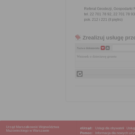
Referat Geodezji, Gospodarki 
tel. 22 701 78 92, 22 701 78 93
pok. 212 i 221 (II piętro)
Zrealizuj usługę prz
Nazwa dokumentu
Wniosek o dzierżawę gruntu
Urząd Marszałkowski Województwa
eUrząd:
Usługi dla obywateli
|
Usług
Mazowieckiego w Warszawie
Pomoc:
Informacja dla nowych uż