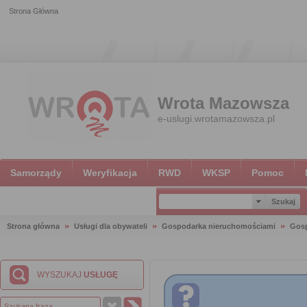
Strona Główna
Wrota Mazowsza
e-uslugi.wrotamazowsza.pl
Samorządy
Weryfikacja
RWD
WKSP
Pomoc
Strona główna
Usługi dla obywateli
Gospodarka nieruchomościami
Gosp
WYSZUKAJ
USŁUGĘ