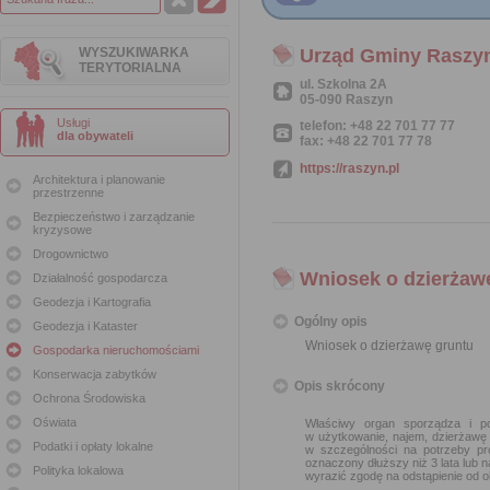
WYSZUKIWARKA
Urząd Gminy Raszy
TERYTORIALNA
ul. Szkolna 2A
05-090 Raszyn
Usługi
telefon: +48 22 701 77 77
dla obywateli
fax: +48 22 701 77 78
https://raszyn.pl
Architektura i planowanie
przestrzenne
Bezpieczeństwo i zarządzanie
kryzysowe
Drogownictwo
Wniosek o dzierżaw
Działalność gospodarcza
Geodezja i Kartografia
Ogólny opis
Geodezja i Kataster
Wniosek o dzierżawę gruntu
Gospodarka nieruchomościami
Konserwacja zabytków
Opis skrócony
Ochrona Środowiska
Oświata
Właściwy organ sporządza i po
w użytkowanie, najem, dzierżawę
Podatki i opłaty lokalne
w szczególności na potrzeby pr
oznaczony dłuższy niż 3 lata lub 
Polityka lokalowa
wyrazić zgodę na odstąpienie od 