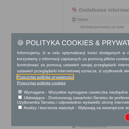
Dodatkowe informac
Opłata
Wniosek jest wolny od opłat.
Tryb odwoławczy
🍪 POLITYKA COOKIES & PRYWA
Brak
Informujemy, iż w celu optymalizacji treści dostępnych w
korzystamy z informacji zapisanych za pomocą plików cookie
Skargi i wnioski
kontrolować za pomocą ustawień swojej przeglądarki inter
Przedmiotem skargi może być zan
ustawień przeglądarki internetowej oznacza, iż użytkownik ak
naruszenie praworządności lub int
Przedmiotem wniosku mogą być m
Przeczytaj politykę prywatności
i zapobieganie nadużyciom, ochron
Przeczytaj politykę cookies
Organ właściwy dla załatwienia ska
Wymagane - Wszystkie wymagane ciasteczka niezbędne do
Informacje dodatkowe
Ułatwiające - Dostosowują zawartości Serwisu do preferen
Użytkownika Serwisu i odpowiednio wyświetlić stronę interne
Umowy użytkowania, najmu lub d
Analizy i tworzenia statystyk - Wpływają na wewnętrzne st
bezprzetargowej, jeżeli użytkown
nieruchomości jest stowarzyszeni
U. z 2017 r. poz. 2176).
Podstawa prawna