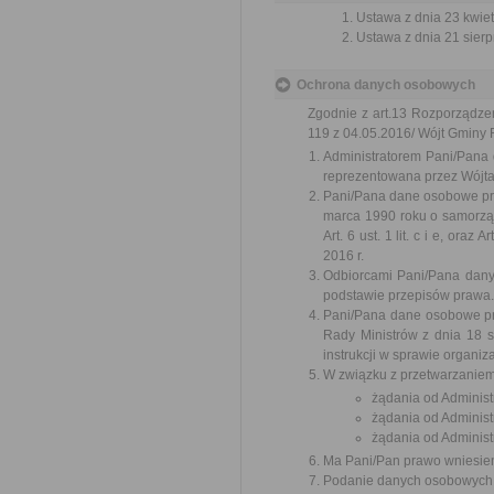
Ustawa z dnia 23 kwiet
Ustawa z dnia 21 sierp
Ochrona danych osobowych
Zgodnie z art.13 Rozporządze
119 z 04.05.2016/ Wójt Gminy R
Administratorem Pani/Pana
reprezentowana przez Wójt
Pani/Pana dane osobowe prz
marca 1990 roku o samorząd
Art. 6 ust. 1 lit. c i e, ora
2016 r.
Odbiorcami Pani/Pana dan
podstawie przepisów prawa.
Pani/Pana dane osobowe pr
Rady Ministrów z dnia 18 s
instrukcji w sprawie organi
W związku z przetwarzanie
żądania od Adminis
żądania od Adminis
żądania od Administ
Ma Pani/Pan prawo wniesien
Podanie danych osobowych j