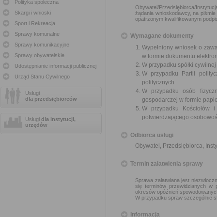
Polityka społeczna
Obywatel/Przedsiębiorca/Instytuc
Skargi i wnioski
żądania wnioskodawcy, na piśmie 
opatrzonym kwalifikowanym podpi
Sport i Rekreacja
Sprawy komunalne
Wymagane dokumenty
Sprawy komunikacyjne
Wypełniony wniosek o zawar
Sprawy obywatelskie
w formie dokumentu elektro
W przypadku spółki cywilne
Udostępnianie informacji publicznej
W przypadku Partii polity
Urząd Stanu Cywilnego
politycznych.
W przypadku osób fizyczn
Usługi
dla przedsiębiorców
gospodarczej w formie papier
W przypadku Kościołów i
potwierdzającego osobowoś
Usługi
dla instytucji,
urzędów
Odbiorca usługi
Obywatel, Przedsiębiorca, Insty
Termin załatwienia sprawy
Sprawa załatwiana jest niezwłoczn
się terminów przewidzianych w 
okresów opóźnień spowodowanych 
W przypadku spraw szczególnie sk
Informacja