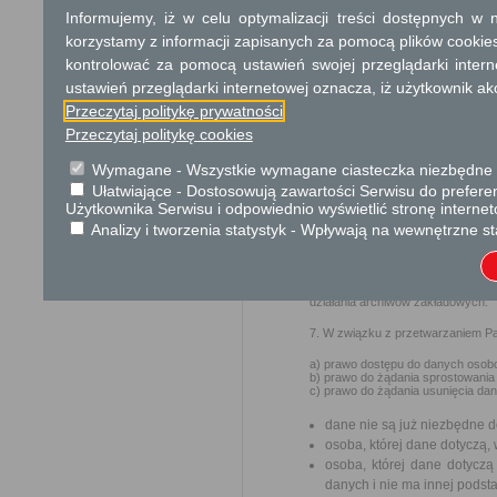
Informujemy, iż w celu optymalizacji treści dostępnych w
1. Administratorem
Pani/Pana d
korzystamy z informacji zapisanych za pomocą plików cookie
działający w imieniu Gminy Miejsk
kontrolować za pomocą ustawień swojej przeglądarki inter
2. Kontakt z
Inspektorem O
iod@umciechanow.pl
lub pisemn
ustawień przeglądarki internetowej oznacza, iż użytkownik ak
Przeczytaj politykę prywatności
3. Administrator przetwarza P
podstawie udzielonej zgody.
Przeczytaj politykę cookies
4. Pani/Pana dane osobowe prze
Wymagane - Wszystkie wymagane ciasteczka niezbędne do
zawartych przez Administratora um
Ułatwiające - Dostosowują zawartości Serwisu do preferen
5. W związku z przetwarzaniem d
Użytkownika Serwisu i odpowiednio wyświetlić stronę interne
władzy publicznej oraz podmioty 
Analizy i tworzenia statystyk - Wpływają na wewnętrzne st
celach, które wynikają z przep
podpisanych z Gminą Miejską Ciec
6. Pani/Pana dane osobowe będą 
2011 roku w sprawie instrukcji k
działania archiwów zakładowych.
7. W związku z przetwarzaniem Pa
a) prawo dostępu do danych osobo
b) prawo do żądania sprostowania
c) prawo do żądania usunięcia da
dane nie są już niezbędne d
osoba, której dane dotyczą
osoba, której dane dotycz
danych i nie ma innej podst