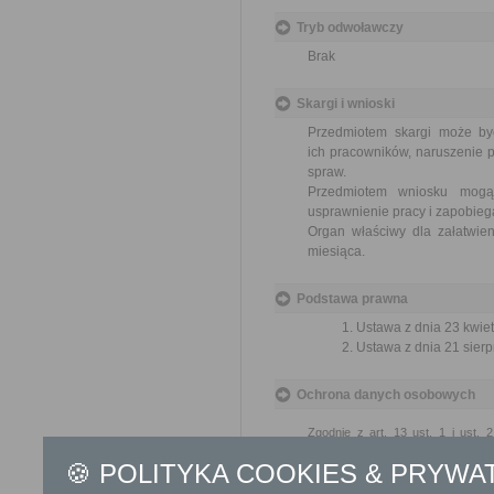
Tryb odwoławczy
Brak
Skargi i wnioski
Przedmiotem skargi może by
ich pracowników, naruszenie p
spraw.
Przedmiotem wniosku mogą 
usprawnienie pracy i zapobieg
Organ właściwy dla załatwien
miesiąca.
Podstawa prawna
Ustawa z dnia 23 kwiet
Ustawa z dnia 21 sierp
Ochrona danych osobowych
Zgodnie z art. 13 ust. 1 i ust.
Panią/Pana o sposobie i celu, 
wynikających z regulacji o ochro
🍪 POLITYKA COOKIES & PRYWA