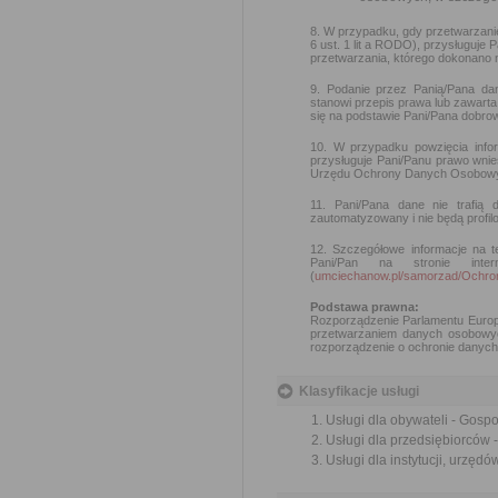
8. W przypadku, gdy przetwarzan
6 ust. 1 lit a RODO), przysługuje
przetwarzania, którego dokonano 
9. Podanie przez Panią/Pana da
stanowi przepis prawa lub zawar
się na podstawie Pani/Pana dobrow
10. W przypadku powzięcia info
przysługuje Pani/Panu prawo wni
Urzędu Ochrony Danych Osobowy
11. Pani/Pana dane nie trafią
zautomatyzowany i nie będą profil
12. Szczegółowe informacje na t
Pani/Pan na stronie int
(
umciechanow.pl/samorzad/Och
Podstawa prawna:
Rozporządzenie Parlamentu Europe
przetwarzaniem danych osobowyc
rozporządzenie o ochronie danych 
Klasyfikacje usługi
Usługi dla obywateli - Gos
Usługi dla przedsiębiorców
Usługi dla instytucji, urzę