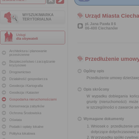
WYSZUKIWARKA
Urząd Miasta Ciech
TERYTORIALNA
pl. Jana Pawła II 6
06-400 Ciechanów
Usługi
dla obywateli
Architektura i planowanie
przestrzenne
Przedłużenie umowy
Bezpieczeństwo i zarządzanie
kryzysowe
Ogólny opis
Drogownictwo
Przedłużenie umowy dzierżawy
Działalność gospodarcza
Geodezja i Kartografia
Opis skrócony
Geodezja i Kataster
W wypadku dobiegania końca 
Gospodarka nieruchomościami
grunty (nieruchomości) moż
Konserwacja zabytków
w szczególności o zawarcie an
Ochrona Środowiska
Wymagane dokumenty
Oświata
Wniosek o przedłużenie umo
Podatki i opłaty lokalne
dotyczące dotychczasowej 
Polityka lokalowa
W przypadku spółki cywilne