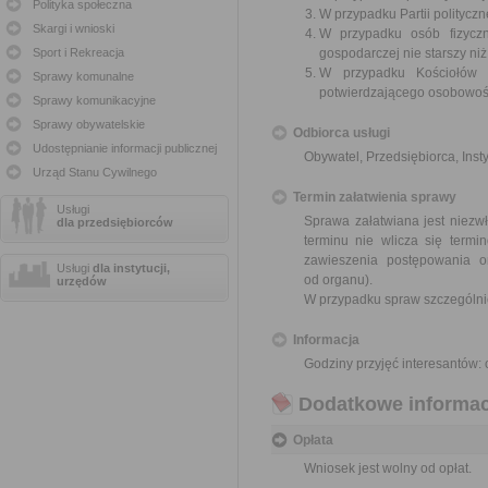
Polityka społeczna
W przypadku Partii polityczn
Skargi i wnioski
W przypadku osób fizyczn
Sport i Rekreacja
gospodarczej nie starszy niż
W przypadku Kościołów 
Sprawy komunalne
potwierdzającego osobowoś
Sprawy komunikacyjne
Sprawy obywatelskie
Odbiorca usługi
Udostępnianie informacji publicznej
Obywatel, Przedsiębiorca, Insty
Urząd Stanu Cywilnego
Termin załatwienia sprawy
Usługi
Sprawa załatwiana jest niezwł
dla przedsiębiorców
terminu nie wlicza się term
zawieszenia postępowania 
Usługi
dla instytucji,
od organu).
urzędów
W przypadku spraw szczególni
Informacja
Godziny przyjęć interesantów: 
Dodatkowe informac
Opłata
Wniosek jest wolny od opłat.