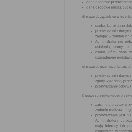
dane osobowe przetwarzane
dane osobowe muszą być usu
d) prawo do żądania ograniczenia
osoba, której dane do
przetwarzanie danych 
żądając w zamian ich 
Administrator nie pot
ustalenia, obrony lub 
osoba, której dane d
uzasadnione podstawy 
e) prawo do przenoszenia danych –
przetwarzanie danych
zgody wyrażonej przez
przetwarzanie odbywa
f) prawo sprzeciwu wobec przetwar
zaistnieją przyczyny 
zadania realizowanego
przetwarzanie jest n
Administratora lub prz
mają interesy lub p
osobowych, w szczególn