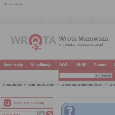
Strona Główna
Wrota Mazowsza
e-uslugi.wrotamazowsza.pl
Samorządy
Weryfikacja
RWD
WKSP
Pomoc
Strona główna
Usługi dla obywateli
Gospodarka nieruchomościami
Gosp
WYSZUKAJ
USŁUGĘ