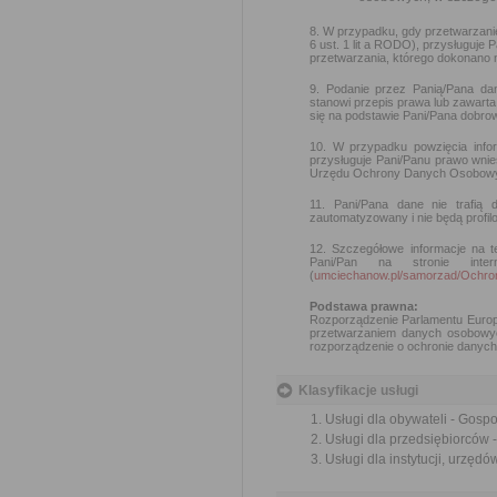
8. W przypadku, gdy przetwarzan
6 ust. 1 lit a RODO), przysługuje
przetwarzania, którego dokonano 
9. Podanie przez Panią/Pana da
stanowi przepis prawa lub zawar
się na podstawie Pani/Pana dobrow
10. W przypadku powzięcia info
przysługuje Pani/Panu prawo wni
Urzędu Ochrony Danych Osobowy
11. Pani/Pana dane nie trafią
zautomatyzowany i nie będą profil
12. Szczegółowe informacje na t
Pani/Pan na stronie int
(
umciechanow.pl/samorzad/Och
Podstawa prawna:
Rozporządzenie Parlamentu Europe
przetwarzaniem danych osobowyc
rozporządzenie o ochronie danych 
Klasyfikacje usługi
Usługi dla obywateli - Gos
Usługi dla przedsiębiorców
Usługi dla instytucji, urzę