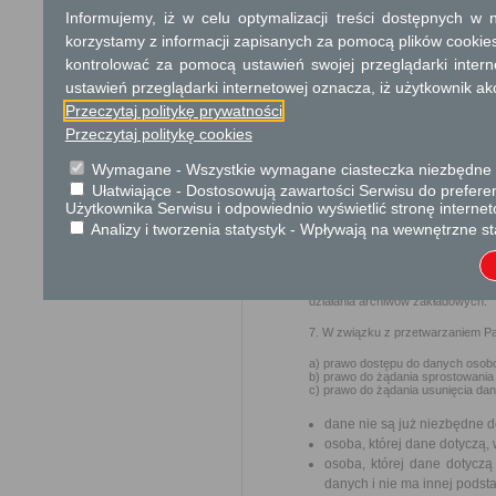
Informujemy, iż w celu optymalizacji treści dostępnych w
1. Administratorem
Pani/Pana d
korzystamy z informacji zapisanych za pomocą plików cookie
działający w imieniu Gminy Miejsk
kontrolować za pomocą ustawień swojej przeglądarki inter
2. Kontakt z
Inspektorem O
iod@umciechanow.pl
lub pisemn
ustawień przeglądarki internetowej oznacza, iż użytkownik ak
Przeczytaj politykę prywatności
3. Administrator przetwarza P
podstawie udzielonej zgody.
Przeczytaj politykę cookies
4. Pani/Pana dane osobowe prze
Wymagane - Wszystkie wymagane ciasteczka niezbędne do
zawartych przez Administratora um
Ułatwiające - Dostosowują zawartości Serwisu do preferen
5. W związku z przetwarzaniem d
Użytkownika Serwisu i odpowiednio wyświetlić stronę interne
władzy publicznej oraz podmioty 
Analizy i tworzenia statystyk - Wpływają na wewnętrzne st
celach, które wynikają z przep
podpisanych z Gminą Miejską Ciec
6. Pani/Pana dane osobowe będą 
2011 roku w sprawie instrukcji k
działania archiwów zakładowych.
7. W związku z przetwarzaniem Pa
a) prawo dostępu do danych osobo
b) prawo do żądania sprostowania
c) prawo do żądania usunięcia da
dane nie są już niezbędne d
osoba, której dane dotyczą
osoba, której dane dotycz
danych i nie ma innej podst