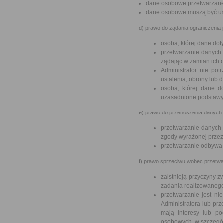
dane osobowe przetwarzane
dane osobowe muszą być usu
d) prawo do żądania ograniczenia
osoba, której dane do
przetwarzanie danych 
żądając w zamian ich 
Administrator nie pot
ustalenia, obrony lub 
osoba, której dane d
uzasadnione podstawy 
e) prawo do przenoszenia danych –
przetwarzanie danych
zgody wyrażonej przez
przetwarzanie odbywa
f) prawo sprzeciwu wobec przetwar
zaistnieją przyczyny 
zadania realizowanego
przetwarzanie jest n
Administratora lub prz
mają interesy lub p
osobowych, w szczególn