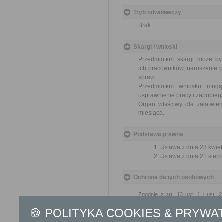
Tryb odwoławczy
Brak
Skargi i wnioski
Przedmiotem skargi może by
ich pracowników, naruszenie p
spraw.
Przedmiotem wniosku mogą 
usprawnienie pracy i zapobieg
Organ właściwy dla załatwien
miesiąca.
Podstawa prawna
Ustawa z dnia 23 kwiet
Ustawa z dnia 21 sierp
Ochrona danych osobowych
Zgodnie z art. 13 ust. 1 i ust.
Panią/Pana o sposobie i celu, 
wynikających z regulacji o ochro
🍪 POLITYKA COOKIES & PRYWA