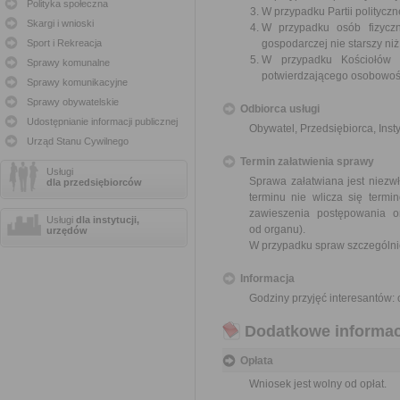
Polityka społeczna
W przypadku Partii polityczn
Skargi i wnioski
W przypadku osób fizyczn
Sport i Rekreacja
gospodarczej nie starszy niż
W przypadku Kościołów 
Sprawy komunalne
potwierdzającego osobowoś
Sprawy komunikacyjne
Sprawy obywatelskie
Odbiorca usługi
Udostępnianie informacji publicznej
Obywatel, Przedsiębiorca, Insty
Urząd Stanu Cywilnego
Termin załatwienia sprawy
Usługi
Sprawa załatwiana jest niezwł
dla przedsiębiorców
terminu nie wlicza się term
zawieszenia postępowania 
Usługi
dla instytucji,
od organu).
urzędów
W przypadku spraw szczególni
Informacja
Godziny przyjęć interesantów: 
Dodatkowe informac
Opłata
Wniosek jest wolny od opłat.