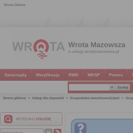
Strona Główna
Wrota Mazowsza
e-uslugi.wrotamazowsza.pl
Samorządy
Weryfikacja
RWD
WKSP
Pomoc
Strona główna
Usługi dla obywateli
Gospodarka nieruchomościami
Gosp
WYSZUKAJ
USŁUGĘ