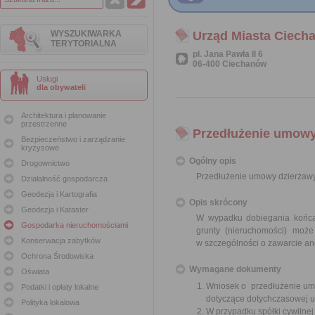
WYSZUKIWARKA
Urząd Miasta Ciech
TERYTORIALNA
pl. Jana Pawła II 6
06-400 Ciechanów
Usługi
dla obywateli
Architektura i planowanie
przestrzenne
Przedłużenie umowy
Bezpieczeństwo i zarządzanie
kryzysowe
Ogólny opis
Drogownictwo
Przedłużenie umowy dzierżawy
Działalność gospodarcza
Geodezja i Kartografia
Opis skrócony
Geodezja i Kataster
W wypadku dobiegania końca 
Gospodarka nieruchomościami
grunty (nieruchomości) moż
Konserwacja zabytków
w szczególności o zawarcie an
Ochrona Środowiska
Wymagane dokumenty
Oświata
Wniosek o przedłużenie umo
Podatki i opłaty lokalne
dotyczące dotychczasowej 
Polityka lokalowa
W przypadku spółki cywilne