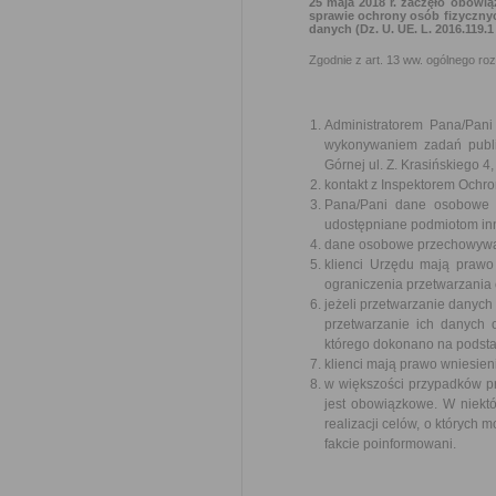
25 maja 2018 r. zaczęło obowią
sprawie ochrony osób fizyczny
danych (Dz. U. UE. L. 2016.119.
Zgodnie z art. 13 ww. ogólnego ro
Administratorem Pana/Pan
wykonywaniem zadań publi
Górnej ul. Z. Krasińskiego
kontakt z Inspektorem Ochr
Pana/Pani dane osobowe b
udostępniane podmiotom in
dane osobowe przechowywane
klienci Urzędu mają prawo
ograniczenia przetwarzania
jeżeli przetwarzanie danych
przetwarzanie ich danych
którego dokonano na podstaw
klienci mają prawo wniesie
w większości przypadków p
jest obowiązkowe. W niek
realizacji celów, o których
fakcie poinformowani.