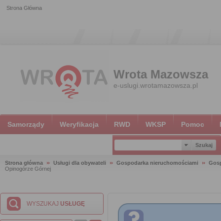
Strona Główna
Wrota Mazowsza
e-uslugi.wrotamazowsza.pl
Samorządy
Weryfikacja
RWD
WKSP
Pomoc
Strona główna
Usługi dla obywateli
Gospodarka nieruchomościami
Gosp
Opinogórze Górnej
WYSZUKAJ
USŁUGĘ