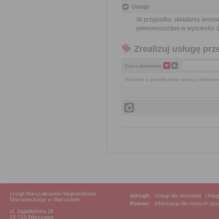
Uwagi
W przypadku składania wnios
pełnomocnictwo w wysokości 1
Zrealizuj usługę prz
Nazwa dokumentu
Wniosek o przedłużenie umowy dzierżaw
Urząd Marszałkowski Województwa
eUrząd:
Usługi dla obywateli
|
Usług
Mazowieckiego w Warszawie
Pomoc:
Informacja dla nowych uż
ul. Jagiellońska 26
03-719 Warszawa