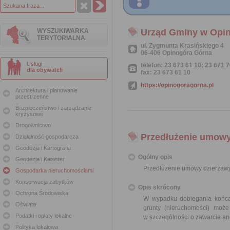
WYSZUKIWARKA
Urząd Gminy w Opin
TERYTORIALNA
ul. Zygmunta Krasińskiego 4
06-406 Opinogóra Górna
Usługi
telefon: 23 673 61 10; 23 671 
dla obywateli
fax: 23 673 61 10
https://opinogoragorna.pl
Architektura i planowanie
przestrzenne
Bezpieczeństwo i zarządzanie
kryzysowe
Drogownictwo
Przedłużenie umowy
Działalność gospodarcza
Geodezja i Kartografia
Ogólny opis
Geodezja i Kataster
Przedłużenie umowy dzierżawy
Gospodarka nieruchomościami
Konserwacja zabytków
Opis skrócony
Ochrona Środowiska
W wypadku dobiegania końca 
Oświata
grunty (nieruchomości) moż
Podatki i opłaty lokalne
w szczególności o zawarcie an
Polityka lokalowa