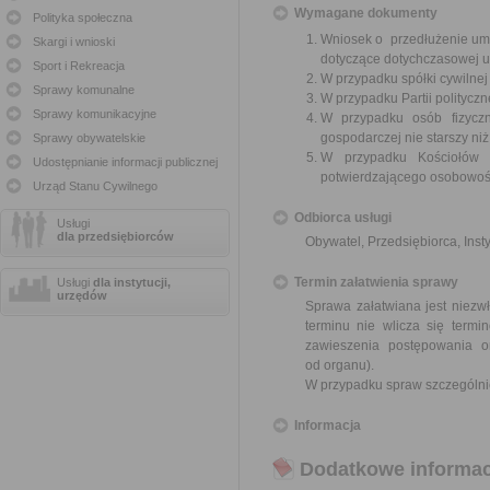
Wymagane dokumenty
Polityka społeczna
Wniosek o przedłużenie umo
Skargi i wnioski
dotyczące dotychczasowej 
Sport i Rekreacja
W przypadku spółki cywilne
Sprawy komunalne
W przypadku Partii polityczn
Sprawy komunikacyjne
W przypadku osób fizyczn
gospodarczej nie starszy niż
Sprawy obywatelskie
W przypadku Kościołów 
Udostępnianie informacji publicznej
potwierdzającego osobowoś
Urząd Stanu Cywilnego
Odbiorca usługi
Usługi
dla przedsiębiorców
Obywatel, Przedsiębiorca, Insty
Termin załatwienia sprawy
Usługi
dla instytucji,
urzędów
Sprawa załatwiana jest niezwł
terminu nie wlicza się term
zawieszenia postępowania 
od organu).
W przypadku spraw szczególni
Informacja
Dodatkowe informac