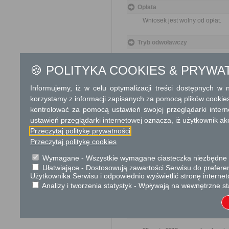
Opłata
Wniosek jest wolny od opłat.
Tryb odwoławczy
Brak
🍪 POLITYKA COOKIES & PRYWA
Skargi i wnioski
Informujemy, iż w celu optymalizacji treści dostępnych w
Przedmiotem skargi może by
korzystamy z informacji zapisanych za pomocą plików cookie
ich pracowników, naruszenie p
kontrolować za pomocą ustawień swojej przeglądarki inter
spraw.
Przedmiotem wniosku mogą 
ustawień przeglądarki internetowej oznacza, iż użytkownik ak
usprawnienie pracy i zapobieg
Przeczytaj politykę prywatności
Organ właściwy dla załatwien
Przeczytaj politykę cookies
miesiąca.
Wymagane - Wszystkie wymagane ciasteczka niezbędne do
Ułatwiające - Dostosowują zawartości Serwisu do preferen
Podstawa prawna
Użytkownika Serwisu i odpowiednio wyświetlić stronę interne
Ustawa z dnia 23 kwiet
Analizy i tworzenia statystyk - Wpływają na wewnętrzne st
Ustawa z dnia 21 sierp
Ochrona danych osobowych