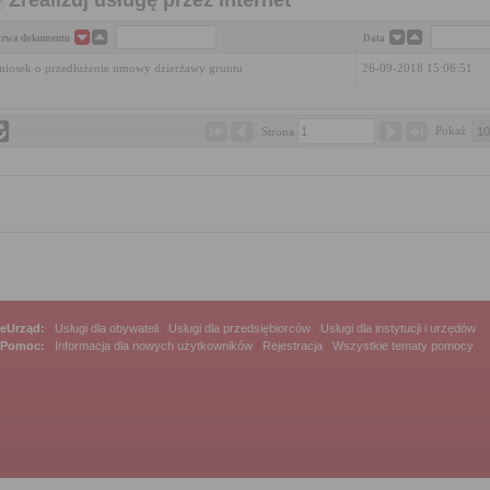
Zrealizuj usługę przez Internet
zwa dokumentu
Data
iosek o przedłużenie umowy dzierżawy gruntu
26-09-2018 15:06:51
Pokaż 
Strona 
eUrząd:
Usługi dla obywateli
|
Usługi dla przedsiębiorców
|
Usługi dla instytucji i urzędów
Pomoc:
Informacja dla nowych użytkowników
|
Rejestracja
|
Wszystkie tematy pomocy