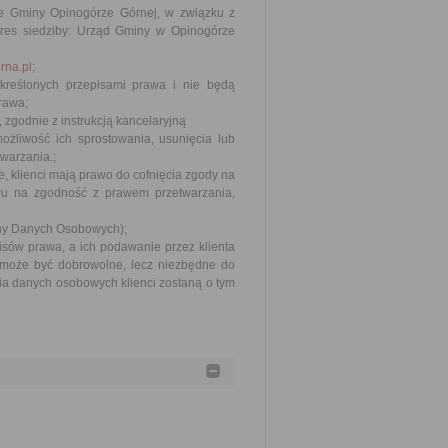
e Gminy Opinogórze Górnej, w związku z
es siedziby: Urząd Gminy w Opinogórze
rna.pl
;
kreślonych przepisami prawa i nie będą
rawa;
godnie z instrukcją kancelaryjną
żliwość ich sprostowania, usunięcia lub
warzania.;
, klienci mają prawo do cofnięcia zgody na
u na zgodność z prawem przetwarzania,
ony Danych Osobowych);
sów prawa, a ich podawanie przez klienta
może być dobrowolne, lecz niezbędne do
nia danych osobowych klienci zostaną o tym