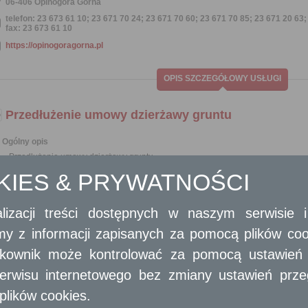
06-406 Opinogóra Górna
telefon: 23 673 61 10; 23 671 70 24; 23 671 70 60; 23 671 70 85; 23 671 20 63;
fax: 23 673 61 10
https://opinogoragorna.pl
OPIS SZCZEGÓŁOWY USŁUGI
Przedłużenie umowy dzierżawy gruntu
Ogólny opis
Przedłużenie umowy dzierżawy gruntu
OKIES & PRYWATNOŚCI
Opis skrócony
W wypadku dobiegania końca zawartej umowy dzierżawy lub upłynięcia ter
grunty (nieruchomości) może wystąpić o zawarcie z nim kolejnej umowy
lizacji treści dostępnych w naszym serwisie
w szczególności o zawarcie aneksu do obowiązującej umowy dzierżawy o jej pr
amy z informacji zapisanych za pomocą plików co
Wymagane dokumenty
ytkownik może kontrolować za pomocą ustawień sw
Wniosek o przedłużenie umowy dzierżawy powinien zawierać opis nieruchom
erwisu internetowego bez zmiany ustawień przegl
dotyczące dotychczasowej umowy.
W przypadku spółki cywilnej do wniosku należy dołączyć kserokopię umowy.
plików cookies.
W przypadku Partii politycznej do wniosku należy dołączyć - kserokopię wyciąg