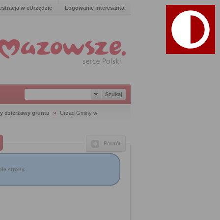
estracja w eUrzędzie
Logowanie interesanta
y dzierżawy gruntu
Urząd Gminy w
Powrót
le strony.