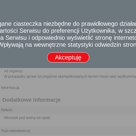
W przypadku osób fizycznych do wniosku należy dołączyć dokument po
gospodarczej nie starszy niż 3 miesiące.
W przypadku Kościołów i związków wyznaniowych do wniosku nal
potwierdzającego osobowość prawną.
e ciasteczka niezbędne do prawidłowego działania
rtości Serwisu do preferencji Użytkownika, w szcze
Odbiorca usługi
 Serwisu i odpowiednio wyświetlić stronę interne
Obywatel, Przedsiębiorca, Instytucja
- Wpływają na wewnętrzne statystyki odwiedzin stro
Termin załatwienia sprawy
Sprawa załatwiana jest niezwłocznie, nie później niż w ciągu miesiąca od d
Akceptuję
terminu nie wlicza się terminów przewidzianych w przepisach prawa do d
zawieszenia postępowania oraz okresów opóźnień spowodowanych z win
od organu).
W przypadku spraw szczególnie skomplikowanych termin może ulec wydłużeniu 
Informacja
Dodatkowe informacje
Opłata
Wniosek jest wolny od opłat.
Tryb odwoławczy