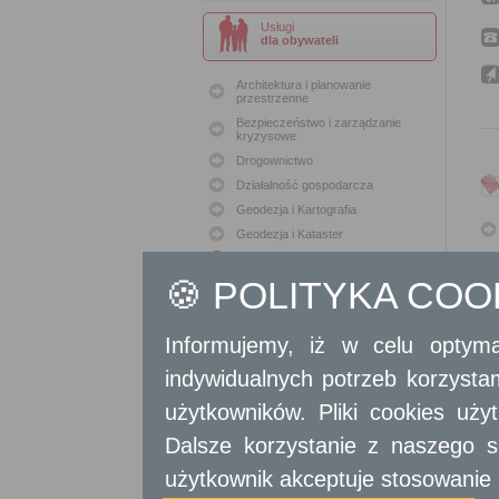
Usługi
dla obywateli
Architektura i planowanie
przestrzenne
Bezpieczeństwo i zarządzanie
kryzysowe
Drogownictwo
Działalność gospodarcza
Geodezja i Kartografia
Geodezja i Kataster
Gospodarka nieruchomościami
🍪 POLITYKA CO
Konserwacja zabytków
Ochrona Środowiska
Oświata
Informujemy, iż w celu optyma
Podatki i opłaty lokalne
indywidualnych potrzeb korzyst
Polityka lokalowa
Polityka społeczna
użytkowników. Pliki cookies uż
Skargi i wnioski
Dalsze korzystanie z naszego s
Sport i Rekreacja
użytkownik akceptuje stosowanie 
Sprawy komunalne