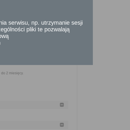
twierdzający prowadzenie działalności
eży dołączyć - kserokopię dokumentu
 serwisu, np. utrzymanie sesji
gólności pliki te pozwalają
tową
n
nia złożenia kompletnego wniosku (do tego
okonania określonych czynności, okresów
y strony albo z przyczyn niezależnych
do 2 miesięcy.