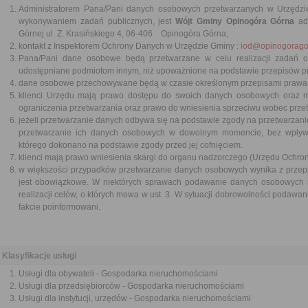
Administratorem Pana/Pani danych osobowych przetwarzanych w Urzędzi
wykonywaniem zadań publicznych, jest
Wójt Gminy Opinogóra Górna
adr
Górnej ul. Z. Krasińskiego 4, 06-406 Opinogóra Górna;
kontakt z Inspektorem Ochrony Danych w Urzędzie Gminy :
iod@opinogorago
Pana/Pani dane osobowe będą przetwarzane w celu realizacji zadań o
udostępniane podmiotom innym, niż upoważnione na podstawie przepisów p
dane osobowe przechowywane będą w czasie określonym przepisami prawa, z
klienci Urzędu mają prawo dostępu do swoich danych osobowych oraz mo
ograniczenia przetwarzania oraz prawo do wniesienia sprzeciwu wobec przet
jeżeli przetwarzanie danych odbywa się na podstawie zgody na przetwarzanie
przetwarzanie ich danych osobowych w dowolnym momencie, bez wpływ
którego dokonano na podstawie zgody przed jej cofnięciem.
klienci mają prawo wniesienia skargi do organu nadzorczego (Urzędu Ochr
w większości przypadków przetwarzanie danych osobowych wynika z przepi
jest obowiązkowe. W niektórych sprawach podawanie danych osobowych 
realizacji celów, o których mowa w ust. 3. W sytuacji dobrowolności podawa
fakcie poinformowani.
Klasyfikacje usługi
Usługi dla obywateli - Gospodarka nieruchomościami
Usługi dla przedsiębiorców - Gospodarka nieruchomościami
Usługi dla instytucji, urzędów - Gospodarka nieruchomościami