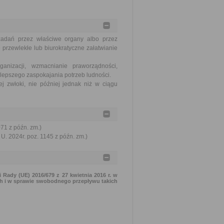
zadań przez właściwe organy albo przez
 przewlekłe lub biurokratyczne załatwianie
nizacji, wzmacnianie praworządności,
lepszego zaspokajania potrzeb ludności.
j zwłoki, nie później jednak niż w ciągu
071 z późn. zm.)
U. 2024r. poz. 1145 z późn. zm.)
 Rady (UE) 2016/679 z 27 kwietnia 2016 r. w
h i w sprawie swobodnego przepływu takich