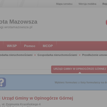
Mapa serwisu
Wersja mobilna
Rej
ota Mazowsza
ugi.wrotamazowsza.pl
WKSP
Pomoc
MCOP
odarka nieruchomościami
Gospodarka nieruchomościami
Przedłużenie umow
URZĄD GMINY W OPINOGÓRZE GÓRNEJ
Wybierz formularz z listy formularzy na do
Urząd Gminy w Opinogórze Górnej
ul. Zygmunta Krasińskiego 4