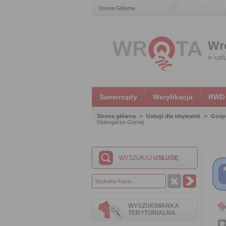
Strona Główna
Wr
e-usl
Samorządy
Weryfikacja
RWD
Strona główna
Usługi dla obywateli
Gosp
Opinogórze Górnej
WYSZUKAJ
USŁUGĘ
WYSZUKIWARKA
TERYTORIALNA