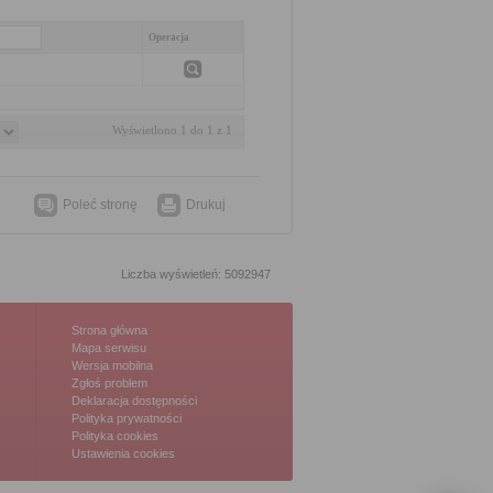
Operacja
Wyświetlono 1 do 1 z 1
Poleć stronę
Drukuj
Liczba wyświetleń: 5092947
Strona główna
Mapa serwisu
Wersja mobilna
Zgłoś problem
Deklaracja dostępności
Polityka prywatności
Polityka cookies
Ustawienia cookies