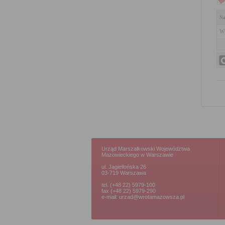
Na
Wn
Urząd Marszałkowski Województwa
Mazowieckiego w Warszawie
ul. Jagiellońska 26
03-719 Warszawa
tel. (+48 22) 5979-100
fax (+48 22) 5979-290
e-mail: urzad@wrotamazowsza.pl