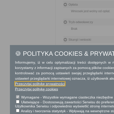
Opłata
Wniosek jest wolny od opłat.
Tryb odwoławczy
Brak
Skargi i wnioski
Przedmiotem skargi może być zan
naruszenie praworządności lub int
🍪 POLITYKA COOKIES & PRYWA
Przedmiotem wniosku mogą być m
i zapobieganie nadużyciom, ochron
Organ właściwy dla załatwienia ska
Informujemy, iż w celu optymalizacji treści dostępnych w
korzystamy z informacji zapisanych za pomocą plików cookie
Informacje dodatkowe
kontrolować za pomocą ustawień swojej przeglądarki inter
ustawień przeglądarki internetowej oznacza, iż użytkownik ak
Umowy użytkowania, najmu lub d
bezprzetargowej, jeżeli użytkown
Przeczytaj politykę prywatności
nieruchomości jest stowarzyszeni
U. z 2017 r. poz. 2176).
Przeczytaj politykę cookies
Wymagane - Wszystkie wymagane ciasteczka niezbędne do
Podstawa prawna
Ułatwiające - Dostosowują zawartości Serwisu do preferen
Ustawa z dnia 23 kwiet
Użytkownika Serwisu i odpowiednio wyświetlić stronę interne
Ustawa z dnia 21 sierp
Analizy i tworzenia statystyk - Wpływają na wewnętrzne st