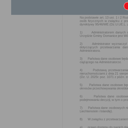
Ochrona danych osobowych
Na podstawie art. 13 ust. 1 i 2 R
osób fizycznych w związku z pr
dyrektywy 95/46/WE (Dz.U.UE.L. z 
1) Administratorem danych oso
Urzędzie Gminy Domanice jest Wó
2) Administrator wyznaczył I
dotyczących przetwarzania da
Administratora.
3) Państwa dane osobowe będą prz
ciążącego na Administratorze.
4) Podstawą przetwarzania Pa
nieruchomościami z dnia 21 sierpn
(Dz. U. 2025r. poz. 1071 z późn. 
5) Państwa dane osobowe będą pr
okresów przechowywania określony
6) Państwa dane osobowe będ
podejmowaniu decyzji, w tym o prof
7) Państwa dane osobowych nie 
Liechtenstein i Islandię).
8) W związku z przetwarzaniem 
a) prawo dostępu do swoich dany