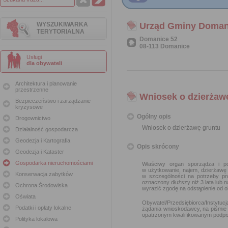
WYSZUKIWARKA
Urząd Gminy Doman
TERYTORIALNA
Domanice 52
08-113 Domanice
Usługi
dla obywateli
Architektura i planowanie
przestrzenne
Wniosek o dzierżaw
Bezpieczeństwo i zarządzanie
kryzysowe
Ogólny opis
Drogownictwo
Wniosek o dzierżawę gruntu
Działalność gospodarcza
Geodezja i Kartografia
Opis skrócony
Geodezja i Kataster
Gospodarka nieruchomościami
Właściwy organ sporządza i po
w użytkowanie, najem, dzierżawę
Konserwacja zabytków
w szczególności na potrzeby pr
oznaczony dłuższy niż 3 lata lub 
Ochrona Środowiska
wyrazić zgodę na odstąpienie od 
Oświata
Obywatel/Przedsiębiorca/Instytuc
Podatki i opłaty lokalne
żądania wnioskodawcy, na piśmie 
opatrzonym kwalifikowanym podpi
Polityka lokalowa