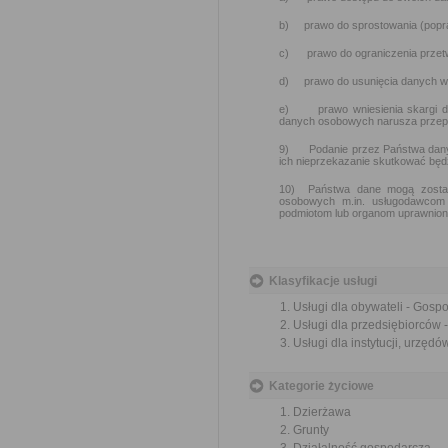
b) prawo do sprostowania (popr
c) prawo do ograniczenia przet
d) prawo do usunięcia danych w
e) prawo wniesienia skargi do
danych osobowych narusza przep
9) Podanie przez Państwa danyc
ich nieprzekazanie skutkować będz
10) Państwa dane mogą zostać
osobowych m.in. usługodawcom 
podmiotom lub organom uprawnion
Klasyfikacje usługi
Usługi dla obywateli - Gos
Usługi dla przedsiębiorców
Usługi dla instytucji, urzę
Kategorie życiowe
Dzierżawa
Grunty