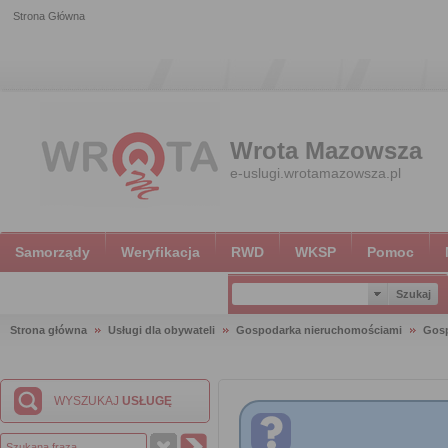
Strona Główna
Wrota Mazowsza
e-uslugi.wrotamazowsza.pl
Samorządy
Weryfikacja
RWD
WKSP
Pomoc
Strona główna
Usługi dla obywateli
Gospodarka nieruchomościami
Gosp
WYSZUKAJ
USŁUGĘ