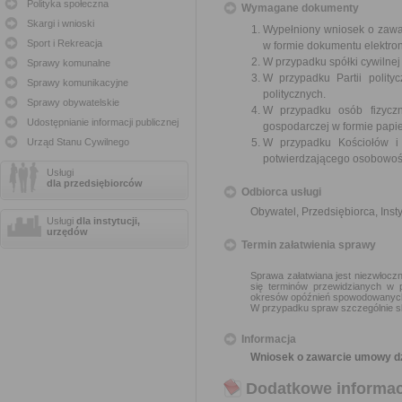
Polityka społeczna
Wymagane dokumenty
Skargi i wnioski
Wypełniony wniosek o zawar
Sport i Rekreacja
w formie dokumentu elektro
W przypadku spółki cywilne
Sprawy komunalne
W przypadku Partii polity
Sprawy komunikacyjne
politycznych.
Sprawy obywatelskie
W przypadku osób fizyczn
Udostępnianie informacji publicznej
gospodarczej w formie papier
Urząd Stanu Cywilnego
W przypadku Kościołów i
potwierdzającego osobowoś
Usługi
dla przedsiębiorców
Odbiorca usługi
Obywatel, Przedsiębiorca, Insty
Usługi
dla instytucji,
urzędów
Termin załatwienia sprawy
Sprawa załatwiana jest niezwłoczn
się terminów przewidzianych w 
okresów opóźnień spowodowanych 
W przypadku spraw szczególnie sk
Informacja
Wniosek o zawarcie umowy dzi
Dodatkowe informac