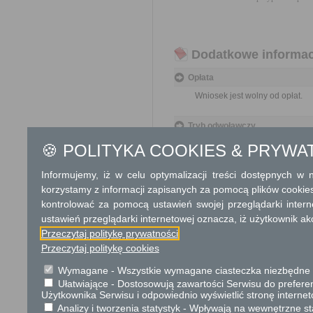
Dodatkowe informac
Opłata
Wniosek jest wolny od opłat.
Tryb odwoławczy
Brak
🍪 POLITYKA COOKIES & PRYWA
Informujemy, iż w celu optymalizacji treści dostępnych w
Skargi i wnioski
korzystamy z informacji zapisanych za pomocą plików cookie
Przedmiotem skargi może by
kontrolować za pomocą ustawień swojej przeglądarki inter
ich pracowników, naruszenie p
spraw.
ustawień przeglądarki internetowej oznacza, iż użytkownik ak
Przedmiotem wniosku mogą 
Przeczytaj politykę prywatności
usprawnienie pracy i zapobieg
Przeczytaj politykę cookies
Organ właściwy dla załatwien
miesiąca.
Wymagane - Wszystkie wymagane ciasteczka niezbędne do
Ułatwiające - Dostosowują zawartości Serwisu do preferen
Użytkownika Serwisu i odpowiednio wyświetlić stronę interne
Podstawa prawna
Analizy i tworzenia statystyk - Wpływają na wewnętrzne st