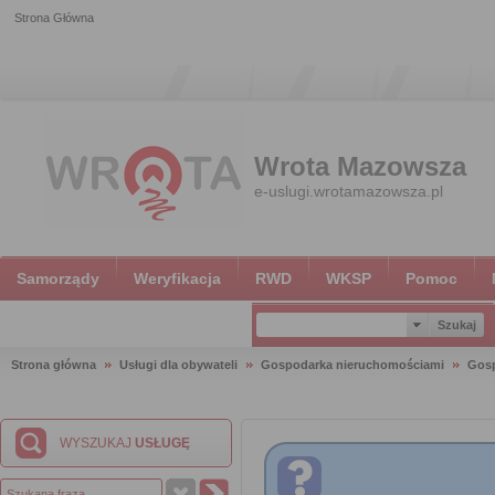
Strona Główna
Wrota Mazowsza
e-uslugi.wrotamazowsza.pl
Samorządy
Weryfikacja
RWD
WKSP
Pomoc
Strona główna
Usługi dla obywateli
Gospodarka nieruchomościami
Gosp
WYSZUKAJ
USŁUGĘ