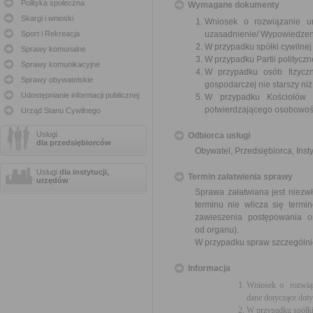
Polityka społeczna
Wymagane dokumenty
Skargi i wnioski
Wniosek o rozwiązanie u
Sport i Rekreacja
uzasadnienie/ Wypowiedzen
W przypadku spółki cywilne
Sprawy komunalne
W przypadku Partii polityczn
Sprawy komunikacyjne
W przypadku osób fizyczn
Sprawy obywatelskie
gospodarczej nie starszy niż
Udostępnianie informacji publicznej
W przypadku Kościołów 
potwierdzającego osobowoś
Urząd Stanu Cywilnego
Usługi
Odbiorca usługi
dla przedsiębiorców
Obywatel, Przedsiębiorca, Insty
Usługi
dla instytucji,
Termin załatwienia sprawy
urzędów
Sprawa załatwiana jest niezwł
terminu nie wlicza się term
zawieszenia postępowania 
od organu).
W przypadku spraw szczególni
Informacja
Wniosek o rozwiąz
dane dotyczące dot
W przypadku spółki