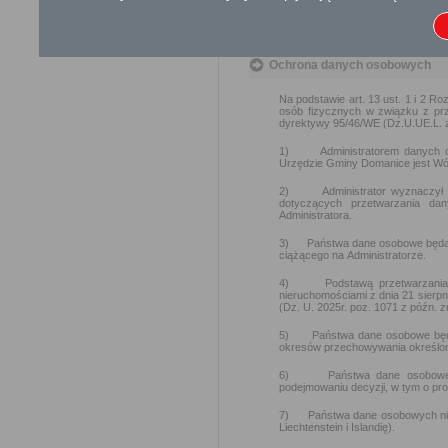
Ustawa z dnia 23 kwiet
Ustawa z dnia 21 sierp
Ochrona danych osobowych
Na podstawie art. 13 ust. 1 i 2 R
osób fizycznych w związku z pr
dyrektywy 95/46/WE (Dz.U.UE.L. z 
1) Administratorem danych oso
Urzędzie Gminy Domanice jest Wó
2) Administrator wyznaczył I
dotyczących przetwarzania da
Administratora.
3) Państwa dane osobowe będą prz
ciążącego na Administratorze.
4) Podstawą przetwarzania Pa
nieruchomościami z dnia 21 sierpn
(Dz. U. 2025r. poz. 1071 z późn. 
5) Państwa dane osobowe będą pr
okresów przechowywania określony
6) Państwa dane osobowe będ
podejmowaniu decyzji, w tym o prof
7) Państwa dane osobowych nie 
Liechtenstein i Islandię).