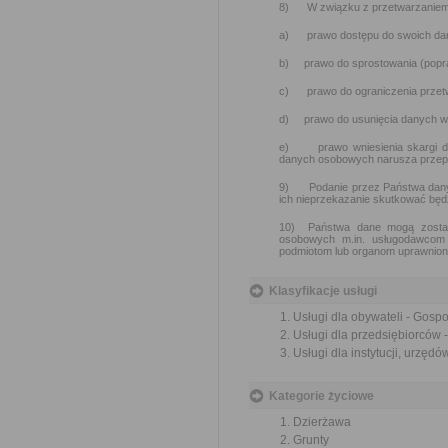
8) W związku z przetwarzaniem 
a) prawo dostępu do swoich dany
b) prawo do sprostowania (popr
c) prawo do ograniczenia przet
d) prawo do usunięcia danych w
e) prawo wniesienia skargi do
danych osobowych narusza przep
9) Podanie przez Państwa danyc
ich nieprzekazanie skutkować będz
10) Państwa dane mogą zostać
osobowych m.in. usługodawcom 
podmiotom lub organom uprawnion
Klasyfikacje usługi
Usługi dla obywateli - Gos
Usługi dla przedsiębiorców
Usługi dla instytucji, urzę
Kategorie życiowe
Dzierżawa
Grunty