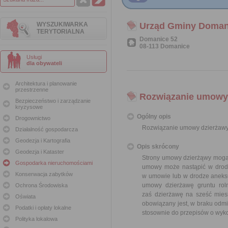
WYSZUKIWARKA
Urząd Gminy Doman
TERYTORIALNA
Domanice 52
08-113 Domanice
Usługi
dla obywateli
Architektura i planowanie
przestrzenne
Rozwiązanie umowy 
Bezpieczeństwo i zarządzanie
kryzysowe
Ogólny opis
Drogownictwo
Rozwiązanie umowy dzierżawy
Działalność gospodarcza
Geodezja i Kartografia
Opis skrócony
Geodezja i Kataster
Strony umowy dzierżąwy mogą 
Gospodarka nieruchomościami
umowy może nastąpić w drodz
Konserwacja zabytków
w umowie lub w drodze aneks
umowy dzierżawę gruntu rol
Ochrona Środowiska
zaś dzierżawę na sześć mies
Oświata
obowiązany jest, w braku odmi
Podatki i opłaty lokalne
stosownie do przepisów o wyk
Polityka lokalowa