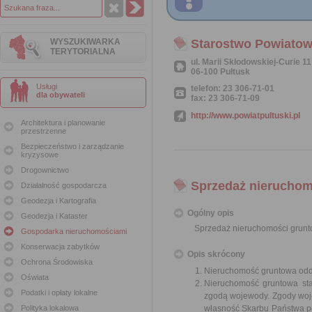
WYSZUKIWARKA
Starostwo Powiatow
TERYTORIALNA
ul. Marii Skłodowskiej-Curie 11
06-100 Pułtusk
Usługi
telefon: 23 306-71-01
dla obywateli
fax: 23 306-71-09
http://www.powiatpultuski.pl
Architektura i planowanie
przestrzenne
Bezpieczeństwo i zarządzanie
kryzysowe
Drogownictwo
Sprzedaż nieruchomo
Działalność gospodarcza
Geodezja i Kartografia
Ogólny opis
Geodezja i Kataster
Sprzedaż nieruchomości grunto
Gospodarka nieruchomościami
Konserwacja zabytków
Opis skrócony
Ochrona Środowiska
Nieruchomość gruntowa odd
Oświata
Nieruchomość gruntowa st
Podatki i opłaty lokalne
zgodą wojewody. Zgody woj
Polityka lokalowa
własność Skarbu Państwa po