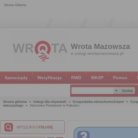
Strona Główna
Wrota Mazowsza
e-uslugi.wrotamazowsza.pl
Samorządy
Weryfikacja
RWD
WKSP
Pomoc
Strona główna
Usługi dla obywateli
Gospodarka nieruchomościami
Gosp
wieczystego
Starostwo Powiatowe w Pułtusku
WYSZUKAJ
USŁUGĘ