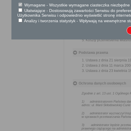
Informacje dodatkowe
Wymagane - Wszystkie wymagane ciasteczka niezbędne do
Cenę sprzedawanej nieruchom
Ułatwiające - Dostosowują zawartości Serwisu do preferen
Zapłata ceny, może zostać roz
Użytkownika Serwisu i odpowiednio wyświetlić stronę interne
Wierzytelność Skarbu Państ
Analizy i tworzenia statystyk - Wpływają na wewnętrzne st
zabezpieczeniu, w szczególn
Pierwsza rata podlega zap
następne raty wraz z oproc
Koszty przeniesienia własno
Podstawa prawna
Ustawa z dnia 21 sierpnia 19
Ustawa z dnia 11 marca 2004 
Ustawa z dnia 23 kwietnia 19
Ochrona danych osobowych
Zgodnie z art. 13 ust. 1 Ogólneg
1)
administratorem Państwa da
adres: ul. Marii Skłodowskiej-Curie
2)
administrator wyznaczył In
w sprawach przetwarzania Państw
3)
administrator będzie przetw
prawnego ciążącego na administra