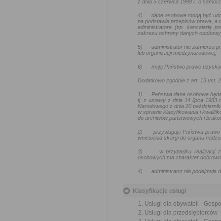
z dnia 5 czerwca 1998 r. o samo
4)
dane osobowe mogą być udo
na podstawie przepisów prawa, a t
administratora (np. kancelarią
zakresu ochrony danych osobowy
5)
administrator nie zamierza
lub organizacji międzynarodowej;
6)
mają Państwo prawo uzyskać
Dodatkowo zgodnie z art. 13 ust.
1)
Państwa dane osobowe będą
tj. z ustawy z dnia 14 lipca 1983
Narodowego z dnia 20 październik
w sprawie klasyfikowania i kwalif
do archiwów państwowych i brakow
2)
przysługuje Państwu prawo 
wniesienia skargi do organu nadz
3)
w przypadku realizacji
osobowych ma charakter dobrowoln
4)
administrator nie podejmuj
Klasyfikacje usługi
Usługi dla obywateli - Gos
Usługi dla przedsiębiorców