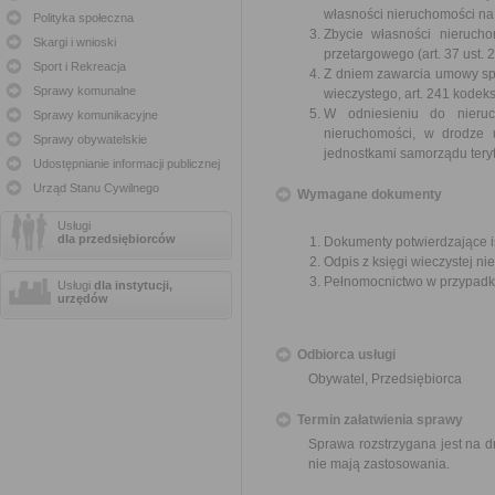
własności nieruchomości na 
Polityka społeczna
Zbycie własności nieruch
Skargi i wnioski
przetargowego (art. 37 ust.
Sport i Rekreacja
Z dniem zawarcia umowy sp
Sprawy komunalne
wieczystego, art. 241 kodek
W odniesieniu do nieruc
Sprawy komunikacyjne
nieruchomości, w drodze 
Sprawy obywatelskie
jednostkami samorządu tery
Udostępnianie informacji publicznej
Urząd Stanu Cywilnego
Wymagane dokumenty
Usługi
dla przedsiębiorców
Dokumenty potwierdzające i
Odpis z księgi wieczystej ni
Pełnomocnictwo w przypadku
Usługi
dla instytucji,
urzędów
Odbiorca usługi
Obywatel, Przedsiębiorca
Termin załatwienia sprawy
Sprawa rozstrzygana jest na d
nie mają zastosowania.