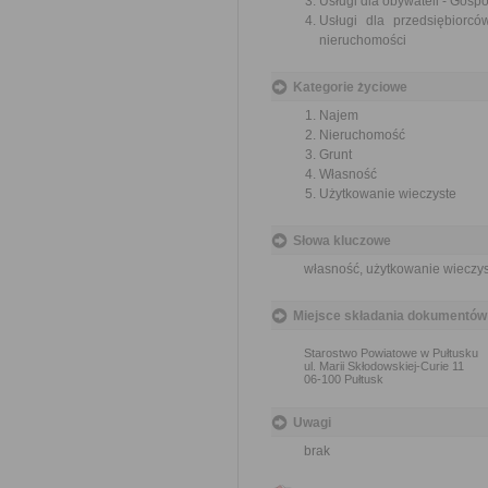
Usługi dla obywateli - Gos
Usługi dla przedsiębiorc
nieruchomości
Kategorie życiowe
Najem
Nieruchomość
Grunt
Własność
Użytkowanie wieczyste
Słowa kluczowe
własność, użytkowanie wieczy
Miejsce składania dokumentów
Starostwo Powiatowe w Pułtusku
ul. Marii Skłodowskiej-Curie 11
06-100 Pułtusk
Uwagi
brak