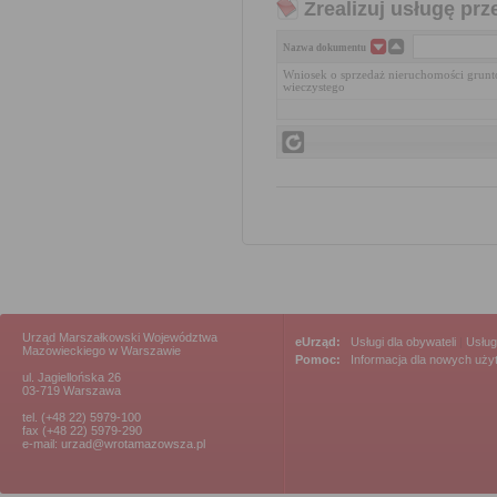
Zrealizuj usługę prz
Nazwa dokumentu
Wniosek o sprzedaż nieruchomości grunto
wieczystego
Urząd Marszałkowski Województwa
eUrząd:
Usługi dla obywateli
|
Usług
Mazowieckiego w Warszawie
Pomoc:
Informacja dla nowych uż
ul. Jagiellońska 26
03-719 Warszawa
tel. (+48 22) 5979-100
fax (+48 22) 5979-290
e-mail: urzad@wrotamazowsza.pl