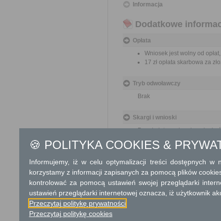
Informacja
Dodatkowe informac
Opłata
Wniosek jest wolny od opłat,
17 zł opłata skarbowa za z
Tryb odwoławczy
Brak
Skargi i wnioski
Przedmiotem skargi może być
pracowników, naruszenie praw
🍪 POLITYKA COOKIES & PRYWA
spraw.
Informujemy, iż w celu optymalizacji treści dostępnych w
Przedmiotem wniosku mogą 
korzystamy z informacji zapisanych za pomocą plików cookie
usprawnienie pracy i zapobieg
kontrolować za pomocą ustawień swojej przeglądarki inter
ustawień przeglądarki internetowej oznacza, iż użytkownik ak
Organ właściwy dla załatwien
miesiąca.
Przeczytaj politykę prywatności
Przeczytaj politykę cookies