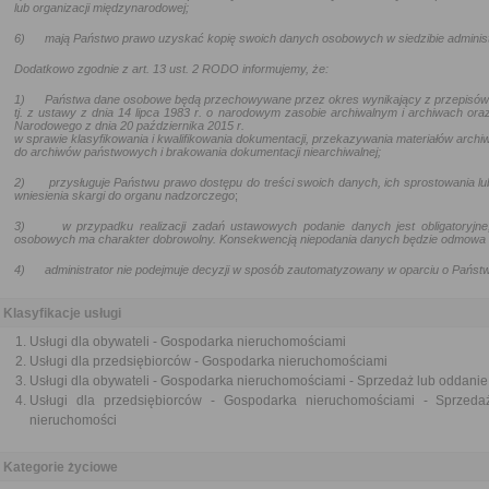
lub organizacji międzynarodowej;
6)
mają Państwo prawo uzyskać kopię swoich danych osobowych w siedzibie administ
Dodatkowo zgodnie z art. 13 ust. 2 RODO informujemy, że:
1)
Państwa dane osobowe będą przechowywane przez okres wynikający z przepisów
tj. z ustawy z dnia 14 lipca 1983 r. o narodowym zasobie archiwalnym i archiwach oraz
Narodowego z dnia 20 października 2015 r.
w sprawie klasyfikowania i kwalifikowania dokumentacji, przekazywania materiałów archi
do archiwów państwowych i brakowania dokumentacji niearchiwalnej
;
2)
przysługuje Państwu prawo dostępu do treści swoich danych, ich sprostowania lu
wniesienia skargi do organu nadzorczego
;
3)
w przypadku realizacji zadań ustawowych podanie danych jest obligatoryj
osobowych ma charakter dobrowolny. Konsekwencją niepodania danych będzie odmowa za
4)
administrator nie podejmuje decyzji w sposób zautomatyzowany w oparciu o Pańs
Klasyfikacje usługi
Usługi dla obywateli - Gospodarka nieruchomościami
Usługi dla przedsiębiorców - Gospodarka nieruchomościami
Usługi dla obywateli - Gospodarka nieruchomościami - Sprzedaż lub oddani
Usługi dla przedsiębiorców - Gospodarka nieruchomościami - Sprzeda
nieruchomości
Kategorie życiowe