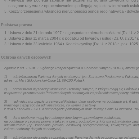
Pierwsza rata podlega zapłacie nie później niż do dnia zawarcia umowy
następne raty wraz z oprocentowaniem podlegają zapłacie w terminach ustal
Koszty przeniesienia własności nieruchomości ponosi jego nabywca - dotych
Podstawa prawna
Ustawa z dnia 21 sierpnia 1997 r. o gospodarce nieruchomościami (Dz. U. z 20
Ustawa z dnia 11 marca 2004 r. o podatku od towarów i usług (Dz. U. z 2017 r.
Ustawa z dnia 23 kwietnia 1964 r. Kodeks cywilny (Dz. U. z 2018 r., poz. 1025
Ochrona danych osobowych
Zgodnie z art. 13 ust. 1 Ogólnego Rozporządzenia o Ochronie Danych (RODO) informuje
1)
administratorem Państwa danych osobowych jest Starostwo Powiatowe w Pułtusku,
adres: ul. Marii Skłodowskiej-Curie 11, 06-100 Pułtusk,
2)
administrator wyznaczył Inspektora Ochrony Danych, z którym mogą się Państwo
w sprawach przetwarzania Państwa danych osobowych za pośrednictwem poczty elektr
3)
administrator będzie przetwarzał Państwa dane osobowe na podstawie art. 6 ust. 1
prawnego ciążącego na administratorze, co wynika z ustawy
z dnia 5 czerwca 1998 r. o samorządzie powiatowym oraz
ustawy z dnia 14 czerwca 196
4)
dane osobowe mogą być udostępnione innym uprawnionym podmiotom,
na podstawie przepisów prawa, a także na rzecz podmiotów, z którymi administrator zaw
administratora (np. kancelarią prawną, dostawcą oprogramowania, zewnętrznym aud
zakresu ochrony danych osobowych)
;
5)
administrator nie zamierza przekazywać Państwa danych osobowych do państwa t