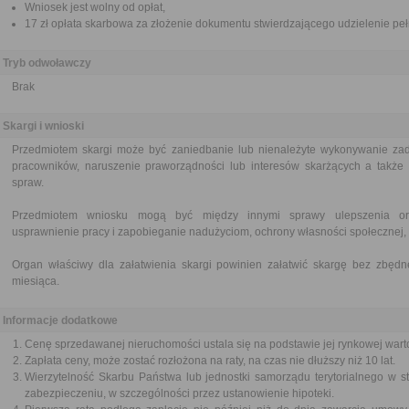
Wniosek jest wolny od opłat,
17 zł opłata skarbowa za złożenie dokumentu stwierdzającego udzielenie pe
Tryb odwoławczy
Brak
Skargi i wnioski
Przedmiotem skargi może być zaniedbanie lub nienależyte wykonywanie zad
pracowników, naruszenie praworządności lub interesów skarżących a także p
spraw.
Przedmiotem wniosku mogą być między innymi sprawy ulepszenia orga
usprawnienie pracy i zapobieganie nadużyciom, ochrony własności społecznej, 
Organ właściwy dla załatwienia skargi powinien załatwić skargę bez zbędne
miesiąca.
Informacje dodatkowe
Cenę sprzedawanej nieruchomości ustala się na podstawie jej rynkowej warto
Zapłata ceny, może zostać rozłożona na raty, na czas nie dłuższy niż 10 lat.
Wierzytelność Skarbu Państwa lub jednostki samorządu terytorialnego w s
zabezpieczeniu, w szczególności przez ustanowienie hipoteki.