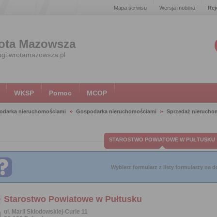
Mapa serwisu
Wersja mobilna
Rej
ota Mazowsza
ugi.wrotamazowsza.pl
WKSP
Pomoc
MCOP
odarka nieruchomościami
Gospodarka nieruchomościami
Sprzedaż nieruchom
STAROSTWO POWIATOWE W PUŁTUSKU
Wybierz formularz z listy formularzy na do
Starostwo Powiatowe w Pułtusku
ul. Marii Skłodowskiej-Curie 11