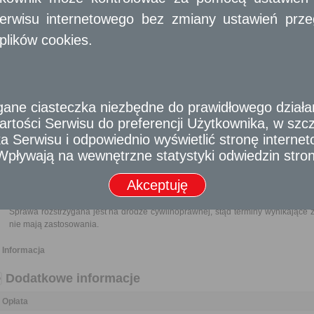
W odniesieniu do nieruchomości gruntowej oddanej w użytkowanie w
nieruchomości, w drodze umowy, między Skarbem Państwa a jednostką
erwisu internetowego bez zmiany ustawień przegl
jednostkami samorządu terytorialnego może nastąpić za powiadomieniem jej
plików cookies.
Wymagane dokumenty
Dokumenty potwierdzające istnienie użytkowania wieczystego.
Odpis z księgi wieczystej nieruchomości.
e ciasteczka niezbędne do prawidłowego działania
Pełnomocnictwo w przypadku ustanowienia pełnomocnika wraz z dowodem ui
rtości Serwisu do preferencji Użytkownika, w szcze
 Serwisu i odpowiednio wyświetlić stronę interne
- Wpływają na wewnętrzne statystyki odwiedzin stro
Odbiorca usługi
Obywatel, Przedsiębiorca
Akceptuję
Termin załatwienia sprawy
Sprawa rozstrzygana jest na drodze cywilnoprawnej, stąd terminy wynikające
nie mają zastosowania.
Informacja
Dodatkowe informacje
Opłata