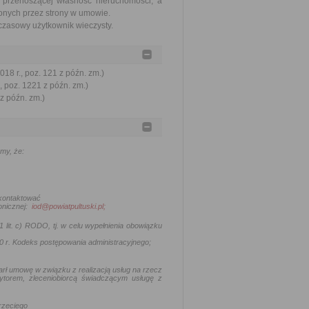
 przenoszącej własność nieruchomości, a
onych przez strony w umowie.
czasowy użytkownik wieczysty.
18 r., poz. 121 z późn. zm.)
, poz. 1221 z późn. zm.)
 z późn. zm.)
my, że:
 kontaktować
onicznej:
iod@powiatpultuski.pl;
 lit. c) RODO, tj.
w celu wypełnienia obowiązku
0 r. Kodeks postępowania administracyjnego
;
arł umowę w związku z realizacją usług na rzecz
ytorem, zleceniobiorcą świadczącym usługę z
rzeciego