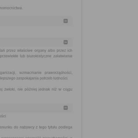
łnomocnictwa.
ań przez właściwe organy albo przez ich
rzewlekłe lub biurokratyczne załatwianie
nizacji, wzmacnianie praworządności,
lepszego zaspokajania potrzeb ludności.
j zwłoki, nie później jednak niż w ciągu
ści.
tosunku do nabywcy z tego tytułu podlega