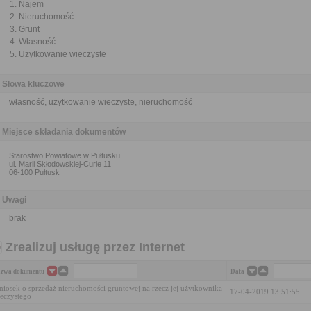
Najem
Nieruchomość
Grunt
Własność
Użytkowanie wieczyste
Słowa kluczowe
własność, użytkowanie wieczyste, nieruchomość
Miejsce składania dokumentów
Starostwo Powiatowe w Pułtusku
ul. Marii Skłodowskiej-Curie 11
06-100 Pułtusk
Uwagi
brak
Zrealizuj usługę przez Internet
zwa dokumentu
Data
iosek o sprzedaż nieruchomości gruntowej na rzecz jej użytkownika
17-04-2019 13:51:55
eczystego