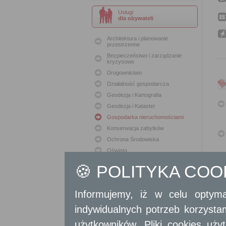
Usługi
dla obywateli
Architektura i planowanie
przestrzenne
Bezpieczeństwo i zarządzanie
kryzysowe
Drogownictwo
Działalność gospodarcza
Geodezja i Kartografia
Geodezja i Kataster
Gospodarka nieruchomościami
Konserwacja zabytków
Ochrona Środowiska
Oświata
Podatki i opłaty lokalne
🍪 POLITYKA CO
Polityka lokalowa
Polityka społeczna
Informujemy, iż w celu optyma
Skargi i wnioski
Sport i Rekreacja
indywidualnych potrzeb korzyst
Sprawy komunalne
użytkowników. Pliki cookies uż