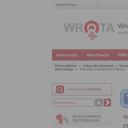
Strona Główna
Wr
e-usl
Samorządy
Weryfikacja
RWD
Strona główna
Usługi dla obywateli
Gosp
wieczystego
Starostwo Powiatowe w Pułtusku
WYSZUKAJ
USŁUGĘ
WYSZUKIWARKA
TERYTORIALNA