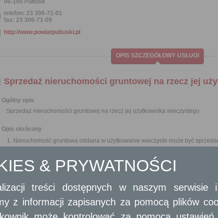
06-100 Pułtusk
telefon: 23 306-71-01
fax: 23 306-71-09
http://www.powiatpultuski.pl
OPIS SZCZEGÓŁOWY USŁUGI
Sprzedaż nieruchomości gruntowej na rzecz jej uż
Ogólny opis
Sprzedaż nieruchomości gruntowej na rzecz jej użytkownika wieczystego
Opis skrócony
Nieruchomość gruntowa oddana w użytkowanie wieczyste może być sprzedan
Nieruchomość gruntowa stanowiąca własność Skarbu Państwa może być 
zgodą wojewody. Zgody wojewody nie wymaga sprzedaż na rzecz użytkowni
OKIES & PRYWATNOŚCI
własność Skarbu Państwa po zlikwidowaniu lub sprywatyzowaniu państwowej
własności nieruchomości na rzecz państwowej osoby prawnej, która była jej 
Zbycie własności nieruchomości na rzecz użytkownika wieczystego ni
lizacji treści dostępnych w naszym serwisie
przetargowego (art. 37 ust. 2 pkt 5 ustawy o gospodarowaniu nieruchomościa
amy z informacji zapisanych za pomocą plików co
Z dniem zawarcia umowy sprzedaży nieruchomości wygasa, z mocy prawa, 
wieczystego, art. 241 kodeksu cywilnego nie znajduje zastosowania.
ytkownik może kontrolować za pomocą ustawień sw