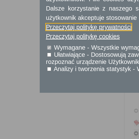
Sprawy komunikacyjne
Dalsze korzystanie z naszego s
Sprawy obywatelskie
Udostępnianie informacji publicznej
użytkownik akceptuje stosowanie 
Urząd Stanu Cywilnego
Przeczytaj politykę prywatności
Usługi
Przeczytaj politykę cookies
dla przedsiębiorców
Wymagane - Wszystkie wymagan
Usługi
dla instytucji,
urzędów
Ułatwiające - Dostosowują zawa
rozpoznać urządzenie Użytkownika
Analizy i tworzenia statystyk 