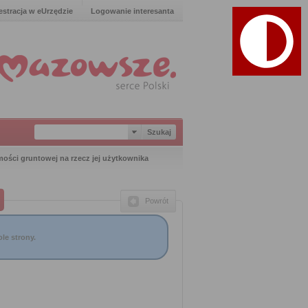
estracja w eUrzędzie
Logowanie interesanta
ości gruntowej na rzecz jej użytkownika
Powrót
le strony.